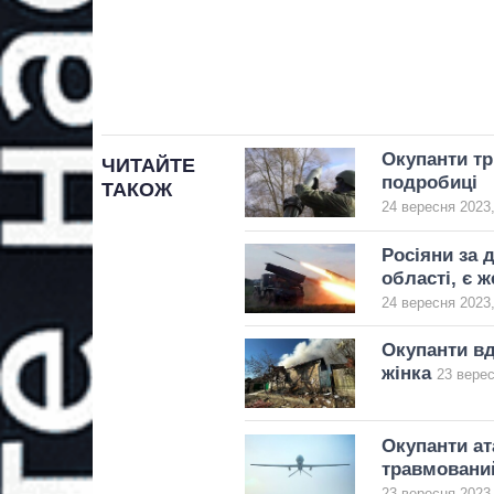
Окупанти тр
ЧИТАЙТЕ
подробиці
ТАКОЖ
24 вересня 2023,
Росіяни за 
області, є 
24 вересня 2023,
Окупанти вд
жінка
23 верес
Окупанти ат
травмовани
23 вересня 2023,