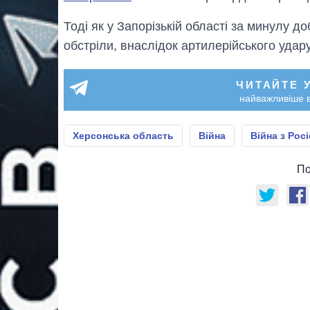
Тоді як у Запорізькій області за минулу до
обстріли, внаслідок артилерійського удару
ЧИТАЙТЕ 
найважливіше в
Херсонська область
Війна
Війна з Рос
По