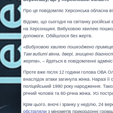
Про це повідомляє Херсонська обласна вій
Відомо, що сьогодні на світанку російські
на Херсонщині. Вибуховою хвилею пошкод
допомоги. Обійшлося без жертв.
«
Вибуховою хвилею пошкоджено приміщенн
Там вибиті вікна, двері, знищено діагно
жертв
», – йдеться в повідомленні адмініст
Проте вже після 12 години голова ОВА Ол
внаслідок атаки загинула жінка. Наразі ї
поліцейський 1990 року народження. Так
річний чоловік та 60-річна жінка. Усі пост
Крім цього, вночі і зранку у неділю, 24 вер
обстріляли
з мінометів прикордонні грома