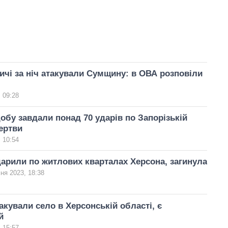
ичі за ніч атакували Сумщину: в ОВА розповіли
 09:28
добу завдали понад 70 ударів по Запорізькій
жертви
 10:54
арили по житлових кварталах Херсона, загинула
ня 2023, 18:38
акували село в Херсонській області, є
й
 15:57