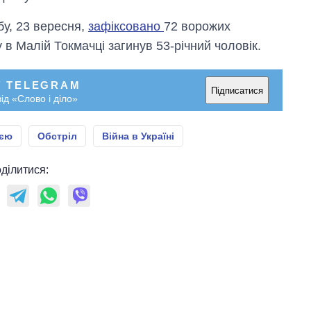
головною ціллю
рф
бу, 23 вересня,
зафіксовано
72 ворожих
 в Малій Токмачці загинув 53-річний чоловік.
У TELEGRAM
Підписатися
ід «Слово і діло»
ією
Обстріл
Війна в Україні
ділитися: