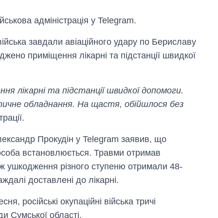
ськова адміністрація у Telegram.
 війська завдали авіаційного удару по Бериславу
жено приміщення лікарні та підстанції швидкої
я лікарні та підстанції швидкої допомоги.
стичне обладнання. На щастя, обійшлося без
рації.
ександр Прокудін у Telegram заявив, що
ї особа встановлюється. Травми отримав
ож ушкодження різного ступеню отримали 48-
раждалі доставлені до лікарні.
Вісім масованих
ударів по Україні
есня, російські окупаційні війська тричі
за літо: Київ та
ди Сумської області.
область стали