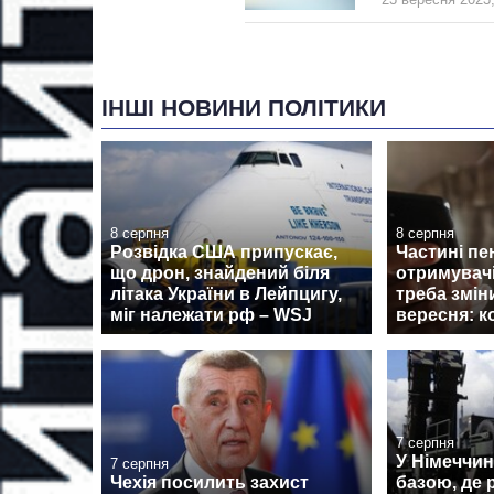
ІНШІ НОВИНИ ПОЛІТИКИ
8 серпня
8 серпня
Розвідка США припускає,
Частині пе
що дрон, знайдений біля
отримувач
літака України в Лейпцигу,
треба змін
міг належати рф – WSJ
вересня: к
7 серпня
У Німеччин
7 серпня
Чехія посилить захист
базою, де