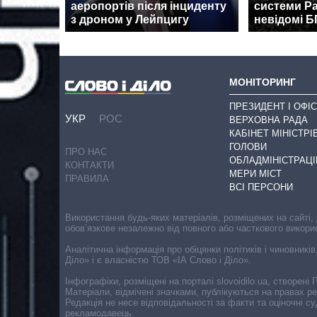
аеропортів після інциденту
системи Pa
з дроном у Лейпцигу
невідомі 
МОНІТОРИНГ
ПРЕЗИДЕНТ І ОФІС
УКР
РОС
ВЕРХОВНА РАДА
КАБІНЕТ МІНІСТРІ
ГОЛОВИ
ПРО НАС
ОБЛАДМІНІСТРАЦІ
КОНТАКТИ
МЕРИ МІСТ
ПРАВИЛА
ВСІ ПЕРСОНИ
Використання будь-яких матеріалів, розміщених на сайті,
обов’язкове незалежно від повного або часткового викори
Аналітична інформація про обіцянки політиків і чиновників
Діло» і є власністю ТОВ «ІА Слово і Діло».
Інфографіки, розміщені на порталі slovoidilo.ua, створен
Матеріали, відмічені значками, публікуються на правах р
Редакція не несе відповідальності за факти та оціночні 
рекламодавець.