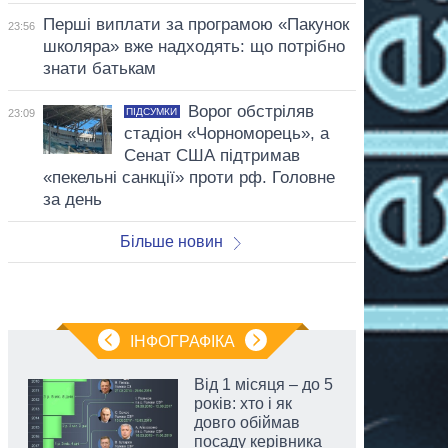
Перші виплати за програмою «Пакунок
23:56
школяра» вже надходять: що потрібно
знати батькам
Ворог обстріляв
ПІДСУМКИ
23:09
стадіон «Чорноморець», а
Сенат США підтримав
«пекельні санкції» проти рф. Головне
за день
Більше новин
ІНФОГРАФІКА
Від 1 місяця – до 5
років: хто і як
довго обіймав
посаду керівника