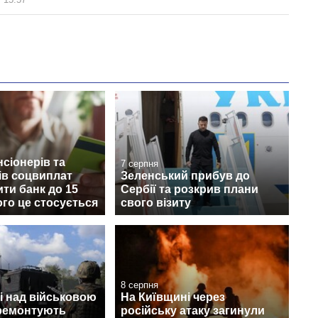
нсіонерів та
7 серпня
ів соцвиплат
Зеленський прибув до
ити банк до 15
Сербії та розкрив плани
ого це стосується
свого візиту
8 серпня
і над військовою
На Київщині через
 ремонтують
російську атаку загинули