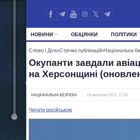
НОВИНИ
ОБIЦЯНКИ
ПОЛIТИКИ
УСІ ПОЛІТИКИ
ПРЕЗИДЕНТ І ОФ
Слово і Діло
›
Стрічка публікацій
›
Національна б
Окупанти завдали авіац
на Херсонщині (оновле
НАЦІОНАЛЬНА БЕЗПЕКА
24 вересня 2023, 11:26
Читати російською