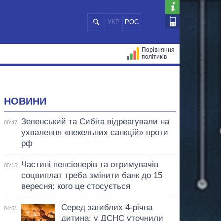
УКР
РОС
Порівняння
політиків
ЦІЙ
МЕРИ МІСТ
ВСІ ПЕРСОНИ
НОВИНИ
Зеленський та Сибіга відреагували на
08:47
ухвалення «пекельних санкцій» проти
рф
Частині пенсіонерів та отримувачів
05:15
соцвиплат треба змінити банк до 15
вересня: кого це стосується
Серед загиблих 4-річна
04:51
дитина: у ДСНС уточнили