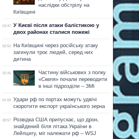
наслідки обстрілу на
Київщині
У Києві після атаки балістикою у
03:47
двох районах сталися пожежі
На Київщині через російську атаку
02:53
загинули троє людей, серед них
дитина
Частину військових з полку
02:41
«Скеля» почали переводити
в інші підрозділи – ЗМІ
Удари рф по портах можуть удвічі
01:59
скоротити експорт українського зерна
Розвідка США припускає, що дрон,
00:57
знайдений біля літака України в
Лейпцигу, міг належати рф – WSJ