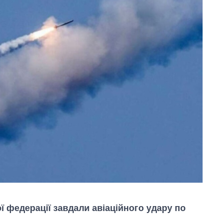
ої федерації завдали авіаційного удару по