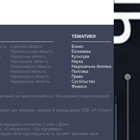
ТЕМАТИКИ
асть
Сумська область
Бізнес
Тернопільська область
Економіка
ь
Харківська область
Культура
Херсонська область
Наука
Хмельницька область
Національна безпека
Черкаська область
Політика
Чернівецька область
Право
Чернігівська область
Суспільство
Фінанси
лання) на www.slovoidilo.ua. Посилання (гіперпосилання)
онання цих обіцянок, зібрана й опрацьована ТОВ «ІА Слово і
ма народного контролю Слово і Діло».
», «Спецпроєкт», «За підтримки».
онодавством відповідальність за зміст реклами несе