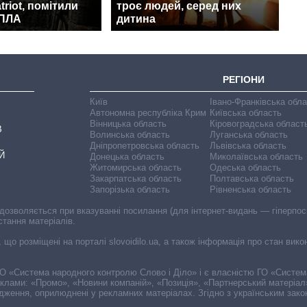
triot, помітили
троє людей, серед них
БПЛА
дитина
РЕГІОНИ
Київ
Івано-Франківська обл
Автономна республіка Крим
Київська область
Вінницька область
Кіровоградська област
В
Волинська область
Луганська область
Дніпропетровська область
Львівська область
Й
Донецька область
Миколаївська область
Житомирська область
Одеська область
Закарпатська область
Полтавська область
Запорізька область
Рівненська область
 дозволяється при вказуванні посилання (для інтернет-видань — гіперпоси
стання матеріалів.
, що розміщені на порталі slovoidilo.ua, а також інформація про стан вик
і ГО «Система народного контролю Слово і Діло» і є власністю ГО «Систе
еклами: «Промо», «Новини компаній», «Позиція», «Партнерський матеріал
судження, оприлюднені у рекламних матеріалах. Згідно з українським зак