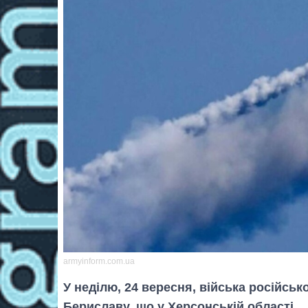
armyinform.com.ua
У неділю, 24 вересня, війська російськ
Бериславу, що у Херсонській області.