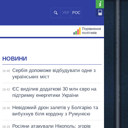
УКР
РОС
Порівняння
політиків
ЦІЙ
МЕРИ МІСТ
ВСІ ПЕРСОНИ
НОВИНИ
Сербія допоможе відбудувати одне з
16:48
українських міст
ЄС виділив додаткові 30 млн євро на
16:42
підтримку енергетики України
Невідомий дрон залетів у Болгарію та
16:36
вибухнув біля кордону з Румунією
Росіяни атакували Нікополь: згорів
16:16