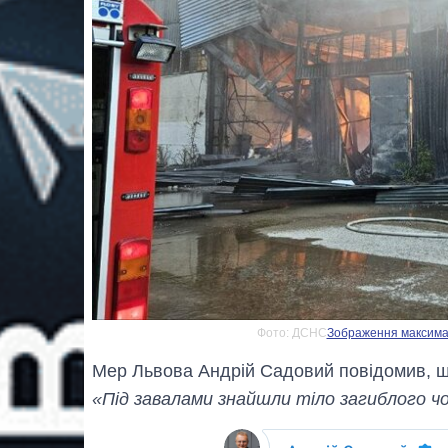
Фото: ДСНС
Зображення максималь
Мер Львова Андрій Садовий повідомив, що 
«Під завалами знайшли тіло загиблого чо