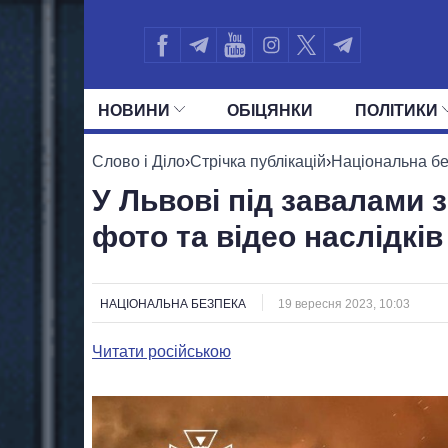
НОВИНИ
ОБIЦЯНКИ
ПОЛIТИКИ
УСІ ПОЛІТИКИ
ПРЕЗИДЕНТ І ОФ
Слово і Діло
›
Стрічка публікацій
›
Національна б
У Львові під завалами 
фото та відео наслідків
НАЦІОНАЛЬНА БЕЗПЕКА
19 вересня 2023, 10:03
Читати російською