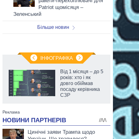
ракети-перехоплювачі для
Patriot щомісяця –
Зеленський
Більше новин
ІНФОГРАФІКА
Від 1 місяця – до 5
років: хто і як
довго обіймав
посаду керівника
СЗР