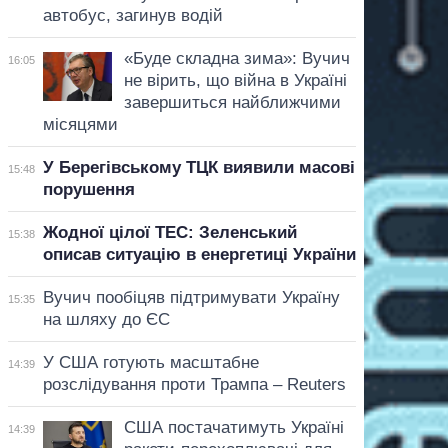
автобус, загинув водій
«Буде складна зима»: Вучич
16:05
не вірить, що війна в Україні
завершиться найближчими
місяцями
У Берегівському ТЦК виявили масові
15:48
порушення
Жодної цілої ТЕС: Зеленський
15:38
описав ситуацію в енергетиці України
Вучич пообіцяв підтримувати Україну
15:35
на шляху до ЄС
У США готують масштабне
14:39
розслідування проти Трампа – Reuters
США постачатимуть Україні
14:39