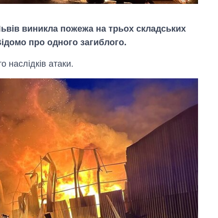
Львів виникла пожежа на трьох складських
Відомо про одного загиблого.
 наслідків атаки.
Скільки картоплі
вирощували в
Україні до і під час
великої війни