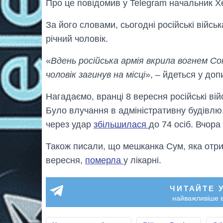
Про це повідомив у Telegram начальник Х
За його словами, сьогодні російські війсь
річний чоловік.
«
Вдень російська армія вкрила вогнем Со
чоловік загинув на місці
», – йдеться у допи
Нагадаємо, вранці 8 вересня російські ві
Було влучання в адміністративну будівлю.
через удар
збільшилася
до 74 осіб. Вчора
Також писали, що мешканка Сум, яка отри
вересня,
померла
у лікарні.
ЧИТАЙТЕ 
найважливіше в