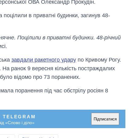
ерсонської ОВА Олександр Прокудін.
ка поцілили в приватні будинки, загинув 48-
нячне. Поцілили в приватні будинки. 48-річний
сі.
йська
завдали ракетного удару
по Кривому Рогу.
 На ранок 9 вересня кількість постраждалих
 було відомо про 73 поранених.
мала поранення під час обстрілу росіян 8
Від 1 місяця – до 5
У TELEGRAM
років: хто і як
Підписатися
ід «Слово і діло»
довго обіймав
посаду керівника
СЗР