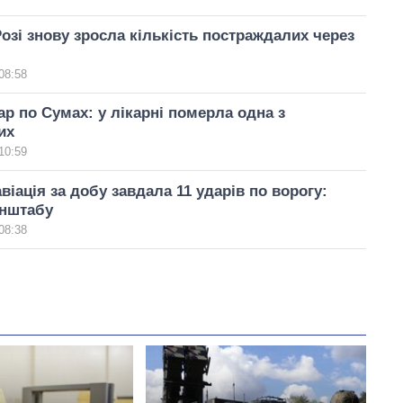
озі знову зросла кількість постраждалих через
08:58
р по Сумах: у лікарні померла одна з
их
10:59
віація за добу завдала 11 ударів по ворогу:
енштабу
08:38