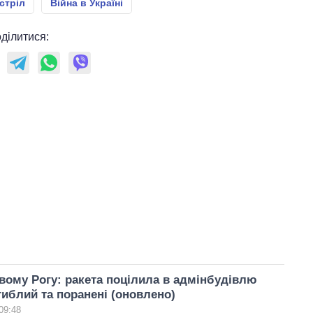
стріл
Війна в Україні
ділитися:
вому Рогу: ракета поцілила в адмінбудівлю
агиблий та поранені (оновлено)
09:48