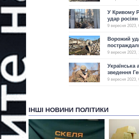
У Кривому Р
удар росіян
9 вересня 2023, 
Ворожий уда
постраждал
9 вересня 2023, 
Українська а
зведення Г
9 вересня 2023, 
ІНШІ НОВИНИ ПОЛІТИКИ