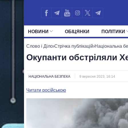
НОВИНИ
ОБIЦЯНКИ
ПОЛIТИКИ
УСІ ПОЛІТИКИ
ПРЕЗИДЕНТ І ОФ
Слово і Діло
›
Стрічка публікацій
›
Національна б
Окупанти обстріляли Х
НАЦІОНАЛЬНА БЕЗПЕКА
9 вересня 2023, 16:14
Читати російською