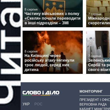
8 серпня
Частину військових з полку
7 серпня
«Скеля» почали переводити
Міжнародні
в інші підрозділи – ЗМІ
скоротилис
8 серпня
На Київщині через
7 серпня
російську атаку загинули
Зеленськи
троє людей, серед них
Сербії та 
дитина
свого візи
МОНІТОРИНГ
ПРЕЗИДЕНТ І ОФІС
УКР
РОС
ВЕРХОВНА РАДА
КАБІНЕТ МІНІСТРІ