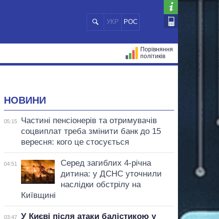
УКР
РОС
Порівняння
політиків
ЦІЙ
МЕРИ МІСТ
ВСІ ПЕРСОНИ
НОВИНИ
Частині пенсіонерів та отримувачів
05:15
соцвиплат треба змінити банк до 15
вересня: кого це стосується
Серед загиблих 4-річна
04:51
дитина: у ДСНС уточнили
наслідки обстрілу на
Київщині
У Києві після атаки балістикою у
03:47