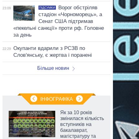
Ворог обстріляв
ПІДСУМКИ
23:09
стадіон «Чорноморець», а
Сенат США підтримав
«пекельні санкції» проти рф. Головне
за день
Окупанти вдарили з РСЗВ по
22:29
Слов'янську, є жертва і поранені
Більше новин
ІНФОГРАФІКА
Як за 10 років
змінилася кількість
вступників на
бакалаврат,
магістратуру та