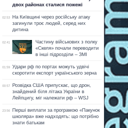
двох районах сталися пожежі
На Київщині через російську атаку
02:53
загинули троє людей, серед них
дитина
Частину військових з полку
02:41
«Скеля» почали переводити
в інші підрозділи – ЗМІ
Удари рф по портах можуть удвічі
01:59
скоротити експорт українського зерна
Розвідка США припускає, що дрон,
00:57
знайдений біля літака України в
Лейпцигу, міг належати рф – WSJ
Перші виплати за програмою «Пакунок
23:56
школяра» вже надходять: що потрібно
знати батькам