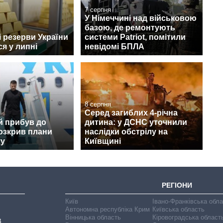
7 серпня
У Німеччині над військовою
базою, де ремонтують
 резерви України
системи Patriot, помітили
я у липні
невідомі БПЛА
8 серпня
Серед загиблих 4-річна
й прибув до
дитина: у ДСНС уточнили
розкрив плани
наслідки обстрілу на
ту
Київщині
РЕГІОНИ
Київ
Івано-Франківська обл
Автономна республіка Крим
Київська область
Вінницька область
Кіровоградська област
В