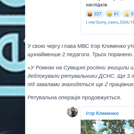
У свою чергу глава МВС Ігор Клименко уто
щонайменше 2 педагоги. Трьох поранено.
«У Ромнах на Сумщині росіяни знищили ш
деблокували рятувальники ДСНС. Ще 3 л
під завалами знаходяться ще 2 працівник
Рятувальна операція продовжується.