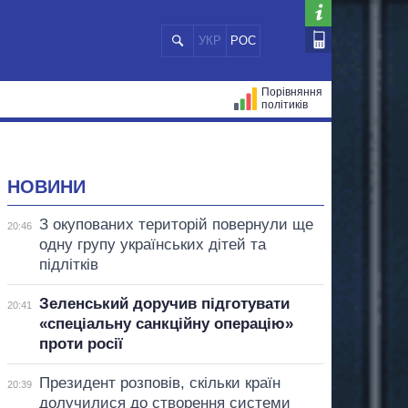
УКР
РОС
Порівняння
політиків
ЦІЙ
МЕРИ МІСТ
ВСІ ПЕРСОНИ
НОВИНИ
З окупованих територій повернули ще
20:46
одну групу українських дітей та
підлітків
Зеленський доручив підготувати
20:41
«спеціальну санкційну операцію»
проти росії
Президент розповів, скільки країн
20:39
долучилися до створення системи