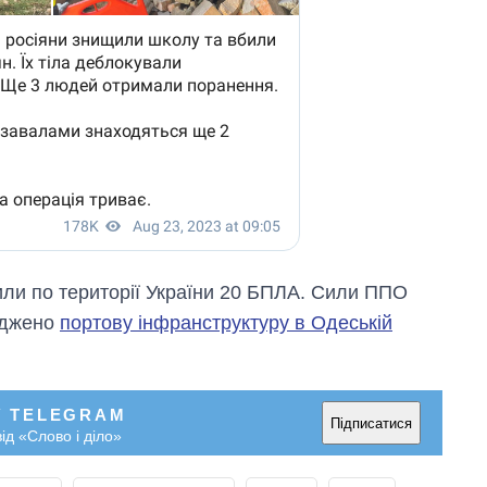
тили по території України 20 БПЛА. Сили ППО
оджено
портову інфранструктуру в Одеській
У TELEGRAM
Підписатися
ід «Слово і діло»