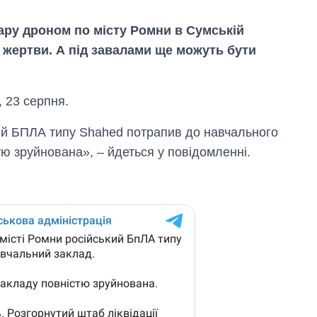
ару дроном по місту Ромни в Сумській
 жертви. А під завалами ще можуть бути
 23 серпня.
ький БПЛА типу Shahed потрапив до навчального
тю зруйнована», – йдеться у повідомленні.
Як зросли тарифи
на холодну воду у
містах України на
початок серпня