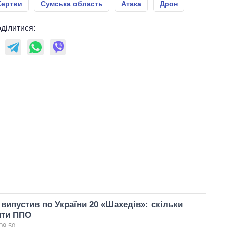
ертви
Сумська область
Атака
Дрон
ділитися:
 випустив по України 20 «Шахедів»: скільки
ити ППО
09:50