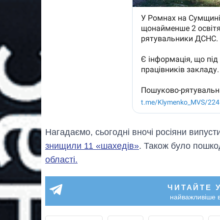
Нагадаємо, сьогодні вночі росіяни випус
знищили 11 «шахедів»
. Також було пошк
області.
ЧИТАЙТЕ 
найважливіше в