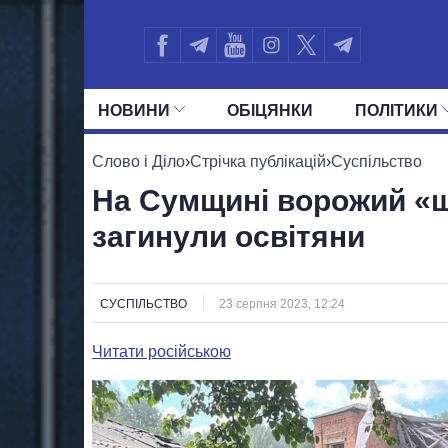
НОВИНИ
ОБIЦЯНКИ
ПОЛIТИКИ
УСІ ПОЛІТИКИ
ПРЕЗИДЕНТ І ОФ
Слово і Діло
›
Стрічка публікацій
›
Суспільство
На Сумщині ворожий «ш
загинули освітяни
СУСПІЛЬСТВО
23 серпня 2023, 12:24
Читати російською