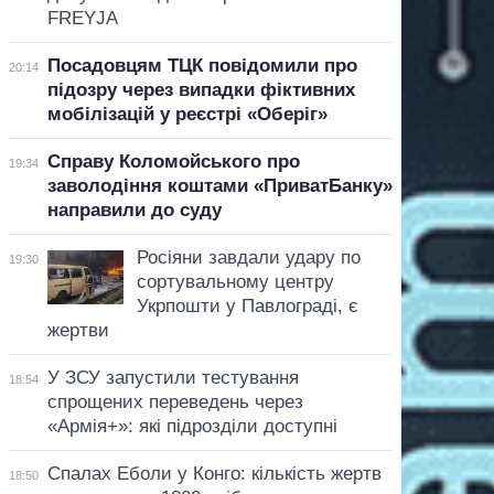
FREYJA
Посадовцям ТЦК повідомили про
20:14
підозру через випадки фіктивних
мобілізацій у реєстрі «Оберіг»
Справу Коломойського про
19:34
заволодіння коштами «ПриватБанку»
направили до суду
Росіяни завдали удару по
19:30
сортувальному центру
Укрпошти у Павлограді, є
жертви
У ЗСУ запустили тестування
18:54
спрощених переведень через
«Армія+»: які підрозділи доступні
Спалах Еболи у Конго: кількість жертв
18:50