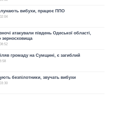
 лунають вибухи, працює ППО
02:04
вночі атакували південь Одеської області,
 зерносховища
08:52
іляв громаду на Сумщині, є загиблий
8:58
ують безпілотники, звучать вибухи
03:30