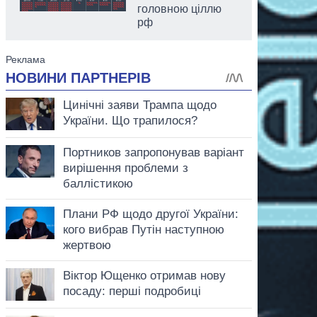
головною ціллю
рф