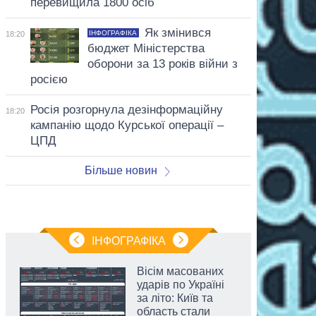
перевищила 1800 осіб
Як змінився
ІНФОГРАФІКА
18:20
бюджет Міністерства
оборони за 13 років війни з
росією
Росія розгорнула дезінформаційну
18:20
кампанію щодо Курської операції –
ЦПД
Більше новин
ІНФОГРАФІКА
Вісім масованих
ударів по Україні
за літо: Київ та
область стали