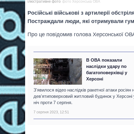
ілюстративне фото
фото Херсонська ОВА
Російські військові з артилерії обстріл
Постраждали люди, які отримували гум
Про це повідомив голова Херсонської ОВА
В ОВА показали
наслідки удару по
багатоповерхівці у
Херсоні
З'явилося відео наслідків ракетної атаки росіян 
дев'ятиповерховий житловий будинок у Херсоні 
ніч проти 7 серпня.
7 серпня 2023, 12:51