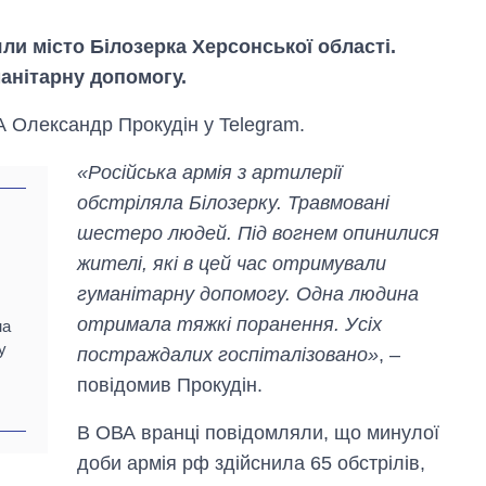
яли місто Білозерка Херсонської області.
анітарну допомогу.
 Олександр Прокудін у Telegram.
«Російська армія з артилерії
обстріляла Білозерку. Травмовані
шестеро людей. Під вогнем опинилися
жителі, які в цей час отримували
гуманітарну допомогу. Одна людина
отримала тяжкі поранення. Усіх
на
Як змінився
у
постраждалих госпіталізовано»
, –
бюджет
повідомив Прокудін.
Міністерства
оборони за 13
років війни з
В ОВА вранці повідомляли, що минулої
росією
доби армія рф здійснила 65 обстрілів,