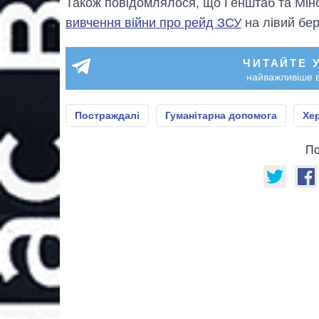
Також повідомлялося, що Генштаб та Мі
вивчення війни про рейд ЗСУ
на лівий бер
ЧИТАЙТЕ 
найважливіше в
Постраждалі
Гуманітарна допомога
Хе
По