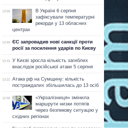
В Україні 6 серпня
13:58
зафіксували температурні
рекорди у 13 обласних
центрах
ЄС запровадив нові санкції проти
13:49
росії за посилення ударів по Києву
У Києві зросла кількість загиблих
13:33
внаслідок російської атаки 5 серпня
Атака рф на Сумщину: кількість
13:22
постраждалих збільшилась до 13 осіб
«Укрзалізниця» змінила
12:58
маршрути низки потягів
через безпекову ситуацію у
східних регіонах