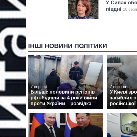
У Силах обо
півдні
10 серп
ІНШІ НОВИНИ ПОЛІТИКИ
7 серпня
7 серпня
Більше половини регіонів
У Києві зро
рф збідніли за 4 роки війни
загиблих в
проти України – розвідка
російської