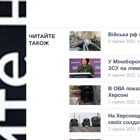
Війська рф 
ЧИТАЙТЕ
9 серпня 2023, 1
ТАКОЖ
У Міноборон
ЗСУ на ліви
9 серпня 2023, 1
В ОВА показ
Херсоні
7 серпня 2023, 1
На Херсонщи
своїх солда
7 серпня 2023, 0