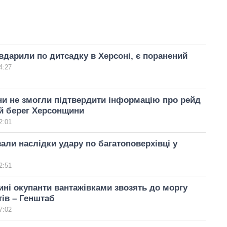
вдарили по дитсадку в Херсоні, є поранений
4:27
и не змогли підтвердити інформацію про рейд
й берег Херсонщини
2:01
али наслідки удару по багатоповерхівці у
2:51
ні окупанти вантажівками звозять до моргу
тів – Генштаб
7:02