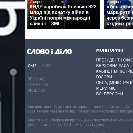
7 серпня
7 серпня
КНДР заробила близько $22
«Укрзалізн
млрд від початку війни в
маршрути н
Україні попри міжнародні
через безп
санкції – ЗМІ
східних ре
МОНІТОРИНГ
ПРЕЗИДЕНТ І ОФІС
УКР
РОС
ВЕРХОВНА РАДА
КАБІНЕТ МІНІСТРІ
ГОЛОВИ
ПРО НАС
ОБЛАДМІНІСТРАЦІ
КОНТАКТИ
МЕРИ МІСТ
ПРАВИЛА
ВСІ ПЕРСОНИ
Використання будь-яких матеріалів, розміщених на сайті,
обов’язкове незалежно від повного або часткового викори
Аналітична інформація про обіцянки політиків і чиновників
Діло» і є власністю ТОВ «ІА Слово і Діло».