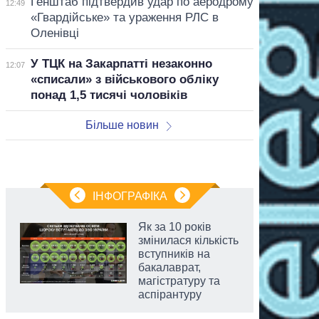
Генштаб підтвердив удар по аеродрому
12:49
«Гвардійське» та ураження РЛС в
Оленівці
У ТЦК на Закарпатті незаконно
12:07
«списали» з військового обліку
понад 1,5 тисячі чоловіків
Більше новин
ІНФОГРАФІКА
Як за 10 років
змінилася кількість
вступників на
бакалаврат,
магістратуру та
аспірантуру