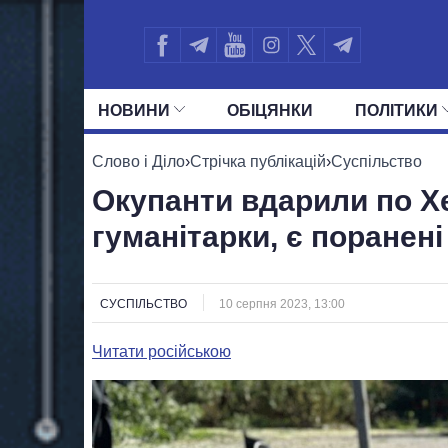
НОВИНИ
ОБIЦЯНКИ
ПОЛIТИКИ
УСІ ПОЛІТИКИ
ПРЕЗИДЕНТ І ОФ
Слово і Діло
›
Стрічка публікацій
›
Суспільство
Окупанти вдарили по Хе
гуманітарки, є поранені
СУСПІЛЬСТВО
10 серпня 2023, 13:00
Читати російською