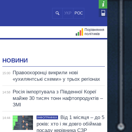
УКР
РОС
Порівняння
політиків
ЦІЙ
МЕРИ МІСТ
ВСІ ПЕРСОНИ
НОВИНИ
Правоохоронці викрили нові
15:00
«ухилянтські схеми» у трьох регіонах
Росія імпортувала з Південної Кореї
14:58
майже 30 тисяч тонн нафтопродуктів –
ЗМІ
Від 1 місяця – до 5
ІНФОГРАФІКА
14:44
років: хто і як довго обіймав
посаду керівника СЗР