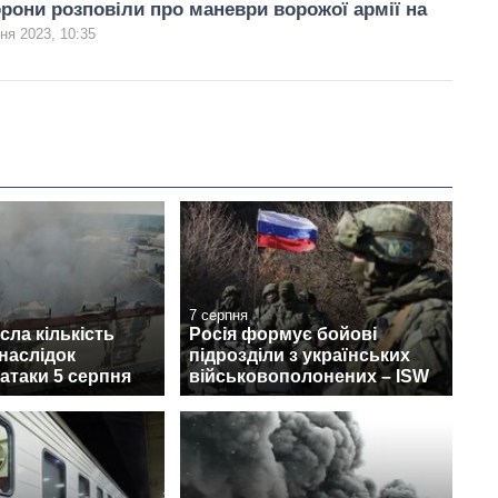
рони розповіли про маневри ворожої армії на
ня 2023, 10:35
7 серпня
сла кількість
Росія формує бойові
наслідок
підрозділи з українських
 атаки 5 серпня
військовополонених – ISW