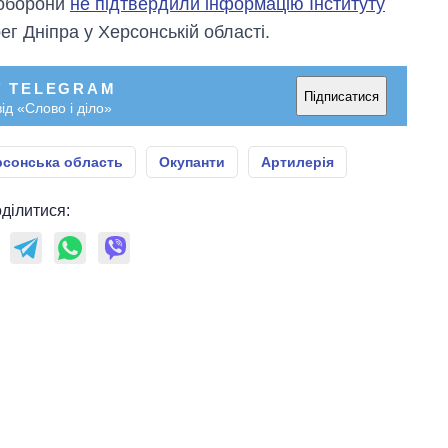
ноборони
не підтвердили інформацію Інституту
ег Дніпра у Херсонській області.
У TELEGRAM
Підписатися
ід «Слово і діло»
рсонська область
Окупанти
Артилерія
ділитися: