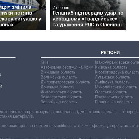
иця» змінила
7 серпня
изки потягів
Генштаб підтвердив удар по
екову ситуацію у
аеродрому «Гвардійське»
гіонах
та ураження РЛС в Оленівці
РЕГІОНИ
Київ
Івано-Франківська обл
Автономна республіка Крим
Київська область
Вінницька область
Кіровоградська област
В
Волинська область
Луганська область
Дніпропетровська область
Львівська область
Й
Донецька область
Миколаївська область
Житомирська область
Одеська область
Закарпатська область
Полтавська область
Запорізька область
Рівненська область
 дозволяється при вказуванні посилання (для інтернет-видань — гіперпоси
стання матеріалів.
, що розміщені на порталі slovoidilo.ua, а також інформація про стан вик