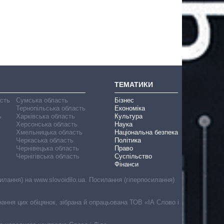
ТЕМАТИКИ
асть
Сумська область
Бізнес
Тернопільська область
Економіка
ь
Харківська область
Культура
Херсонська область
Наука
Хмельницька область
Національна безпека
Черкаська область
Політика
Чернівецька область
Право
Чернігівська область
Суспільство
Фінанси
лання) на www.slovoidilo.ua. Посилання (гіперпосилання)
онання цих обіцянок, зібрана й опрацьована ТОВ «ІА Слово і