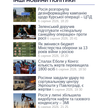
ІНШІ НОВИНИ ПОЛІТИКИ
Росія розгорнула
дезінформаційну кампанію
щодо Курської операції – ЦПД
6 серпня 2026, 18:20
Зеленський доручив
підготувати «спеціальну
санкційну операцію» проти
росії
6 серпня 2026, 20:41
Як змінився бюджет
Міністерства оборони за 13
років війни з росією
6 серпня 2026, 18:20
Спалах Еболи у Конго:
кількість жертв перевищила
1800 осіб
6 серпня 2026, 18:50
Росіяни завдали удару по
сортувальному центру
Укрпошти у Павлограді, є
жертви
6 серпня 2026, 19:30
Росія у липні збільшила
видобуток нафти та газового
конденсату – ЗМІ
6 серпня 2026, 21:25