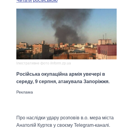
Читати російською
Ілюстративне фото /inform.zp.ua
Російська окупаційна армія увечері в
середу, 9 серпня, атакувала Запоріжжя.
Про наслідки удару розповів в.о. мера міста
Анатолій Куртєв у своєму Telegram-каналі.