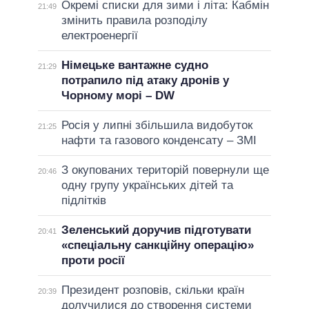
Окремі списки для зими і літа: Кабмін
21:49
змінить правила розподілу
електроенергії
Німецьке вантажне судно
21:29
потрапило під атаку дронів у
Чорному морі – DW
Росія у липні збільшила видобуток
21:25
нафти та газового конденсату – ЗМІ
З окупованих територій повернули ще
20:46
одну групу українських дітей та
підлітків
Зеленський доручив підготувати
20:41
«спеціальну санкційну операцію»
проти росії
Президент розповів, скільки країн
20:39
долучилися до створення системи