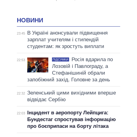
НОВИНИ
В Україні анонсували підвищення
23:45
зарплат учителям і стипендій
студентам: як зростуть виплати
Росія вдарила по
ПІДСУМКИ
22:53
Лозовій і Павлограду, а
Стефанішиній обрали
запобіжний захід. Головне за день
Зеленський цими вихідними вперше
22:32
відвідає Сербію
Інцидент в аеропорту Лейпцига:
22:03
Бундестаг спростував інформацію
про боєприпаси на борту літака