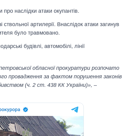
 про наслідки атаки окупантів.
і ствольної артилерії. Внаслідок атаки загинув
жителя було травмовано.
дарські будівлі, автомобілі, лінії
петровської обласної прокуратури розпочато
ого провадження за фактом порушення законів
бивством (ч. 2 ст. 438 КК України)»,
–
Як за 10 років
змінилася кількість
вступників на
бакалаврат,
магістратуру та
аспірантуру