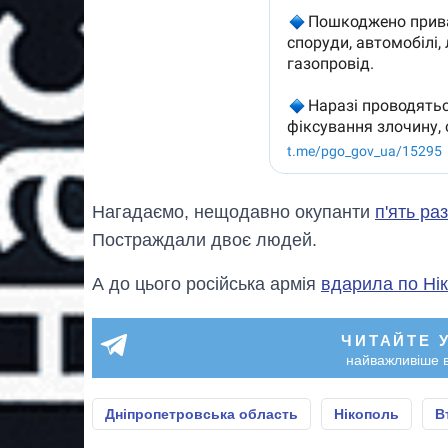
Нагадаємо, нещодавно окупанти
п'ять ра
Постраждали двоє людей.
А до цього російська армія
вдарила по Ні
ЧИТАЙТЕ 
найважливіше в
Дніпропетровська область
Нікополь
В