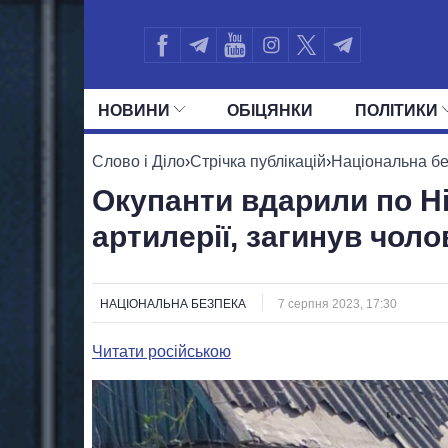
НОВИНИ
ОБIЦЯНКИ
ПОЛIТИКИ
УСІ ПОЛІТИКИ
ПРЕЗИДЕНТ І ОФ
Слово і Діло
›
Стрічка публікацій
›
Національна б
Окупанти вдарили по Ні
артилерії, загинув чоло
НАЦІОНАЛЬНА БЕЗПЕКА
7 серпня 2023, 17:30
Читати російською