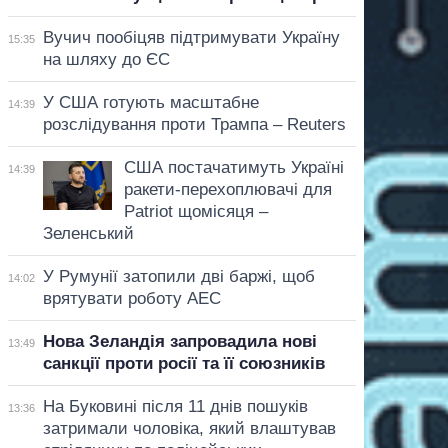
Вучич пообіцяв підтримувати Україну
15:35
на шляху до ЄС
У США готують масштабне
14:39
розслідування проти Трампа – Reuters
США постачатимуть Україні
14:39
ракети-перехоплювачі для
Patriot щомісяця –
Зеленський
У Румунії затопили дві баржі, щоб
14:02
врятувати роботу АЕС
Нова Зеландія запровадила нові
13:49
санкції проти росії та її союзників
На Буковині після 11 днів пошуків
13:36
затримали чоловіка, який влаштував