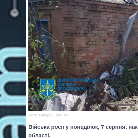
Фото: t.me/pgo_gov_ua
Війська росії у понеділок, 7 серпня, 
області.