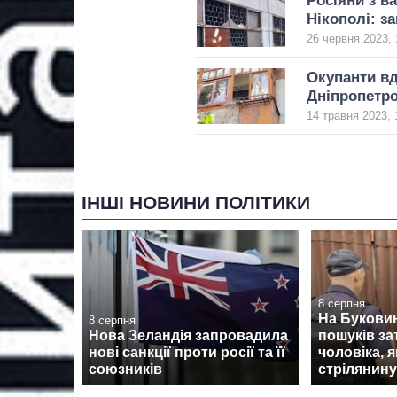
Росіяни з в
Нікополі: з
26 червня 2023, 
Окупанти в
Дніпропетро
14 травня 2023, 
ІНШІ НОВИНИ ПОЛІТИКИ
8 серпня
На Буковин
8 серпня
Нова Зеландія запровадила
пошуків з
нові санкції проти росії та її
чоловіка, 
союзників
стрілянину