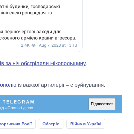
зів за ніч обстріляли Нікопольщину
.
кополю
із важкої артилерії – є руйнування.
У TELEGRAM
Підписатися
ід «Слово і діло»
торгнення Росії
Обстріл
Війна в Україні