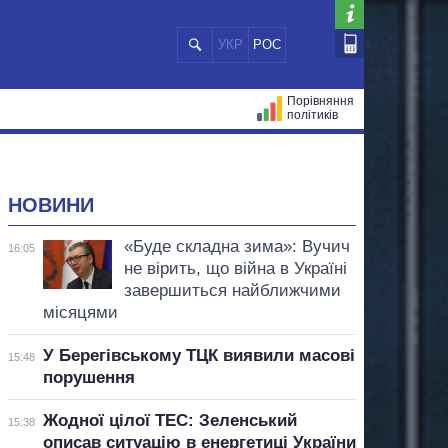
УКР
РОС
Порівняння
політиків
ЦІЙ
МЕРИ МІСТ
ВСІ ПЕРСОНИ
НОВИНИ
«Буде складна зима»: Вучич
16:05
не вірить, що війна в Україні
завершиться найближчими
місяцями
У Берегівському ТЦК виявили масові
15:48
порушення
Жодної цілої ТЕС: Зеленський
15:38
описав ситуацію в енергетиці України