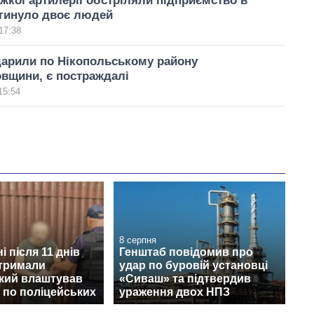
ажкої артилерії обстріляли підприємство в
агинуло двоє людей
17:38
дарили по Нікопольському району
вщини, є постраждалі
15:54
8 серпня
і після 11 днів
Генштаб повідомив про
атримали
удар по буровій установці
який влаштував
«Сиваш» та підтвердив
 по поліцейських
ураження двох НПЗ