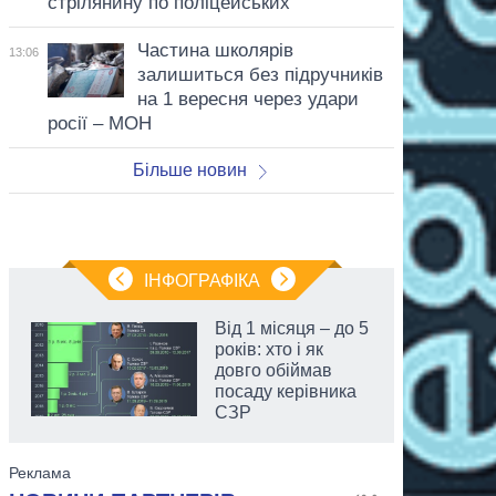
стрілянину по поліцейських
Частина школярів
13:06
залишиться без підручників
на 1 вересня через удари
росії – МОН
Більше новин
ІНФОГРАФІКА
Від 1 місяця – до 5
років: хто і як
довго обіймав
посаду керівника
СЗР