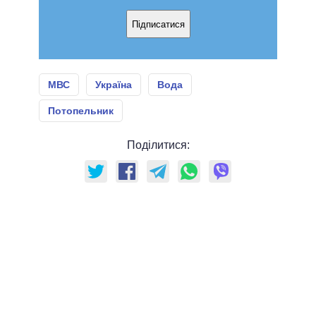
Підписатися
МВС
Україна
Вода
Потопельник
Поділитися: