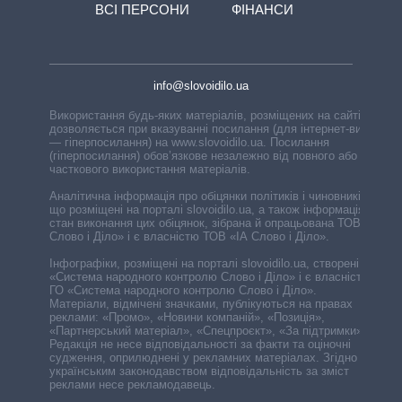
ВСІ ПЕРСОНИ
ФІНАНСИ
info@slovoidilo.ua
Використання будь-яких матеріалів, розміщених на сайті,
дозволяється при вказуванні посилання (для інтернет-видань
— гіперпосилання) на www.slovoidilo.ua. Посилання
(гіперпосилання) обов’язкове незалежно від повного або
часткового використання матеріалів.
Аналітична інформація про обіцянки політиків і чиновників,
що розміщені на порталі slovoidilo.ua, а також інформація про
стан виконання цих обіцянок, зібрана й опрацьована ТОВ «ІА
Слово і Діло» і є власністю ТОВ «ІА Слово і Діло».
Інфографіки, розміщені на порталі slovoidilo.ua, створені ГО
«Система народного контролю Слово і Діло» і є власністю
ГО «Система народного контролю Слово і Діло».
Матеріали, відмічені значками, публікуються на правах
реклами: «Промо», «Новини компаній», «Позиція»,
«Партнерський матеріал», «Спецпроєкт», «За підтримки».
Редакція не несе відповідальності за факти та оціночні
судження, оприлюднені у рекламних матеріалах. Згідно з
українським законодавством відповідальність за зміст
реклами несе рекламодавець.