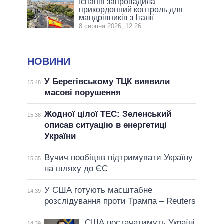
Іспанія запровадила
прикордонний контроль для
мандрівників з Італії
8 серпня 2026, 12:26
НОВИНИ
У Берегівському ТЦК виявили
15:48
масові порушення
Жодної цілої ТЕС: Зеленський
15:38
описав ситуацію в енергетиці
України
Вучич пообіцяв підтримувати Україну
15:35
на шляху до ЄС
У США готують масштабне
14:39
розслідування проти Трампа – Reuters
США постачатимуть Україні
14:39