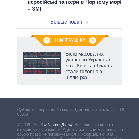
неросійські танкери в Чорному морі
– ЗМІ
Більше новин
ІНФОГРАФІКА
 5
Вісім масованих
вго
ударів по Україні за
літо: Київ та область
стали головною
ціллю рф
Cуб'єкт у сфері онлайн-медіа. Ідентифікатор медіа – R40-
05063
© 2009—2026
«Слово і Діло»
.
Всі права захищені і
охороняються законом. Адміністрація сайту залишає за
собою право не погоджуватися з інформацією, яка
публікується на сайті, власниками або авторами якої є треті