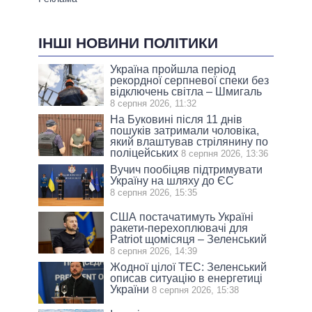
ІНШІ НОВИНИ ПОЛІТИКИ
Україна пройшла період
рекордної серпневої спеки без
відключень світла – Шмигаль
8 серпня 2026, 11:32
На Буковині після 11 днів
пошуків затримали чоловіка,
який влаштував стрілянину по
поліцейських
8 серпня 2026, 13:36
Вучич пообіцяв підтримувати
Україну на шляху до ЄС
8 серпня 2026, 15:35
США постачатимуть Україні
ракети-перехоплювачі для
Patriot щомісяця – Зеленський
8 серпня 2026, 14:39
Жодної цілої ТЕС: Зеленський
описав ситуацію в енергетиці
України
8 серпня 2026, 15:38