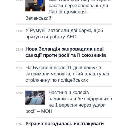
ракети-перехоплювачі для
Patriot щомісяця –
Зеленський
У Румунії затопили дві баржі, щоб
14:02
врятувати роботу АЕС
Нова Зеландія запровадила нові
13:49
санкції проти росії та її союзників
На Буковині після 11 днів пошуків
13:36
затримали чоловіка, який влаштував
стрілянину по поліцейських
Частина школярів
13:06
залишиться без підручників
на 1 вересня через удари
росії – МОН
Україна погодилась не атакувати
12:46