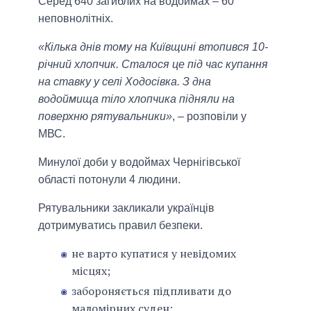
Серед 640 загиблих на водоймах – 60
неповнолітніх.
«Кілька днів тому на Київщині втопився 10-
річний хлопчик. Сталося це під час купання
на ставку у селі Ходосівка. З дна
водоймища тіло хлопчика підняли на
поверхню рятувальники»
, – розповіли у
МВС.
Минулої доби у водоймах Чернігівської
області потонули 4 людини.
Рятувальники закликали українців
дотримуватись правил безпеки.
не варто купатися у невідомих
місцях;
забороняється підпливати до
маломірних суден;