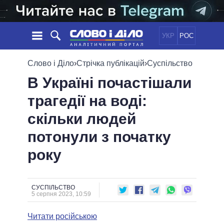
УКР
РОС
НОВИНИ
Слово і Діло
›
Стрічка публікацій
›
Суспільство
В Україні почастішали
ОБIЦЯНКИ
СТРІЧКА
ПОЛІТИКА
трагедії на воді:
ПОДІЇ
ЕКОНОМІКА
ПОЛIТИКИ
скільки людей
СТАТТІ
СУСПІЛЬСТВО
ІНФОГРАФІКА
ДУМКИ
СВІТ
УСІ ПОЛІТИКИ
потонули з початку
ОГЛЯДИ
ПРЕЗИДЕНТ І ОФІС
року
ВІДЕО
ДАЙДЖЕСТИ
ВЕРХОВНА РАДА
ПІДТРИМАТИ
КАБІНЕТ МІНІСТРІВ
ГОЛОВИ ОБЛАДМІНІСТРАЦІЙ
СУСПІЛЬСТВО
ПОРІВНЯННЯ ПОЛІТИКІВ
5 серпня 2023, 10:59
МЕРИ МІСТ
Читати російською
ВСІ ПЕРСОНИ