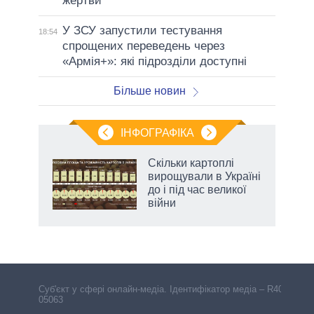
жертви
У ЗСУ запустили тестування
18:54
спрощених переведень через
«Армія+»: які підрозділи доступні
Більше новин
ІНФОГРАФІКА
и на
Скільки картоплі
вирощували в Україні
а
до і під час великої
війни
Cуб'єкт у сфері онлайн-медіа. Ідентифікатор медіа – R40-
05063