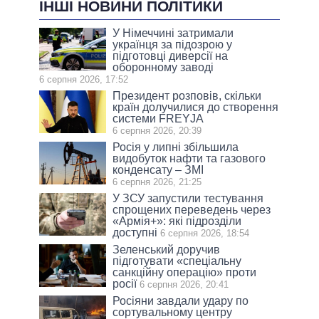
ІНШІ НОВИНИ ПОЛІТИКИ
У Німеччині затримали
українця за підозрою у
підготовці диверсії на
оборонному заводі
6 серпня 2026, 17:52
Президент розповів, скільки
країн долучилися до створення
системи FREYJA
6 серпня 2026, 20:39
Росія у липні збільшила
видобуток нафти та газового
конденсату – ЗМІ
6 серпня 2026, 21:25
У ЗСУ запустили тестування
спрощених переведень через
«Армія+»: які підрозділи
доступні
6 серпня 2026, 18:54
Зеленський доручив
підготувати «спеціальну
санкційну операцію» проти
росії
6 серпня 2026, 20:41
Росіяни завдали удару по
сортувальному центру