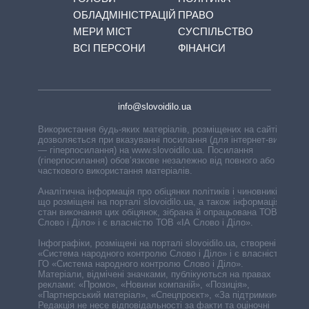
ОБЛАДМІНІСТРАЦІЙ
ПРАВО
МЕРИ МІСТ
СУСПІЛЬСТВО
ВСІ ПЕРСОНИ
ФІНАНСИ
info@slovoidilo.ua
Використання будь-яких матеріалів, розміщених на сайті,
дозволяється при вказуванні посилання (для інтернет-видань
— гіперпосилання) на www.slovoidilo.ua. Посилання
(гіперпосилання) обов’язкове незалежно від повного або
часткового використання матеріалів.
Аналітична інформація про обіцянки політиків і чиновників,
що розміщені на порталі slovoidilo.ua, а також інформація про
стан виконання цих обіцянок, зібрана й опрацьована ТОВ «ІА
Слово і Діло» і є власністю ТОВ «ІА Слово і Діло».
Інфографіки, розміщені на порталі slovoidilo.ua, створені ГО
«Система народного контролю Слово і Діло» і є власністю
ГО «Система народного контролю Слово і Діло».
Матеріали, відмічені значками, публікуються на правах
реклами: «Промо», «Новини компаній», «Позиція»,
«Партнерський матеріал», «Спецпроєкт», «За підтримки».
Редакція не несе відповідальності за факти та оціночні