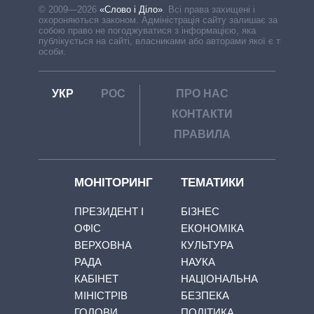
© 2009—2026
«Слово і Діло»
.
Всі права захищені і
охороняються законом. Адміністрація сайту залишає за
собою право не погоджуватися з інформацією, яка
публікується на сайті, власниками або авторами якої є треті
особи.
УКР
РОС
ПРО НАС
КОНТАКТИ
ПРАВИЛА
МОНІТОРИНГ
ТЕМАТИКИ
ПРЕЗИДЕНТ І
БІЗНЕС
ОФІС
ЕКОНОМІКА
ВЕРХОВНА
КУЛЬТУРА
РАДА
НАУКА
КАБІНЕТ
НАЦІОНАЛЬНА
МІНІСТРІВ
БЕЗПЕКА
ГОЛОВИ
ПОЛІТИКА