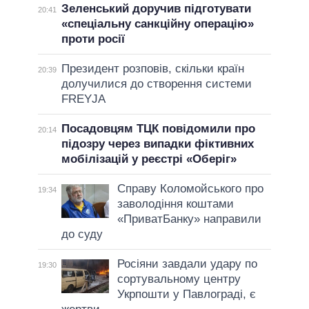
Зеленський доручив підготувати
20:41
«спеціальну санкційну операцію»
проти росії
Президент розповів, скільки країн
20:39
долучилися до створення системи
FREYJA
Посадовцям ТЦК повідомили про
20:14
підозру через випадки фіктивних
мобілізацій у реєстрі «Оберіг»
Справу Коломойського про
19:34
заволодіння коштами
«ПриватБанку» направили
до суду
Росіяни завдали удару по
19:30
сортувальному центру
Укрпошти у Павлограді, є