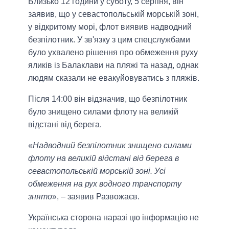
Близько 12 години у суботу, 5 серпня, він
заявив, що у севастопольській морській зоні,
у відкритому морі, флот виявив надводний
безпілотник. У зв'язку з цим спецслужбами
було ухвалено рішення про обмеження руху
яликів із Балаклави на пляжі та назад, однак
людям сказали не евакуйовуватись з пляжів.
Після 14:00 він відзначив, що безпілотник
було знищено силами флоту на великій
відстані від берега.
«
Надводний безпілотник знищено силами
флоту на великій відстані від берега в
севастопольській морській зоні. Усі
обмеження на рух водного транспорту
знято
», – заявив Развожаєв.
Українська сторона наразі цю інформацію не