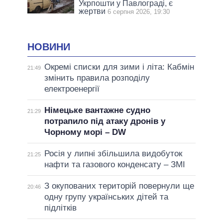
Укрпошти у Павлограді, є
жертви
6 серпня 2026, 19:30
НОВИНИ
Окремі списки для зими і літа: Кабмін
21:49
змінить правила розподілу
електроенергії
Німецьке вантажне судно
21:29
потрапило під атаку дронів у
Чорному морі – DW
Росія у липні збільшила видобуток
21:25
нафти та газового конденсату – ЗМІ
З окупованих територій повернули ще
20:46
одну групу українських дітей та
підлітків