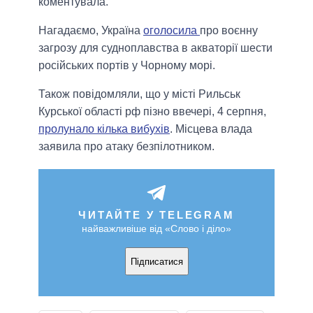
коментувала.
Нагадаємо, Україна
оголосила
про воєнну
загрозу для судноплавства в акваторії шести
російських портів у Чорному морі.
Також повідомляли, що у місті Рильськ
Курської області рф пізно ввечері, 4 серпня,
пролунало кілька вибухів
. Місцева влада
заявила про атаку безпілотником.
ЧИТАЙТЕ У TELEGRAM
найважливіше від «Слово і діло»
Підписатися