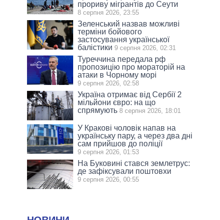
прориву мігрантів до Сеути
8 серпня 2026, 23:55
Зеленський назвав можливі
терміни бойового
застосування української
балістики
9 серпня 2026, 02:31
Туреччина передала рф
пропозицію про мораторій на
атаки в Чорному морі
9 серпня 2026, 02:58
Україна отримає від Сербії 2
мільйони євро: на що
спрямують
8 серпня 2026, 18:01
У Кракові чоловік напав на
українську пару, а через два дні
сам прийшов до поліції
9 серпня 2026, 01:53
На Буковині стався землетрус:
де зафіксували поштовхи
9 серпня 2026, 00:55
НОВИНИ