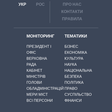
УКР
РОС
ПРО НАС
КОНТАКТИ
ПРАВИЛА
МОНІТОРИНГ
ТЕМАТИКИ
ПРЕЗИДЕНТ І
БІЗНЕС
ОФІС
ЕКОНОМІКА
ВЕРХОВНА
КУЛЬТУРА
РАДА
НАУКА
КАБІНЕТ
НАЦІОНАЛЬНА
МІНІСТРІВ
БЕЗПЕКА
ГОЛОВИ
ПОЛІТИКА
ОБЛАДМІНІСТРАЦІЙ
ПРАВО
МЕРИ МІСТ
СУСПІЛЬСТВО
ВСІ ПЕРСОНИ
ФІНАНСИ