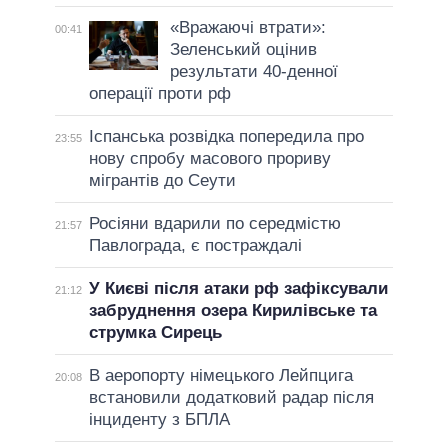
«Вражаючі втрати»:
00:41
Зеленський оцінив
результати 40-денної
операції проти рф
Іспанська розвідка попередила про
23:55
нову спробу масового прориву
мігрантів до Сеути
Росіяни вдарили по середмістю
21:57
Павлограда, є постраждалі
У Києві після атаки рф зафіксували
21:12
забруднення озера Кирилівське та
струмка Сирець
В аеропорту німецького Лейпцига
20:08
встановили додатковий радар після
інциденту з БПЛА