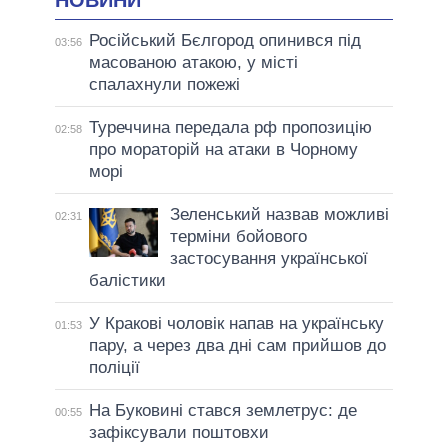
Російський Бєлгород опинився під
03:56
масованою атакою, у місті
спалахнули пожежі
Туреччина передала рф пропозицію
02:58
про мораторій на атаки в Чорному
морі
Зеленський назвав можливі
02:31
терміни бойового
застосування української
балістики
У Кракові чоловік напав на українську
01:53
пару, а через два дні сам прийшов до
поліції
На Буковині стався землетрус: де
00:55
зафіксували поштовхи