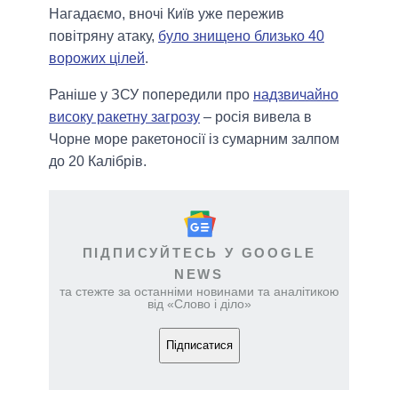
Нагадаємо, вночі Київ уже пережив
повітряну атаку,
було знищено близько 40
ворожих цілей
.
Раніше у ЗСУ попередили про
надзвичайно
високу ракетну загрозу
– росія вивела в
Чорне море ракетоносії із сумарним залпом
до 20 Калібрів.
ПІДПИСУЙТЕСЬ У GOOGLE
NEWS
та стежте за останніми новинами та аналітикою
від «Слово і діло»
Підписатися