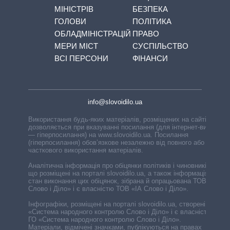
МІНІСТРІВ
БЕЗПЕКА
ГОЛОВИ
ПОЛІТИКА
ОБЛАДМІНІСТРАЦІЙ
ПРАВО
МЕРИ МІСТ
СУСПІЛЬСТВО
ВСІ ПЕРСОНИ
ФІНАНСИ
info@slovoidilo.ua
Використання будь-яких матеріалів, розміщених на сайті,
дозволяється при вказуванні посилання (для інтернет-видань
— гіперпосилання) на www.slovoidilo.ua. Посилання
(гіперпосилання) обов’язкове незалежно від повного або
часткового використання матеріалів.
Аналітична інформація про обіцянки політиків і чиновників,
що розміщені на порталі slovoidilo.ua, а також інформація про
стан виконання цих обіцянок, зібрана й опрацьована ТОВ «ІА
Слово і Діло» і є власністю ТОВ «ІА Слово і Діло».
Інфографіки, розміщені на порталі slovoidilo.ua, створені ГО
«Система народного контролю Слово і Діло» і є власністю
ГО «Система народного контролю Слово і Діло».
Матеріали, відмічені значками, публікуються на правах