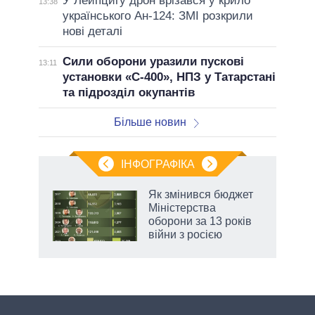
У Лейпцигу дрон врізався у крило
13:38
українського Ан-124: ЗМІ розкрили
нові деталі
Сили оборони уразили пускові
13:11
установки «С-400», НПЗ у Татарстані
та підрозділ окупантів
Більше новин
ІНФОГРАФІКА
 5
Як змінився бюджет
вго
Міністерства
оборони за 13 років
війни з росією
аспі