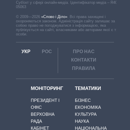
Cуб'єкт у сфері онлайн-медіа. Ідентифікатор медіа – R40-
05063
© 2009—2026
«Слово і Діло»
.
Всі права захищені і
охороняються законом. Адміністрація сайту залишає за
собою право не погоджуватися з інформацією, яка
публікується на сайті, власниками або авторами якої є треті
особи.
УКР
РОС
ПРО НАС
КОНТАКТИ
ПРАВИЛА
МОНІТОРИНГ
ТЕМАТИКИ
ПРЕЗИДЕНТ І
БІЗНЕС
ОФІС
ЕКОНОМІКА
ВЕРХОВНА
КУЛЬТУРА
РАДА
НАУКА
КАБІНЕТ
НАЦІОНАЛЬНА