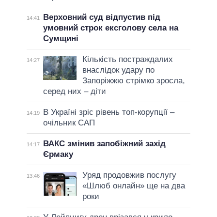
Верховний суд відпустив під
14:41
умовний строк ексголову села на
Сумщині
Кількість постраждалих
14:27
внаслідок удару по
Запоріжжю стрімко зросла,
серед них – діти
В Україні зріс рівень топ-корупції –
14:19
очільник САП
ВАКС змінив запобіжний захід
14:17
Єрмаку
Уряд продовжив послугу
13:46
«Шлюб онлайн» ще на два
роки