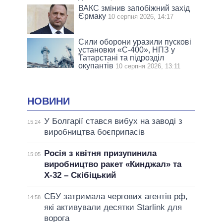
ВАКС змінив запобіжний захід
Єрмаку
10 серпня 2026, 14:17
Сили оборони уразили пускові
установки «С-400», НПЗ у
Татарстані та підрозділ
окупантів
10 серпня 2026, 13:11
НОВИНИ
У Болгарії стався вибух на заводі з
15:24
виробництва боєприпасів
Росія з квітня призупинила
15:05
виробництво ракет «Кинджал» та
Х-32 – Скібіцький
СБУ затримала чергових агентів рф,
14:58
які активували десятки Starlink для
ворога