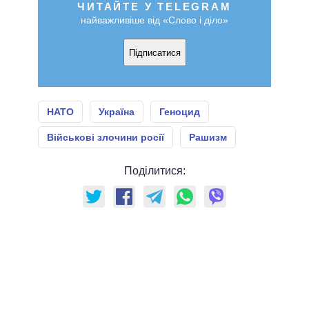
ЧИТАЙТЕ У TELEGRAM
найважливіше від «Слово і діло»
Підписатися
НАТО
Україна
Геноцид
Військові злочини росії
Рашизм
Поділитися: