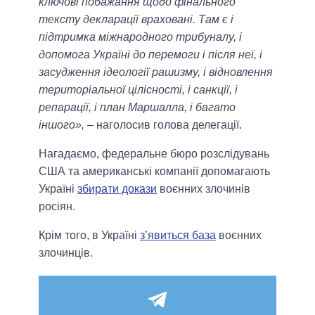
ключові побажання щодо фінального
тексту декларації враховані. Там є і
підтримка міжнародного трибуналу, і
допомога Україні до перемоги і після неї, і
засудження ідеології рашизму, і відновлення
територіальної цілісності, і санкції, і
репарації, і план Маршалла, і багато
іншого»,
– наголосив голова делегації.
Нагадаємо, федеральне бюро розслідувань
США та американські компанії допомагають
Україні
збирати докази
воєнних злочинів
росіян.
Крім того, в Україні
з’явиться база
воєнних
злочинців.