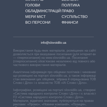
ГОЛОВИ
ПОЛІТИКА
ОБЛАДМІНІСТРАЦІЙ
ПРАВО
МЕРИ МІСТ
СУСПІЛЬСТВО
ВСІ ПЕРСОНИ
ФІНАНСИ
info@slovoidilo.ua
Використання будь-яких матеріалів, розміщених на сайті,
дозволяється при вказуванні посилання (для інтернет-видань
— гіперпосилання) на www.slovoidilo.ua. Посилання
(гіперпосилання) обов’язкове незалежно від повного або
часткового використання матеріалів.
Аналітична інформація про обіцянки політиків і чиновників,
що розміщені на порталі slovoidilo.ua, а також інформація про
стан виконання цих обіцянок, зібрана й опрацьована ТОВ «ІА
Слово і Діло» і є власністю ТОВ «ІА Слово і Діло».
Інфографіки, розміщені на порталі slovoidilo.ua, створені ГО
«Система народного контролю Слово і Діло» і є власністю
ГО «Система народного контролю Слово і Діло».
Матеріали, відмічені значками, публікуються на правах
реклами: «Промо», «Новини компаній», «Позиція»,