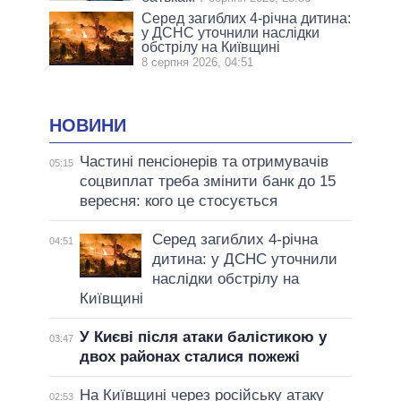
Серед загиблих 4-річна дитина:
у ДСНС уточнили наслідки
обстрілу на Київщині
8 серпня 2026, 04:51
НОВИНИ
Частині пенсіонерів та отримувачів
05:15
соцвиплат треба змінити банк до 15
вересня: кого це стосується
Серед загиблих 4-річна
04:51
дитина: у ДСНС уточнили
наслідки обстрілу на
Київщині
У Києві після атаки балістикою у
03:47
двох районах сталися пожежі
На Київщині через російську атаку
02:53