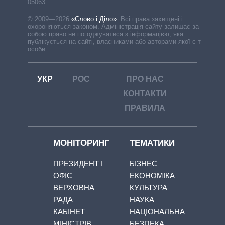
05063
© 2009—2026
«Слово і Діло»
.
Всі права захищені і
охороняються законом. Адміністрація сайту залишає за
собою право не погоджуватися з інформацією, яка
публікується на сайті, власниками або авторами якої є треті
особи.
УКР
РОС
ПРО НАС
КОНТАКТИ
ПРАВИЛА
МОНІТОРИНГ
ТЕМАТИКИ
ПРЕЗИДЕНТ І
БІЗНЕС
ОФІС
ЕКОНОМІКА
ВЕРХОВНА
КУЛЬТУРА
РАДА
НАУКА
КАБІНЕТ
НАЦІОНАЛЬНА
МІНІСТРІВ
БЕЗПЕКА