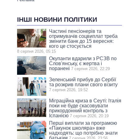
ІНШІ НОВИНИ ПОЛІТИКИ
Частині пенсіонерів та
отримувачів соцвиплат треба
змінити банк до 15 вересня:
кого це стосується
8 серпня 2026, 05:15
Окупанти вдарили з РСЗВ по
Слов'янську, є жертва і
поранені
7 серпня 2026, 22:29
Зеленський прибув до Сербії
та розкрив плани свого візиту
7 серпня 2026, 19:52
Міграційна криза в Сеуті: Італія
поки не буде скасовувати
прикордонний контроль з
Іспанією
7 серпня 2026, 20:19
Перші виплати за програмою
«Пакунок школяра» вже
надходять: що потрібно знати
батькам
7 серпня 2026, 23:56