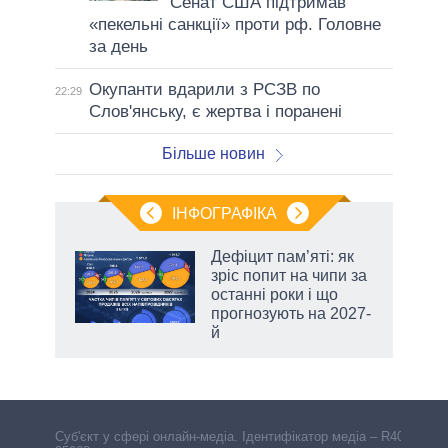
Сенат США підтримав
«пекельні санкції» проти рф. Головне
за день
Окупанти вдарили з РСЗВ по
22:29
Слов'янську, є жертва і поранені
Більше новин
ІНФОГРАФІКА
Дефіцит пам’яті: як
раїні
зріс попит на чипи за
ої
останні роки і що
прогнозують на 2027-
й
аспі
Cуб'єкт у сфері онлайн-медіа. Ідентифікатор медіа – R40-