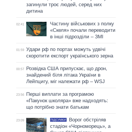
загинули троє людей, серед них
дитина
Частину військових з полку
02:41
«Скеля» почали переводити
в інші підрозділи – ЗМІ
Удари рф по портах можуть удвічі
01:59
скоротити експорт українського зерна
Розвідка США припускає, що дрон,
00:57
знайдений біля літака України в
Лейпцигу, міг належати рф – WSJ
Перші виплати за програмою
23:56
«Пакунок школяра» вже надходять:
що потрібно знати батькам
Ворог обстріляв
ПІДСУМКИ
23:09
стадіон «Чорноморець», а