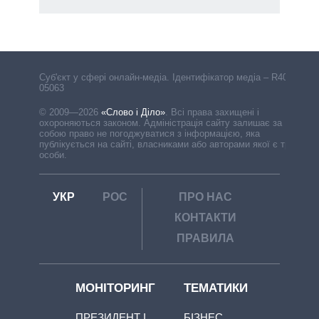
Cуб'єкт у сфері онлайн-медіа. Ідентифікатор медіа – R40-
05063
© 2009—2026
«Слово і Діло»
.
Всі права захищені і
охороняються законом. Адміністрація сайту залишає за
собою право не погоджуватися з інформацією, яка
публікується на сайті, власниками або авторами якої є треті
особи.
УКР
РОС
ПРО НАС
КОНТАКТИ
ПРАВИЛА
МОНІТОРИНГ
ТЕМАТИКИ
ПРЕЗИДЕНТ І
БІЗНЕС