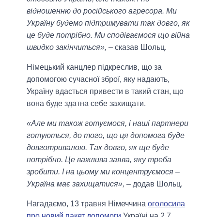
відношенню до російського агресора. Ми
Україну будемо підтримувати так довго, як
це буде потрібно. Ми сподіваємося що війна
швидко закінчиться»,
– сказав Шольц.
Німецький канцлер підкреслив, що за
допомогою сучасної зброї, яку надають,
Україну вдасться привести в такий стан, що
вона буде здатна себе захищати.
«Але ми також готуємося, і наші партнери
готуються, до того, що ця допомога буде
довготривалою. Так довго, як ще буде
потрібно. Це важлива заява, яку треба
зробити. І на цьому ми концентруємося –
Україна має захищатися»,
– додав Шольц.
Нагадаємо, 13 травня Німеччина
оголосила
про новий пакет допомоги
Україні на 2,7