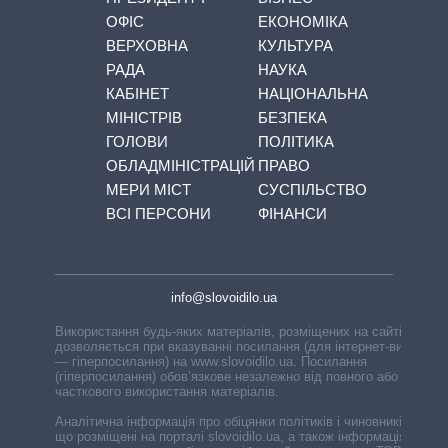
ОФІС
ЕКОНОМІКА
ВЕРХОВНА
КУЛЬТУРА
РАДА
НАУКА
КАБІНЕТ
НАЦІОНАЛЬНА
МІНІСТРІВ
БЕЗПЕКА
ГОЛОВИ
ПОЛІТИКА
ОБЛАДМІНІСТРАЦІЙ
ПРАВО
МЕРИ МІСТ
СУСПІЛЬСТВО
ВСІ ПЕРСОНИ
ФІНАНСИ
info@slovoidilo.ua
Використання будь-яких матеріалів, розміщених на сайті,
дозволяється при вказуванні посилання (для інтернет-видань
— гіперпосилання) на www.slovoidilo.ua. Посилання
(гіперпосилання) обов’язкове незалежно від повного або
часткового використання матеріалів.
Аналітична інформація про обіцянки політиків і чиновників,
що розміщені на порталі slovoidilo.ua, а також інформація про