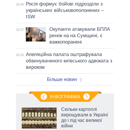
Росія формує бойові підрозділи з
10:45
українських військовополонених –
ISW
Окупанти атакували БПЛА
10:27
ринок на на Сумщині, є
важкопоранені
Апеляційна палата оштрафувала
10:10
обвинуваченого київського адвоката з
вироком
Більше новин
ІНФОГРАФІКА
и на
Скільки картоплі
вирощували в Україні
а
до і під час великої
війни