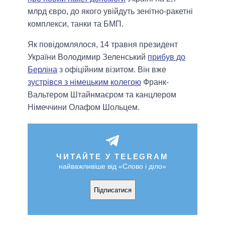
млрд євро, до якого увійдуть зенітно-ракетні
комплекси, танки та БМП.
Як повідомлялося, 14 травня президент
України Володимир Зеленський
прибув до
Берліна
з офіційним візитом. Він вже
зустрівся з німецьким колегою
Франк-
Вальтером Штайнмаєром та канцлером
Німеччини Олафом Шольцем.
ЧИТАЙТЕ У TELEGRAM
найважливіше від «Слово і діло»
Підписатися