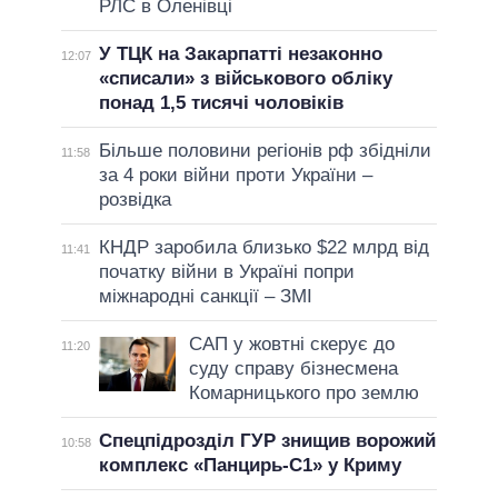
РЛС в Оленівці
У ТЦК на Закарпатті незаконно
12:07
«списали» з військового обліку
понад 1,5 тисячі чоловіків
Більше половини регіонів рф збідніли
11:58
за 4 роки війни проти України –
розвідка
КНДР заробила близько $22 млрд від
11:41
початку війни в Україні попри
міжнародні санкції – ЗМІ
САП у жовтні скерує до
11:20
суду справу бізнесмена
Комарницького про землю
Спецпідрозділ ГУР знищив ворожий
10:58
комплекс «Панцирь-С1» у Криму