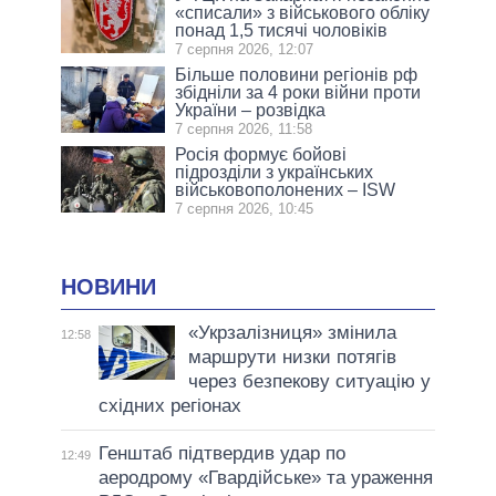
«списали» з військового обліку
понад 1,5 тисячі чоловіків
7 серпня 2026, 12:07
Більше половини регіонів рф
збідніли за 4 роки війни проти
України – розвідка
7 серпня 2026, 11:58
Росія формує бойові
підрозділи з українських
військовополонених – ISW
7 серпня 2026, 10:45
НОВИНИ
«Укрзалізниця» змінила
12:58
маршрути низки потягів
через безпекову ситуацію у
східних регіонах
Генштаб підтвердив удар по
12:49
аеродрому «Гвардійське» та ураження