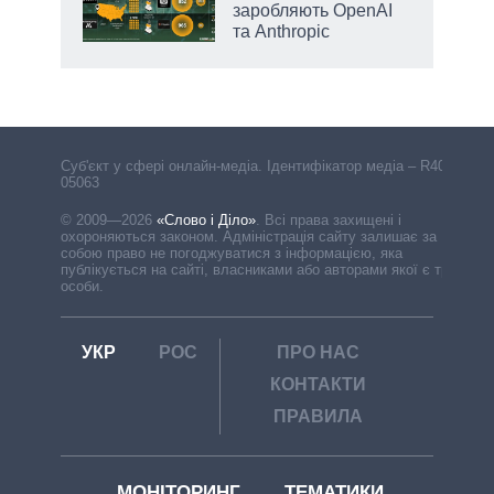
заробляють OpenAI
та Anthropic
Cуб'єкт у сфері онлайн-медіа. Ідентифікатор медіа – R40-
05063
© 2009—2026
«Слово і Діло»
.
Всі права захищені і
охороняються законом. Адміністрація сайту залишає за
собою право не погоджуватися з інформацією, яка
публікується на сайті, власниками або авторами якої є треті
особи.
УКР
РОС
ПРО НАС
КОНТАКТИ
ПРАВИЛА
МОНІТОРИНГ
ТЕМАТИКИ