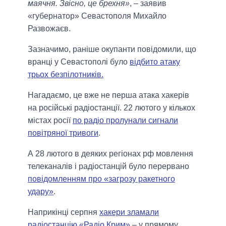
маячня. Звісно, це брехня»
, – заявив
«губернатор» Севастополя Михайло
Развожаєв.
Зазначимо, раніше окупанти повідомили, що
вранці у Севастополі було
відбито атаку
трьох безпілотників.
Нагадаємо, це вже не перша атака хакерів
на російські радіостанції. 22 лютого у кількох
містах росії
по радіо пролунали сигнали
повітряної тривоги
.
А 28 лютого в деяких регіонах рф мовлення
телеканалів і радіостанцій було перервано
повідомленням про «загрозу ракетного
удару»
.
Наприкінці серпня
хакери зламали
радіостанцію «Радіо Крим»
– у прямому