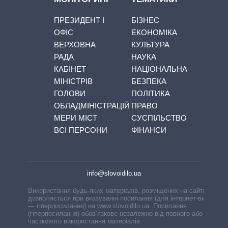
ПРЕЗИДЕНТ І
БІЗНЕС
ОФІС
ЕКОНОМІКА
ВЕРХОВНА
КУЛЬТУРА
РАДА
НАУКА
КАБІНЕТ
НАЦІОНАЛЬНА
МІНІСТРІВ
БЕЗПЕКА
ГОЛОВИ
ПОЛІТИКА
ОБЛАДМІНІСТРАЦІЙ
ПРАВО
МЕРИ МІСТ
СУСПІЛЬСТВО
ВСІ ПЕРСОНИ
ФІНАНСИ
info@slovoidilo.ua
Використання будь-яких матеріалів, розміщених на сайті,
дозволяється при вказуванні посилання (для інтернет-видань
— гіперпосилання) на www.slovoidilo.ua. Посилання
(гіперпосилання) обов’язкове незалежно від повного або
часткового використання матеріалів.