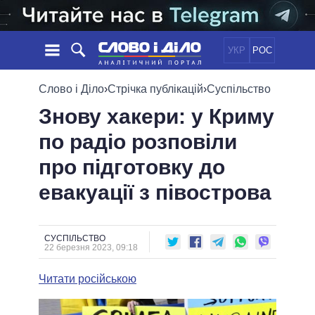
УКР
РОС
НОВИНИ
Слово і Діло
›
Стрічка публікацій
›
Суспільство
Знову хакери: у Криму
ОБIЦЯНКИ
СТРІЧКА
ПОЛІТИКА
по радіо розповіли
ПОДІЇ
ЕКОНОМІКА
ПОЛIТИКИ
про підготовку до
СТАТТІ
СУСПІЛЬСТВО
ІНФОГРАФІКА
ДУМКИ
СВІТ
УСІ ПОЛІТИКИ
евакуації з півострова
ОГЛЯДИ
ПРЕЗИДЕНТ І ОФІС
ВІДЕО
ДАЙДЖЕСТИ
ВЕРХОВНА РАДА
СУСПІЛЬСТВО
ПІДТРИМАТИ
КАБІНЕТ МІНІСТРІВ
22 березня 2023, 09:18
ГОЛОВИ ОБЛАДМІНІСТРАЦІЙ
ПОРІВНЯННЯ ПОЛІТИКІВ
Читати російською
МЕРИ МІСТ
ВСІ ПЕРСОНИ