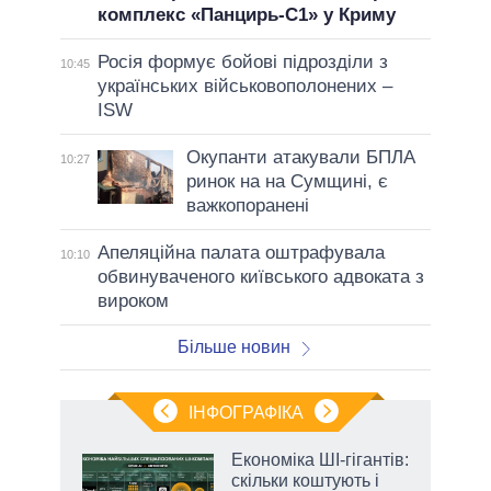
комплекс «Панцирь-С1» у Криму
Росія формує бойові підрозділи з
10:45
українських військовополонених –
ISW
Окупанти атакували БПЛА
10:27
ринок на на Сумщині, є
важкопоранені
Апеляційна палата оштрафувала
10:10
обвинуваченого київського адвоката з
вироком
Більше новин
ІНФОГРАФІКА
Економіка ШІ-гігантів:
ть
скільки коштують і