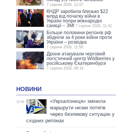
7 серпня 2026, 12:07
КНДР заробила близько $22
млрд від початку війни в
Україні попри міжнародні
санкції – ЗМІ
7 серпня 2026, 11:41
Більше половини регіонів рф
збідніли за 4 роки війни проти
України – розвідка
7 серпня 2026, 11:58
Дрони атакували черговий
логістичний центр Wildberries у
російському Єкатеринбурзі
7 серпня 2026, 08:16
НОВИНИ
«Укрзалізниця» змінила
12:58
маршрути низки потягів
через безпекову ситуацію у
східних регіонах