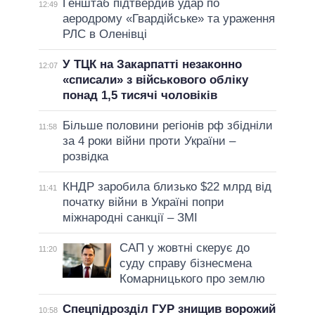
Генштаб підтвердив удар по
12:49
аеродрому «Гвардійське» та ураження
РЛС в Оленівці
У ТЦК на Закарпатті незаконно
12:07
«списали» з військового обліку
понад 1,5 тисячі чоловіків
Більше половини регіонів рф збідніли
11:58
за 4 роки війни проти України –
розвідка
КНДР заробила близько $22 млрд від
11:41
початку війни в Україні попри
міжнародні санкції – ЗМІ
САП у жовтні скерує до
11:20
суду справу бізнесмена
Комарницького про землю
Спецпідрозділ ГУР знищив ворожий
10:58