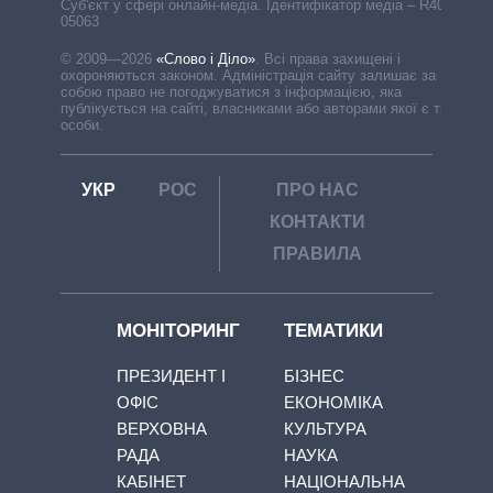
Cуб'єкт у сфері онлайн-медіа. Ідентифікатор медіа – R40-
05063
© 2009—2026
«Слово і Діло»
.
Всі права захищені і
охороняються законом. Адміністрація сайту залишає за
собою право не погоджуватися з інформацією, яка
публікується на сайті, власниками або авторами якої є треті
особи.
УКР
РОС
ПРО НАС
КОНТАКТИ
ПРАВИЛА
МОНІТОРИНГ
ТЕМАТИКИ
ПРЕЗИДЕНТ І
БІЗНЕС
ОФІС
ЕКОНОМІКА
ВЕРХОВНА
КУЛЬТУРА
РАДА
НАУКА
КАБІНЕТ
НАЦІОНАЛЬНА