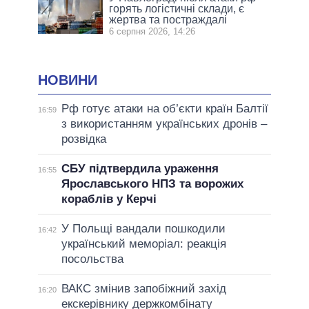
горять логістичні склади, є
жертва та постраждалі
6 серпня 2026, 14:26
НОВИНИ
Рф готує атаки на об’єкти країн Балтії
16:59
з використанням українських дронів –
розвідка
СБУ підтвердила ураження
16:55
Ярославського НПЗ та ворожих
кораблів у Керчі
У Польщі вандали пошкодили
16:42
український меморіал: реакція
посольства
ВАКС змінив запобіжний захід
16:20
екскерівнику держкомбінату