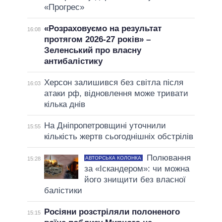
«Прогрес»
«Розраховуємо на результат
16:08
протягом 2026-27 років» –
Зеленський про власну
антибалістику
Херсон залишився без світла після
16:03
атаки рф, відновлення може тривати
кілька днів
На Дніпропетровщині уточнили
15:55
кількість жертв сьогоднішніх обстрілів
Полювання
АВТОРСЬКА КОЛОНКА
15:28
за «Іскандером»: чи можна
його знищити без власної
балістики
Росіяни розстріляли полоненого
15:15