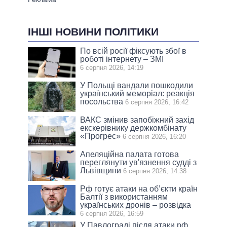
ІНШІ НОВИНИ ПОЛІТИКИ
По всій росії фіксують збої в
роботі інтернету – ЗМІ
6 серпня 2026, 14:19
У Польщі вандали пошкодили
український меморіал: реакція
посольства
6 серпня 2026, 16:42
ВАКС змінив запобіжний захід
екскерівнику держкомбінату
«Прогрес»
6 серпня 2026, 16:20
Апеляційна палата готова
переглянути ув'язнення судді з
Львівщини
6 серпня 2026, 14:38
Рф готує атаки на об’єкти країн
Балтії з використанням
українських дронів – розвідка
6 серпня 2026, 16:59
У Павлограді після атаки рф