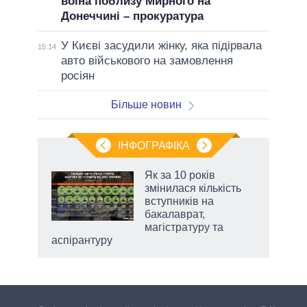
воїна поблизу Мирного на
Донеччині – прокуратура
У Києві засудили жінку, яка підірвала
15:14
авто військового на замовлення
росіян
Більше новин
ІНФОГРАФІКА
ільки
Як за 10 років
нків
змінилася кількість
 за
вступників на
ті
бакалаврат,
магістратуру та
аспірантуру