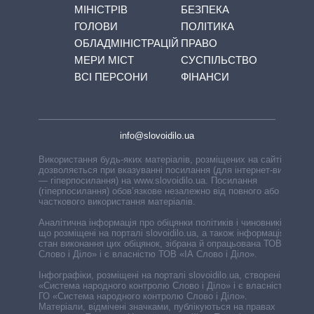
МІНІСТРІВ
БЕЗПЕКА
ГОЛОВИ
ПОЛІТИКА
ОБЛАДМІНІСТРАЦІЙ
ПРАВО
МЕРИ МІСТ
СУСПІЛЬСТВО
ВСІ ПЕРСОНИ
ФІНАНСИ
info@slovoidilo.ua
Використання будь-яких матеріалів, розміщених на сайті,
дозволяється при вказуванні посилання (для інтернет-видань
— гіперпосилання) на www.slovoidilo.ua. Посилання
(гіперпосилання) обов’язкове незалежно від повного або
часткового використання матеріалів.
Аналітична інформація про обіцянки політиків і чиновників,
що розміщені на порталі slovoidilo.ua, а також інформація про
стан виконання цих обіцянок, зібрана й опрацьована ТОВ «ІА
Слово і Діло» і є власністю ТОВ «ІА Слово і Діло».
Інфографіки, розміщені на порталі slovoidilo.ua, створені ГО
«Система народного контролю Слово і Діло» і є власністю
ГО «Система народного контролю Слово і Діло».
Матеріали, відмічені значками, публікуються на правах