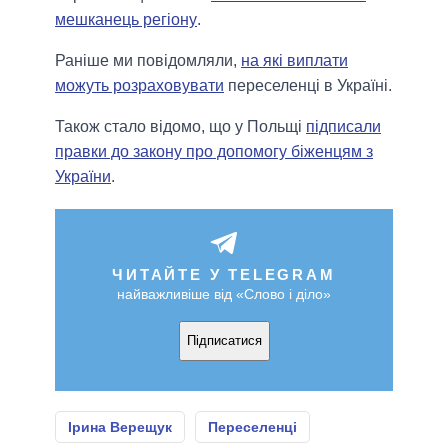
мешканець регіону
.
Раніше ми повідомляли,
на які виплати
можуть розраховувати
переселенці в Україні.
Також стало відомо, що у Польщі
підписали
правки до закону про допомогу біженцям з
України
.
ЧИТАЙТЕ У TELEGRAM
найважливіше від «Слово і діло»
Підписатися
Ірина Верещук
Переселенці