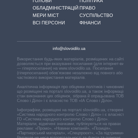
ГОЛОВИ
ПОЛІТИКА
ОБЛАДМІНІСТРАЦІЙ
ПРАВО
МЕРИ МІСТ
СУСПІЛЬСТВО
ВСІ ПЕРСОНИ
ФІНАНСИ
info@slovoidilo.ua
Використання будь-яких матеріалів, розміщених на сайті,
дозволяється при вказуванні посилання (для інтернет-видань
— гіперпосилання) на www.slovoidilo.ua. Посилання
(гіперпосилання) обов’язкове незалежно від повного або
часткового використання матеріалів.
Аналітична інформація про обіцянки політиків і чиновників,
що розміщені на порталі slovoidilo.ua, а також інформація про
стан виконання цих обіцянок, зібрана й опрацьована ТОВ «ІА
Слово і Діло» і є власністю ТОВ «ІА Слово і Діло».
Інфографіки, розміщені на порталі slovoidilo.ua, створені ГО
«Система народного контролю Слово і Діло» і є власністю
ГО «Система народного контролю Слово і Діло».
Матеріали, відмічені значками, публікуються на правах
реклами: «Промо», «Новини компаній», «Позиція»,
«Партнерський матеріал», «Спецпроєкт», «За підтримки».
Редакція не несе відповідальності за факти та оціночні