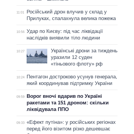
Російський дрон влучив у склад у
11:01
Прилуках, спалахнула велика пожежа
Удар по Києву: під час ліквідації
10:56
наслідків виявили тіло людини
Українські дрони за тиждень
10:27
уразили 12 суден
«тіньового флоту» рф
Пентагон достроково усунув генерала,
10:24
який координував підтримку України
Ворог вночі вдарив по Україні
09:59
ракетами та 151 дроном: скільки
ліквідувала ППО
«Ефект путіна»: у російських регіонах
09:33
перед його візитом різко дешевшає