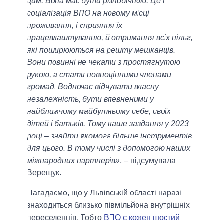
цим. Вона має бути різнобічною. Це і
соціалізація ВПО на новому місці
проживання, і сприяння їх
працевлаштуванню, й отримання всіх пільг,
які поширюються на решту мешканців.
Вони повинні не чекати з простягнутою
рукою, а стати повноцінними членами
громад. Водночас відчувати власну
незалежність, бути впевненими у
найближчому майбутньому себе, своїх
дітей і батьків. Тому наше завдання у 2023
році – знайти якомога більше інструментів
для цього. В тому числі з допомогою наших
міжнародних партнерів»
, – підсумувала
Верещук.
Нагадаємо, що у Львівській області наразі
знаходиться близько півмільйона внутрішніх
переселенців. Тобто
ВПО є кожен шостий