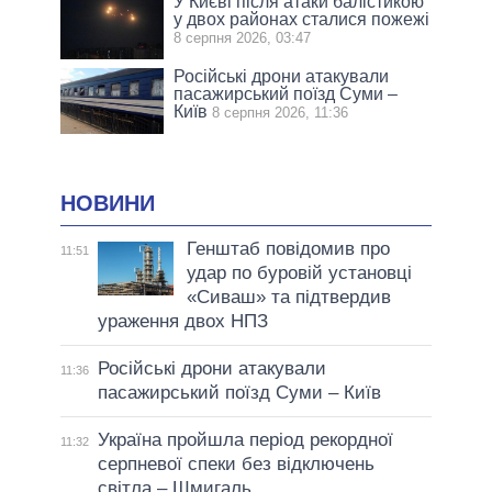
У Києві після атаки балістикою
у двох районах сталися пожежі
8 серпня 2026, 03:47
Російські дрони атакували
пасажирський поїзд Суми –
Київ
8 серпня 2026, 11:36
НОВИНИ
Генштаб повідомив про
11:51
удар по буровій установці
«Сиваш» та підтвердив
ураження двох НПЗ
Російські дрони атакували
11:36
пасажирський поїзд Суми – Київ
Україна пройшла період рекордної
11:32
серпневої спеки без відключень
світла – Шмигаль