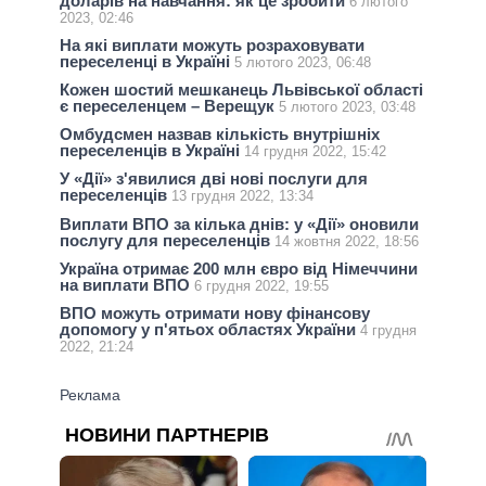
доларів на навчання: як це зробити
6 лютого
2023, 02:46
На які виплати можуть розраховувати
переселенці в Україні
5 лютого 2023, 06:48
Кожен шостий мешканець Львівської області
є переселенцем – Верещук
5 лютого 2023, 03:48
Омбудсмен назвав кількість внутрішніх
переселенців в Україні
14 грудня 2022, 15:42
У «Дії» з'явилися дві нові послуги для
переселенців
13 грудня 2022, 13:34
Виплати ВПО за кілька днів: у «Дії» оновили
послугу для переселенців
14 жовтня 2022, 18:56
Україна отримає 200 млн євро від Німеччини
на виплати ВПО
6 грудня 2022, 19:55
ВПО можуть отримати нову фінансову
допомогу у п'ятьох областях України
4 грудня
2022, 21:24