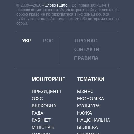
© 2009—2026
«Слово і Діло»
.
Всі права захищені і
охороняються законом. Адміністрація сайту залишає за
собою право не погоджуватися з інформацією, яка
публікується на сайті, власниками або авторами якої є треті
особи.
УКР
РОС
ПРО НАС
КОНТАКТИ
ПРАВИЛА
МОНІТОРИНГ
ТЕМАТИКИ
ПРЕЗИДЕНТ І
БІЗНЕС
ОФІС
ЕКОНОМІКА
ВЕРХОВНА
КУЛЬТУРА
РАДА
НАУКА
КАБІНЕТ
НАЦІОНАЛЬНА
МІНІСТРІВ
БЕЗПЕКА