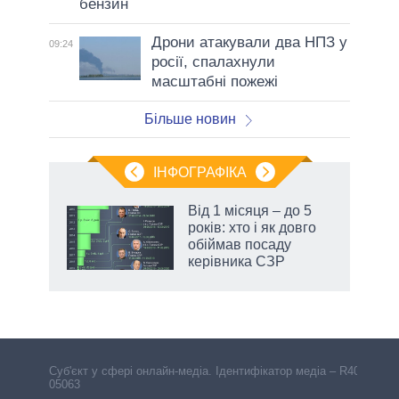
бензин
Дрони атакували два НПЗ у
09:24
росії, спалахнули
масштабні пожежі
Більше новин
ІНФОГРАФІКА
 як
Від 1 місяця – до 5
и за
років: хто і як довго
обіймав посаду
2027-
керівника СЗР
Cуб'єкт у сфері онлайн-медіа. Ідентифікатор медіа – R40-
05063