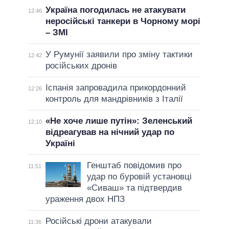
Україна погодилась не атакувати
12:46
неросійські танкери в Чорному морі
– ЗМІ
У Румунії заявили про зміну тактики
12:42
російських дронів
Іспанія запровадила прикордонний
12:26
контроль для мандрівників з Італії
«Не хоче лише путін»: Зеленський
12:10
відреагував на нічний удар по
Україні
Генштаб повідомив про
11:51
удар по буровій установці
«Сиваш» та підтвердив
ураження двох НПЗ
Російські дрони атакували
11:36