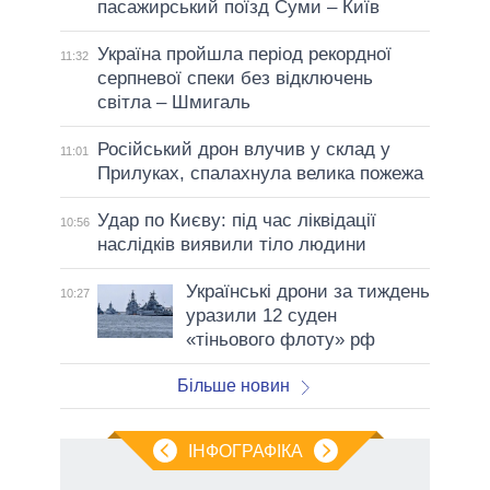
пасажирський поїзд Суми – Київ
Україна пройшла період рекордної
11:32
серпневої спеки без відключень
світла – Шмигаль
Російський дрон влучив у склад у
11:01
Прилуках, спалахнула велика пожежа
Удар по Києву: під час ліквідації
10:56
наслідків виявили тіло людини
Українські дрони за тиждень
10:27
уразили 12 суден
«тіньового флоту» рф
Більше новин
ІНФОГРАФІКА