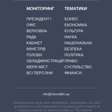
МОНІТОРИНГ
ТЕМАТИКИ
ПРЕЗИДЕНТ І
БІЗНЕС
ОФІС
ЕКОНОМІКА
ВЕРХОВНА
КУЛЬТУРА
РАДА
НАУКА
КАБІНЕТ
НАЦІОНАЛЬНА
МІНІСТРІВ
БЕЗПЕКА
ГОЛОВИ
ПОЛІТИКА
ОБЛАДМІНІСТРАЦІЙ
ПРАВО
МЕРИ МІСТ
СУСПІЛЬСТВО
ВСІ ПЕРСОНИ
ФІНАНСИ
info@slovoidilo.ua
Використання будь-яких матеріалів, розміщених на сайті,
дозволяється при вказуванні посилання (для інтернет-видань
— гіперпосилання) на www.slovoidilo.ua. Посилання