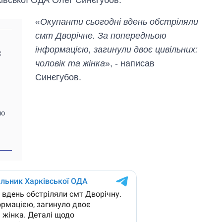
«
Окупанти сьогодні вдень обстріляли
смт Дворічне. За попередньою
інформацією, загинули двоє цивільних:
:
чоловік та жінка
», - написав
Синєгубов.
но
Скільки картоплі
вирощували в
Україні до і під час
великої війни