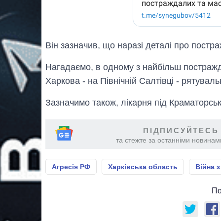
Він зазначив, що наразі деталі про пост
Нагадаємо, в одному з найбільш постражд
Харкова - на Північній Салтівці - рятува
Зазначимо також, лікарня під Краматорсь
ПІДПИСУЙТЕСЬ
та стежте за останніми новинами
Агресія РФ
Харківська область
Війна з
По