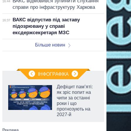
ВАКС відмовився зупинити слухання
16:44
справи про інфраструктуру Харкова
ВАКС відпустив під заставу
16:37
підозрювану у справі
ексдержсекретаря МЗС
Більше новин
ІНФОГРАФІКА
Дефіцит пам’яті:
як зріс попит на
чипи за останні
роки і що
прогнозують на
2027-й