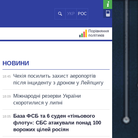
УКР
РОС
Порівняння
політиків
ЦІЙ
МЕРИ МІСТ
ВСІ ПЕРСОНИ
НОВИНИ
Чехія посилить захист аеропортів
18:45
після інциденту з дроном у Лейпцигу
Міжнародні резерви України
18:09
скоротилися у липні
База ФСБ та 6 суден «тіньового
18:05
флоту»: СБС атакували понад 100
ворожих цілей росіян