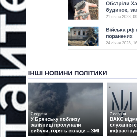
Обстріли Ха
будинок, за
21 січня 2023, 0
Війська рф 
поранених
24 січня 2023, 1
ІНШІ НОВИНИ ПОЛІТИКИ
7 серпня
7 серпня
У Брянську поблизу
ВАКС відм
залізниці пролунали
слухання 
вибухи, горять склади – ЗМІ
інфрастру