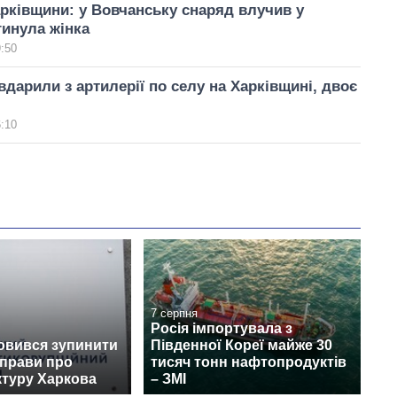
рківщини: у Вовчанську снаряд влучив у
гинула жінка
9:50
вдарили з артилерії по селу на Харківщині, двоє
6:10
7 серпня
Росія імпортувала з
овився зупинити
Південної Кореї майже 30
справи про
тисяч тонн нафтопродуктів
ктуру Харкова
– ЗМІ