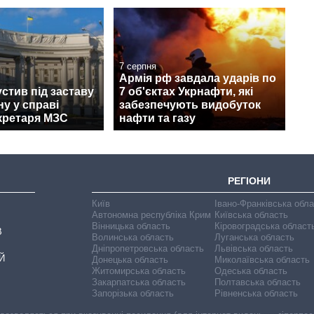
7 серпня
Армія рф завдала ударів по
стив під заставу
7 об'єктах Укрнафти, які
у у справі
забезпечують видобуток
кретаря МЗС
нафти та газу
РЕГІОНИ
Київ
Івано-Франківська обл
Автономна республіка Крим
Київська область
Вінницька область
Кіровоградська област
В
Волинська область
Луганська область
Дніпропетровська область
Львівська область
Й
Донецька область
Миколаївська область
Житомирська область
Одеська область
Закарпатська область
Полтавська область
Запорізька область
Рівненська область