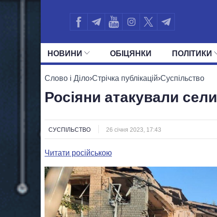
НОВИНИ
ОБIЦЯНКИ
ПОЛIТИКИ
УСІ ПОЛІТИКИ
ПРЕЗИДЕНТ І ОФ
Слово і Діло
›
Стрічка публікацій
›
Суспільство
Росіяни атакували сели
СУСПІЛЬСТВО
26 січня 2023, 17:43
Читати російською