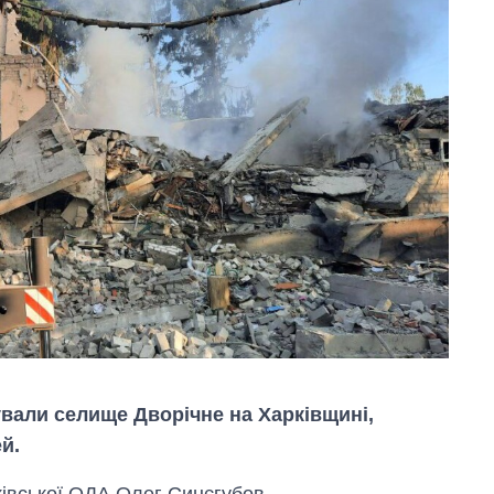
кували селище Дворічне на Харківщині,
й.
ківської ОДА Олег Синєгубов.