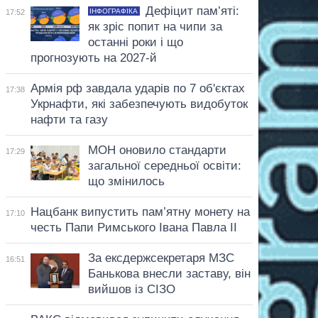
Дефіцит пам’яті:
ІНФОГРАФІКА
17:52
як зріс попит на чипи за
останні роки і що
прогнозують на 2027-й
Армія рф завдала ударів по 7 об'єктах
17:38
Укрнафти, які забезпечують видобуток
нафти та газу
МОН оновило стандарти
17:29
загальної середньої освіти:
що змінилось
Нацбанк випустить пам’ятну монету на
17:10
честь Папи Римського Івана Павла II
За ексдержсекретаря МЗС
16:51
Банькова внесли заставу, він
вийшов із СІЗО