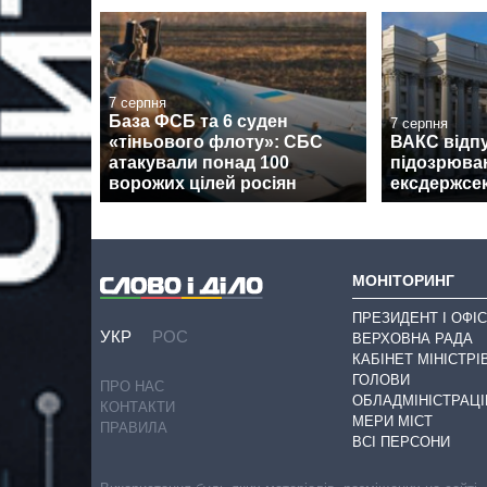
7 серпня
База ФСБ та 6 суден
7 серпня
«тіньового флоту»: СБС
ВАКС відпу
атакували понад 100
підозрюван
ворожих цілей росіян
ексдержсе
МОНІТОРИНГ
ПРЕЗИДЕНТ І ОФІС
УКР
РОС
ВЕРХОВНА РАДА
КАБІНЕТ МІНІСТРІ
ГОЛОВИ
ПРО НАС
ОБЛАДМІНІСТРАЦІ
КОНТАКТИ
МЕРИ МІСТ
ПРАВИЛА
ВСІ ПЕРСОНИ