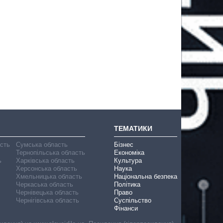
ТЕМАТИКИ
асть
Сумська область
Бізнес
Тернопільська область
Економіка
ь
Харківська область
Культура
Херсонська область
Наука
Хмельницька область
Національна безпека
Черкаська область
Політика
Чернівецька область
Право
Чернігівська область
Суспільство
Фінанси