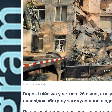
Ілюстративне фото
Ворожі війська у четвер, 26 січня, ата
внаслідок обстрілу загинуло двоє люде
Про це повідомив у телеграмі голова Хар