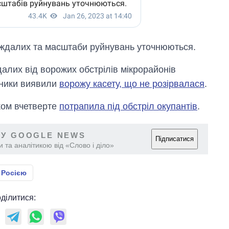
раждалих та масштаби руйнувань уточнюються.
алих від ворожих обстрілів мікрорайонів
льники виявили
ворожу касету, що не розірвалася
.
ком вчетверте
потрапила під обстріл окупантів
.
 У GOOGLE NEWS
Підписатися
 та аналітикою від «Слово і діло»
 Росією
ділитися: