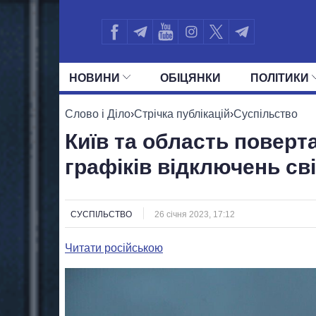
НОВИНИ
ОБIЦЯНКИ
ПОЛIТИКИ
УСІ ПОЛІТИКИ
ПРЕЗИДЕНТ І ОФ
Слово і Діло
›
Стрічка публікацій
›
Суспільство
Київ та область поверт
графіків відключень св
СУСПІЛЬСТВО
26 січня 2023, 17:12
Читати російською