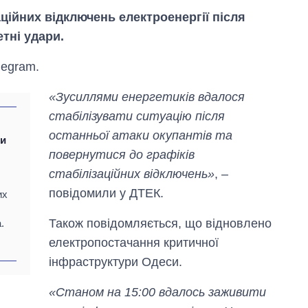
аційних відключень електроенергії після
тні удари.
legram.
«Зусиллями енергетиків вдалося
стабілізувати ситуацію після
останньої атаки окупантів та
Скільки картоплі
ли
вирощували в
повернутися до графіків
Україні до і під час
стабілізаційних відключень»
, –
великої війни
повідомили у ДТЕК.
их
Також повідомляється, що відновлено
.
електропостачання критичної
інфраструктури Одеси.
«Станом на 15:00 вдалось заживити