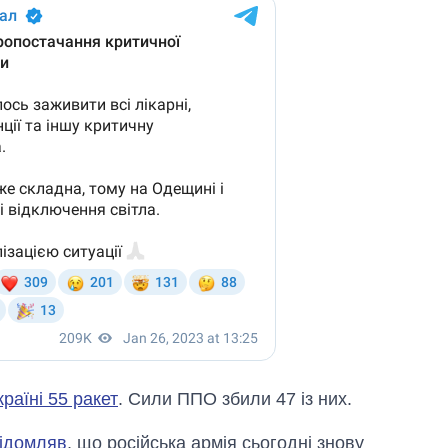
раїні 55 ракет
. Сили ППО збили 47 із них.
ідомляв
, що російська армія сьогодні знову