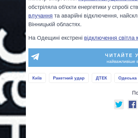
обстріляла об'єкти енергетики у спробі ст
влучання
та аварійні відключення, найскла
Вінницькій областях.
На Одещині екстрені
відключення світла 
ЧИТАЙТЕ 
найважливіше в
Київ
Ракетний удар
ДТЕК
Одеська
По