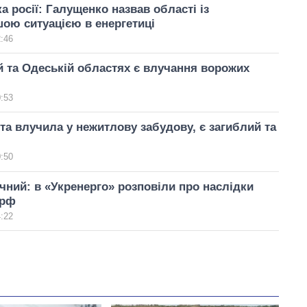
а росії: Галущенко назвав області із
ою ситуацією в енергетиці
2:46
й та Одеській областях є влучання ворожих
0:53
ета влучила у нежитлову забудову, є загиблий та
0:50
чний: в «Укренерго» розповіли про наслідки
 рф
4:22