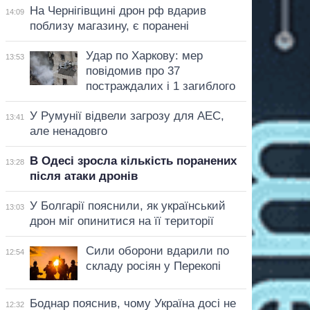
На Чернігівщині дрон рф вдарив
14:09
поблизу магазину, є поранені
Удар по Харкову: мер
13:53
повідомив про 37
постраждалих і 1 загиблого
У Румунії відвели загрозу для АЕС,
13:41
але ненадовго
В Одесі зросла кількість поранених
13:28
після атаки дронів
У Болгарії пояснили, як український
13:03
дрон міг опинитися на її території
Сили оборони вдарили по
12:54
складу росіян у Перекопі
Боднар пояснив, чому Україна досі не
12:32