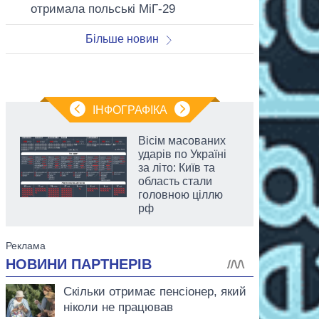
отримала польські МіГ-29
Більше новин
ІНФОГРАФІКА
Вісім масованих
ударів по Україні
за літо: Київ та
область стали
головною ціллю
рф