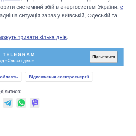
ворити системний збій в енергосистемі України,
є
дніша ситуація зараз у Київській, Одеській та
можуть тривати кілька днів
.
У TELEGRAM
Підписатися
ід «Слово і діло»
 область
Відключення електроенергії
ділитися: