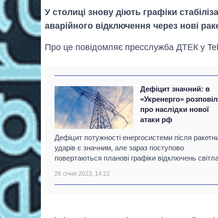
У столиці знову діють графіки стабіліз
аварійного відключення через нові раке
Про це повідомляє пресслужба ДТЕК у Te
Дефіцит значний: в
«Укренерго» розпові
про наслідки нової
атаки рф
Дефіцит потужності енергосистеми після ракетн
ударів є значним, але зараз поступово
повертаються планові графіки відключень світла
26 січня 2023, 14:22