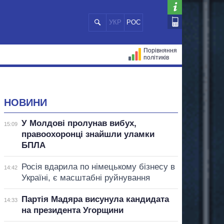
УКР
РОС
Порівняння
політиків
ЦІЙ
МЕРИ МІСТ
ВСІ ПЕРСОНИ
НОВИНИ
У Молдові пролунав вибух,
15:09
правоохоронці знайшли уламки
БПЛА
Росія вдарила по німецькому бізнесу в
14:42
Україні, є масштабні руйнування
Партія Мадяра висунула кандидата
14:33
на президента Угорщини