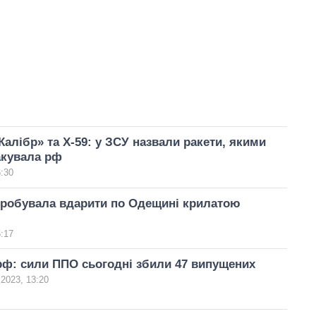
Калібр» та Х-59: у ЗСУ назвали ракети, якими
акувала рф
6:30
пробувала вдарити по Одещині крилатою
5:17
рф: сили ППО сьогодні збили 47 випущених
 2023, 13:20