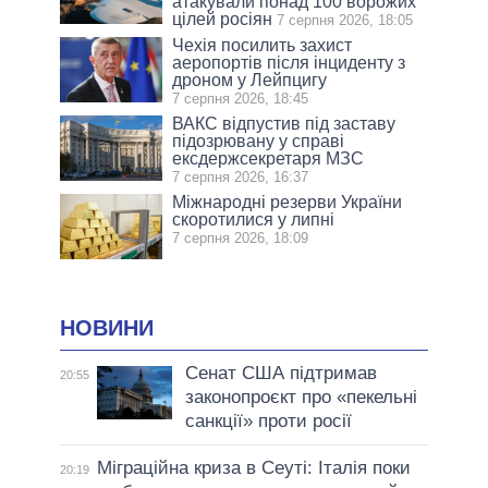
атакували понад 100 ворожих
цілей росіян
7 серпня 2026, 18:05
Чехія посилить захист
аеропортів після інциденту з
дроном у Лейпцигу
7 серпня 2026, 18:45
ВАКС відпустив під заставу
підозрювану у справі
ексдержсекретаря МЗС
7 серпня 2026, 16:37
Міжнародні резерви України
скоротилися у липні
7 серпня 2026, 18:09
НОВИНИ
Сенат США підтримав
20:55
законопроєкт про «пекельні
санкції» проти росії
Міграційна криза в Сеуті: Італія поки
20:19