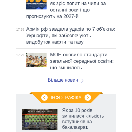
як зріс попит на чипи за
останні роки і що
прогнозують на 2027-й
Армія рф завдала ударів по 7 об'єктах
17:38
Укрнафти, які забезпечують
видобуток нафти та газу
МОН оновило стандарти
17:29
загальної середньої освіти:
що змінилось
Більше новин
ІНФОГРАФІКА
жет
Як за 10 років
змінилася кількість
ків
вступників на
бакалаврат,