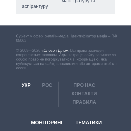
магістратуру та
аспірантуру
Cуб'єкт у сфері онлайн-медіа. Ідентифікатор медіа – R40-
05063
© 2009—2026
«Слово і Діло»
.
Всі права захищені і
охороняються законом. Адміністрація сайту залишає за
собою право не погоджуватися з інформацією, яка
публікується на сайті, власниками або авторами якої є треті
особи.
УКР
РОС
ПРО НАС
КОНТАКТИ
ПРАВИЛА
МОНІТОРИНГ
ТЕМАТИКИ