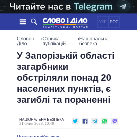
УКР
РОС
НОВИНИ
Слово і
›
Стрічка
›
Національна
Діло
публікацій
безпека
ОБIЦЯНКИ
СТРІЧКА
ПОЛІТИКА
У Запорізькій області
ПОДІЇ
ЕКОНОМІКА
загарбники
ПОЛIТИКИ
СТАТТІ
СУСПІЛЬСТВО
обстріляли понад 20
ІНФОГРАФІКА
ДУМКИ
СВІТ
УСІ ПОЛІТИКИ
населених пунктів, є
ОГЛЯДИ
ПРЕЗИДЕНТ І ОФІС
ВІДЕО
загиблі та пораненні
ДАЙДЖЕСТИ
ВЕРХОВНА РАДА
ПІДТРИМАТИ
КАБІНЕТ МІНІСТРІВ
ГОЛОВИ ОБЛАДМІНІСТРАЦІЙ
ПОРІВНЯННЯ ПОЛІТИКІВ
НАЦІОНАЛЬНА БЕЗПЕКА
МЕРИ МІСТ
21 січня 2023, 10:49
ВСІ ПЕРСОНИ