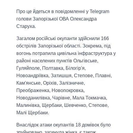
Про це йдеться в повідомленні у Telegram
голови Запорізької ОВА Олександра
Старуха.
Загалом російські окупанти здійснили 166
обстрілів Запорізької області. Зокрема, під
вогонь потрапила цивільна інфраструктура у
районі населених пунктів Ольгівське,
Гуляйполе, Полтавка, Білогір'я,
Новоандріївка, Затишшя, Степове, Плавні,
Кам'янське, Оріхів, Залізничне,
Преображенка, Новопокровка,
Новоданилівка, Чарівне, Мала Токмачка,
Малинівка, Щербаки, Шевченко, Степове,
Малі Щербаки.
Внаслідок атаки окупантів 18 домівок було
зруйновано, загинула жінка, є також