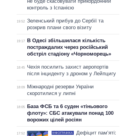
не буде скасовувати прикордонний
контроль з Іспанією
Зеленський прибув до Сербії та
19:52
розкрив плани свого візиту
В Одесі збільшилася кількість
19:17
постраждалих через російський
обстріл стадіону «Чорноморець»
Чехія посилить захист аеропортів
18:45
після інциденту з дроном у Лейпцигу
Міжнародні резерви України
18:09
скоротилися у липні
База ФСБ та 6 суден «тіньового
18:05
флоту»: СБС атакували понад 100
ворожих цілей росіян
Дефіцит пам’яті:
ІНФОГРАФІКА
17:52