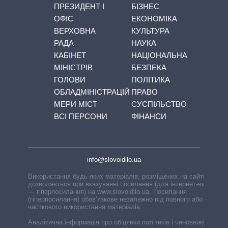
ПРЕЗИДЕНТ І
БІЗНЕС
ОФІС
ЕКОНОМІКА
ВЕРХОВНА
КУЛЬТУРА
РАДА
НАУКА
КАБІНЕТ
НАЦІОНАЛЬНА
МІНІСТРІВ
БЕЗПЕКА
ГОЛОВИ
ПОЛІТИКА
ОБЛАДМІНІСТРАЦІЙ
ПРАВО
МЕРИ МІСТ
СУСПІЛЬСТВО
ВСІ ПЕРСОНИ
ФІНАНСИ
info@slovoidilo.ua
Використання будь-яких матеріалів, розміщених на сайті,
дозволяється при вказуванні посилання (для інтернет-видань
— гіперпосилання) на www.slovoidilo.ua. Посилання
(гіперпосилання) обов’язкове незалежно від повного або
часткового використання матеріалів.
Аналітична інформація про обіцянки політиків і чиновників,