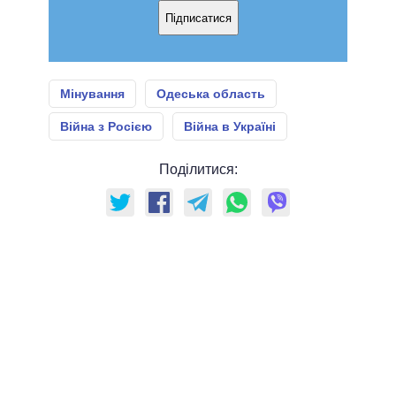
Підписатися
Мінування
Одеська область
Війна з Росією
Війна в Україні
Поділитися: