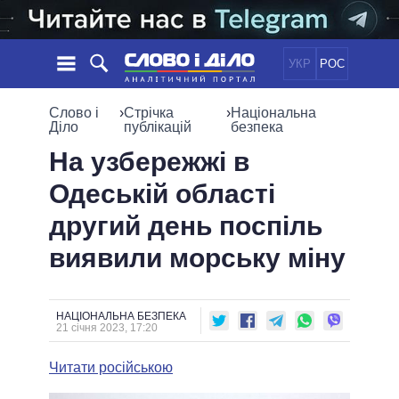
УКР
РОС
НОВИНИ
Слово і
›
Стрічка
›
Національна
Діло
публікацій
безпека
ОБIЦЯНКИ
СТРІЧКА
ПОЛІТИКА
На узбережжі в
ПОДІЇ
ЕКОНОМІКА
Одеській області
ПОЛIТИКИ
СТАТТІ
СУСПІЛЬСТВО
другий день поспіль
ІНФОГРАФІКА
ДУМКИ
СВІТ
УСІ ПОЛІТИКИ
виявили морську міну
ОГЛЯДИ
ПРЕЗИДЕНТ І ОФІС
ВІДЕО
ДАЙДЖЕСТИ
ВЕРХОВНА РАДА
ПІДТРИМАТИ
КАБІНЕТ МІНІСТРІВ
НАЦІОНАЛЬНА БЕЗПЕКА
21 січня 2023, 17:20
ГОЛОВИ ОБЛАДМІНІСТРАЦІЙ
ПОРІВНЯННЯ ПОЛІТИКІВ
МЕРИ МІСТ
Читати російською
ВСІ ПЕРСОНИ