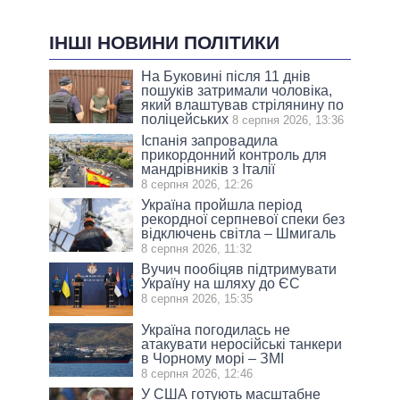
ІНШІ НОВИНИ ПОЛІТИКИ
На Буковині після 11 днів
пошуків затримали чоловіка,
який влаштував стрілянину по
поліцейських
8 серпня 2026, 13:36
Іспанія запровадила
прикордонний контроль для
мандрівників з Італії
8 серпня 2026, 12:26
Україна пройшла період
рекордної серпневої спеки без
відключень світла – Шмигаль
8 серпня 2026, 11:32
Вучич пообіцяв підтримувати
Україну на шляху до ЄС
8 серпня 2026, 15:35
Україна погодилась не
атакувати неросійські танкери
в Чорному морі – ЗМІ
8 серпня 2026, 12:46
У США готують масштабне