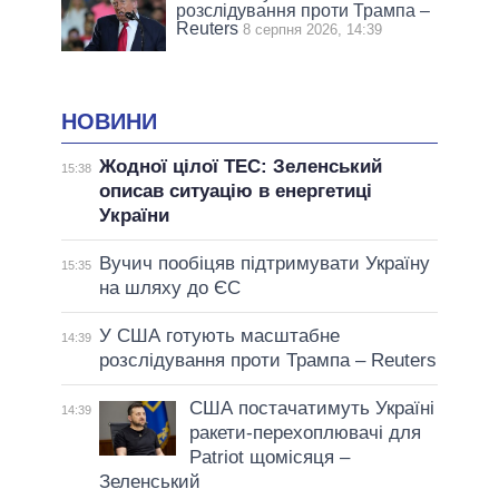
розслідування проти Трампа –
Reuters
8 серпня 2026, 14:39
НОВИНИ
Жодної цілої ТЕС: Зеленський
15:38
описав ситуацію в енергетиці
України
Вучич пообіцяв підтримувати Україну
15:35
на шляху до ЄС
У США готують масштабне
14:39
розслідування проти Трампа – Reuters
США постачатимуть Україні
14:39
ракети-перехоплювачі для
Patriot щомісяця –
Зеленський