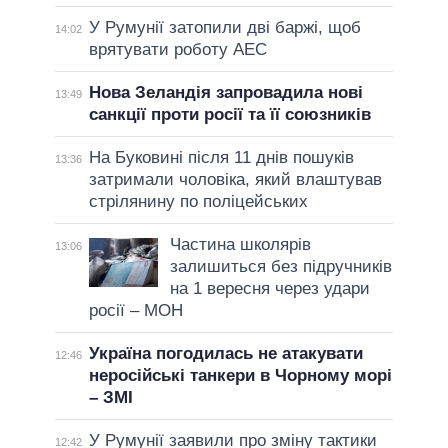
У Румунії затопили дві баржі, щоб
14:02
врятувати роботу АЕС
Нова Зеландія запровадила нові
13:49
санкції проти росії та її союзників
На Буковині після 11 днів пошуків
13:36
затримали чоловіка, який влаштував
стрілянину по поліцейських
Частина школярів
13:06
залишиться без підручників
на 1 вересня через удари
росії – МОН
Україна погодилась не атакувати
12:46
неросійські танкери в Чорному морі
– ЗМІ
У Румунії заявили про зміну тактики
12:42