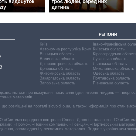
ють видобуток
троє людей, серед них
азу
дитина
РЕГІОНИ
Київ
Івано-Франківська обл
Автономна республіка Крим
Київська область
Вінницька область
Кіровоградська област
В
Волинська область
Луганська область
Дніпропетровська область
Львівська область
Й
Донецька область
Миколаївська область
Житомирська область
Одеська область
Закарпатська область
Полтавська область
Запорізька область
Рівненська область
 дозволяється при вказуванні посилання (для інтернет-видань — гіперпоси
стання матеріалів.
, що розміщені на порталі slovoidilo.ua, а також інформація про стан вик
і ГО «Система народного контролю Слово і Діло» і є власністю ГО «Систе
еклами: «Промо», «Новини компаній», «Позиція», «Партнерський матеріал
судження, оприлюднені у рекламних матеріалах. Згідно з українським зак