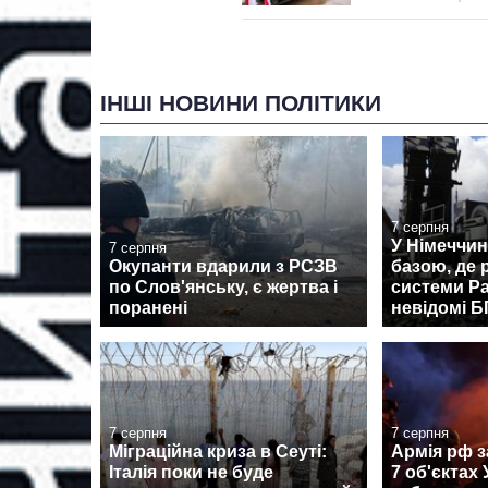
ІНШІ НОВИНИ ПОЛІТИКИ
7 серпня
У Німеччин
7 серпня
Окупанти вдарили з РСЗВ
базою, де
по Слов'янську, є жертва і
системи Pa
поранені
невідомі 
7 серпня
7 серпня
Міграційна криза в Сеуті:
Армія рф з
Італія поки не буде
7 об'єктах 