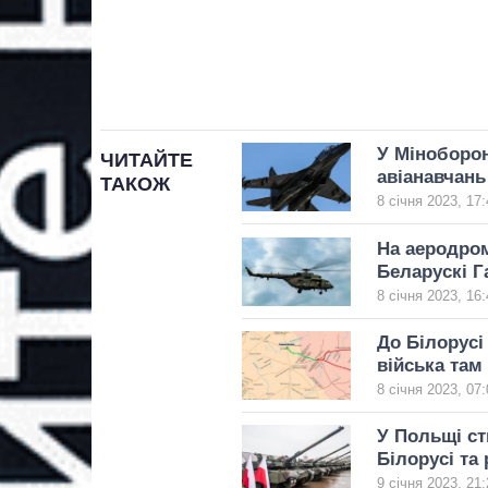
У Міноборон
ЧИТАЙТЕ
авіанавчань
ТАКОЖ
8 січня 2023, 17:
На аеродром
Беларускі 
8 січня 2023, 16:
До Білорусі
війська там
8 січня 2023, 07:
У Польщі ст
Білорусі та 
9 січня 2023, 21: