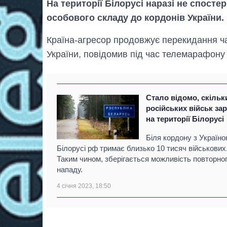
На території Білорусі наразі не спосте
особового складу до кордонів України.
Країна-агресор продовжує перекидання час
України, повідомив під час телемарафон
Стало відомо, скільк
російських військ за
на території Білорусі
Біля кордону з Україно
Білорусі рф тримає близько 10 тисяч військових
Таким чином, зберігається можливість повторно
нападу.
4 січня 2023, 18:50