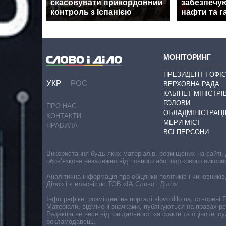
скасовувати прикордонний
забезпечу
контроль з Іспанією
нафти та г
МОНІТОРИНГ
ПРЕЗИДЕНТ І ОФІС
УКР
РОС
ВЕРХОВНА РАДА
КАБІНЕТ МІНІСТРІ
ГОЛОВИ
ПРО НАС
ОБЛАДМІНІСТРАЦІ
КОНТАКТИ
МЕРИ МІСТ
ПРАВИЛА
ВСІ ПЕРСОНИ
Використання будь-яких матеріалів, розміщених на сайті,
обов’язкове незалежно від повного або часткового викори
Аналітична інформація про обіцянки політиків і чиновників
Діло» і є власністю ТОВ «ІА Слово і Діло».
Інфографіки, розміщені на порталі slovoidilo.ua, створен
Матеріали, відмічені значками, публікуються на правах р
Редакція не несе відповідальності за факти та оціночні 
рекламодавець.