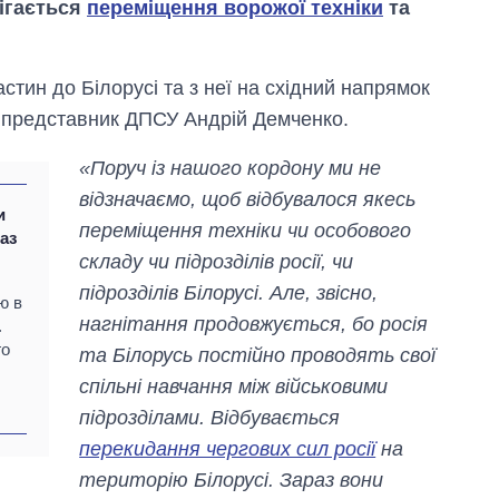
рігається
переміщення ворожої техніки
та
тин до Білорусі та з неї на східний напрямок
у представник ДПСУ Андрій Демченко.
«Поруч із нашого кордону ми не
відзначаємо, щоб відбувалося якесь
и
переміщення техніки чи особового
раз
складу чи підрозділів росії, чи
підрозділів Білорусі. Але, звісно,
ю в
нагнітання продовжується, бо росія
.
го
та Білорусь постійно проводять свої
спільні навчання між військовими
Скільки картоплі
підрозділами. Відбувається
вирощували в
Україні до і під час
перекидання чергових сил росії
на
великої війни
територію Білорусі. Зараз вони