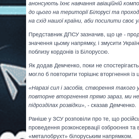
анонсують їхнє навчання авіаційній компо
до цього на території Білорусі та проход
на схід нашої країни, аби посилити своє 
Представник ДПСУ зазначив, що це - про
значення цьому напрямку, і змусити Україн
поблизу кордонів із Білоруссю.
Як додав Демченко, поки не спостерігаєть
могло б повторити торішнє вторгнення із ц
«Наразі сил і засобів, створення такого 
повторне вторгнення прямо зараз, ми не
підрозділах розвідки»
, - сказав Демченко.
Раніше у ЗСУ розповіли про те, що російс
проведення розконсервації озброєння та ві
«металобрухт» білоруським напрямком.