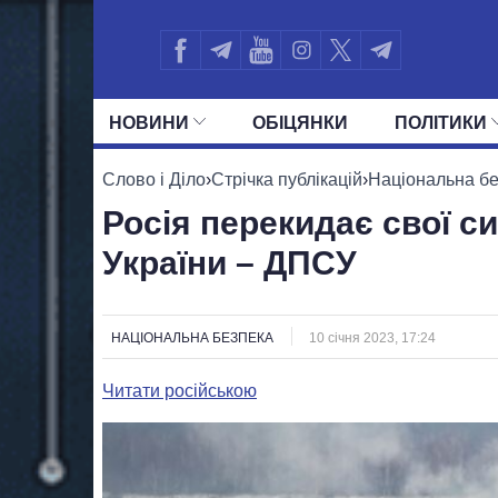
НОВИНИ
ОБIЦЯНКИ
ПОЛIТИКИ
УСІ ПОЛІТИКИ
ПРЕЗИДЕНТ І ОФ
Слово і Діло
›
Стрічка публікацій
›
Національна б
Росія перекидає свої си
України – ДПСУ
НАЦІОНАЛЬНА БЕЗПЕКА
10 січня 2023, 17:24
Читати російською