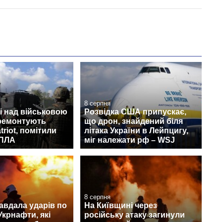
8 серпня
і над військовою
Розвідка США припускає,
 ремонтують
що дрон, знайдений біля
triot, помітили
літака України в Лейпцигу,
БПЛА
міг належати рф – WSJ
8 серпня
авдала ударів по
На Київщині через
Укрнафти, які
російську атаку загинули