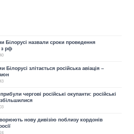
и Білорусі назвали сроки проведення
 з рф
40
и Білорусі злітається російська авіація –
Гаюн
43
 прибули чергові російські окупанти: російські
 збільшилися
03
ворюють нову дивізію поблизу кордонів
росії
24