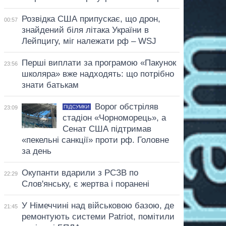
Розвідка США припускає, що дрон,
00:57
знайдений біля літака України в
Лейпцигу, міг належати рф – WSJ
Перші виплати за програмою «Пакунок
23:56
школяра» вже надходять: що потрібно
знати батькам
Ворог обстріляв
ПІДСУМКИ
23:09
стадіон «Чорноморець», а
Сенат США підтримав
«пекельні санкції» проти рф. Головне
за день
Окупанти вдарили з РСЗВ по
22:29
Слов'янську, є жертва і поранені
У Німеччині над військовою базою, де
21:45
ремонтують системи Patriot, помітили