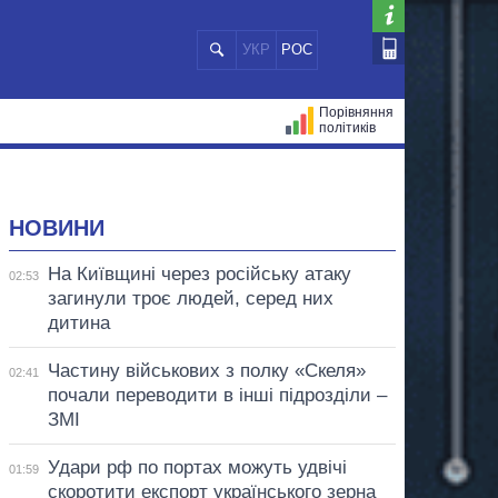
УКР
РОС
Порівняння
політиків
ЦІЙ
МЕРИ МІСТ
ВСІ ПЕРСОНИ
НОВИНИ
На Київщині через російську атаку
02:53
загинули троє людей, серед них
дитина
Частину військових з полку «Скеля»
02:41
почали переводити в інші підрозділи –
ЗМІ
Удари рф по портах можуть удвічі
01:59
скоротити експорт українського зерна