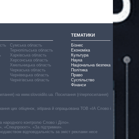
ТЕМАТИКИ
асть
Сумська область
Бізнес
Тернопільська область
Економіка
ь
Харківська область
Культура
Херсонська область
Наука
Хмельницька область
Національна безпека
Черкаська область
Політика
Чернівецька область
Право
Чернігівська область
Суспільство
Фінанси
лання) на www.slovoidilo.ua. Посилання (гіперпосилання)
онання цих обіцянок, зібрана й опрацьована ТОВ «ІА Слово і
ма народного контролю Слово і Діло».
», «Спецпроєкт», «За підтримки».
онодавством відповідальність за зміст реклами несе