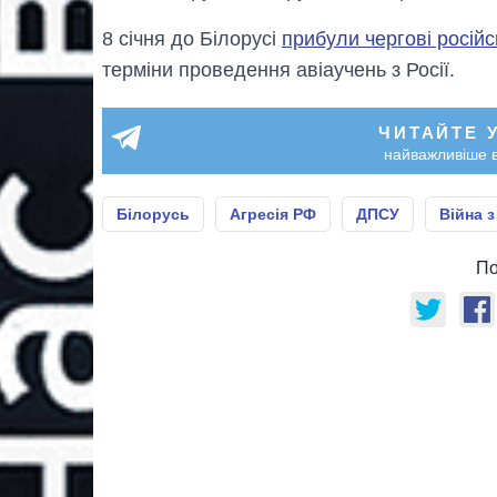
8 січня до Білорусі
прибули чергові російс
терміни проведення авіаучень з Росії.
ЧИТАЙТЕ 
найважливіше в
Білорусь
Агресія РФ
ДПСУ
Війна з
По