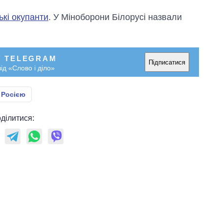
ькі окупанти
. У Міноборони Білорусі назвали
У TELEGRAM
Підписатися
ід «Слово і діло»
 Росією
ділитися: