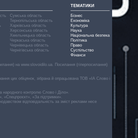
ТЕМАТИКИ
асть
Сумська область
Бізнес
Тернопільська область
Економіка
ь
Харківська область
Культура
Херсонська область
Наука
Хмельницька область
Національна безпека
Черкаська область
Політика
Чернівецька область
Право
Чернігівська область
Суспільство
Фінанси
лання) на www.slovoidilo.ua. Посилання (гіперпосилання)
онання цих обіцянок, зібрана й опрацьована ТОВ «ІА Слово і
ма народного контролю Слово і Діло».
», «Спецпроєкт», «За підтримки».
онодавством відповідальність за зміст реклами несе