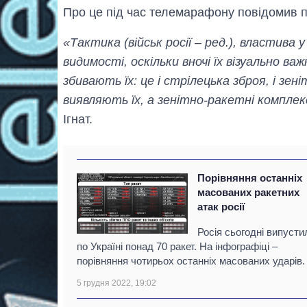
Про це під час телемарафону повідомив п
«Тактика (військ росії – ред.), властива 
видимості, оскільки вночі їх візуально в
збивають їх: це і стрілецька зброя, і зен
виявляють їх, а зенітно-ракетні комплек
Ігнат.
Порівняння останніх
масованих ракетних
атак росії
Росія сьогодні випусти
по Україні понад 70 ракет. На інфографіці –
порівняння чотирьох останніх масованих ударів.
5 грудня 2022, 19:02