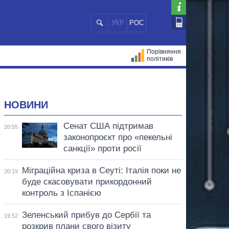
УКР
РОС
Порівняння
політиків
ЦІЙ
МЕРИ МІСТ
ВСІ ПЕРСОНИ
НОВИНИ
Сенат США підтримав
20:55
законопроєкт про «пекельні
санкції» проти росії
Міграційна криза в Сеуті: Італія поки не
20:19
буде скасовувати прикордонний
контроль з Іспанією
Зеленський прибув до Сербії та
19:52
розкрив плани свого візиту