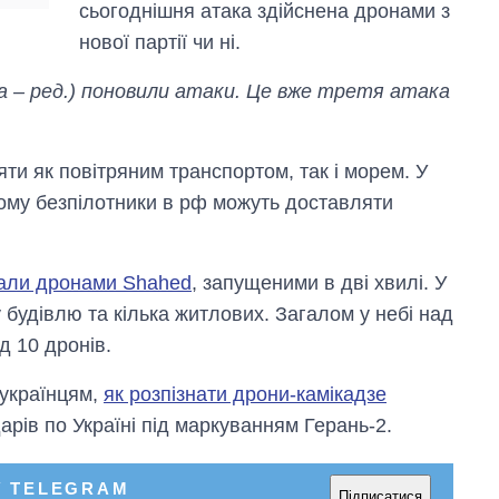
сьогоднішня атака здійснена дронами з
нової партії чи ні.
ька – ред.) поновили атаки. Це вже третя атака
ти як повітряним транспортом, так і морем. У
 тому безпілотники в рф можуть доставляти
вали дронами Shahed
, запущеними в дві хвилі. У
будівлю та кілька житлових. Загалом у небі над
д 10 дронів.
 українцям,
як розпізнати дрони-камікадзе
дарів по Україні під маркуванням Герань-2.
У TELEGRAM
Підписатися