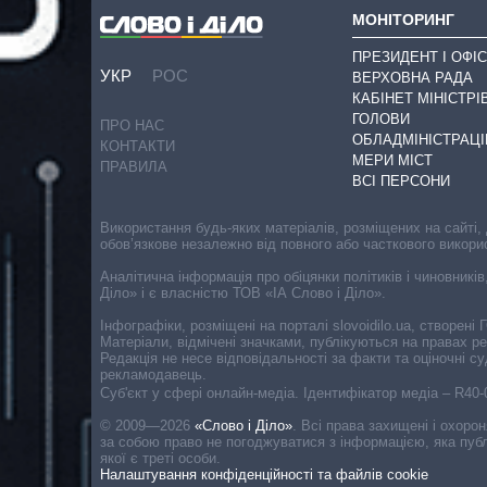
МОНІТОРИНГ
ПРЕЗИДЕНТ І ОФІС
УКР
РОС
ВЕРХОВНА РАДА
КАБІНЕТ МІНІСТРІ
ГОЛОВИ
ПРО НАС
ОБЛАДМІНІСТРАЦІ
КОНТАКТИ
МЕРИ МІСТ
ПРАВИЛА
ВСІ ПЕРСОНИ
Використання будь-яких матеріалів, розміщених на сайті,
обов’язкове незалежно від повного або часткового викори
Аналітична інформація про обіцянки політиків і чиновників
Діло» і є власністю ТОВ «ІА Слово і Діло».
Інфографіки, розміщені на порталі slovoidilo.ua, створен
Матеріали, відмічені значками, публікуються на правах р
Редакція не несе відповідальності за факти та оціночні 
рекламодавець.
Cуб'єкт у сфері онлайн-медіа. Ідентифікатор медіа – R40
© 2009—2026
«Слово і Діло»
.
Всі права захищені і охоро
за собою право не погоджуватися з інформацією, яка публ
якої є треті особи.
Налаштування конфіденційності та файлів cookie