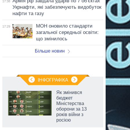
Армія рф завдала ударів по 7 об'єктах
17:38
Укрнафти, які забезпечують видобуток
нафти та газу
МОН оновило стандарти
17:29
загальної середньої освіти:
що змінилось
Більше новин
ІНФОГРАФІКА
Як змінився
бюджет
Міністерства
оборони за 13
років війни з
росією