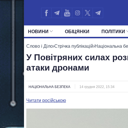
НОВИНИ
ОБIЦЯНКИ
ПОЛIТИКИ
УСІ ПОЛІТИКИ
ПРЕЗИДЕНТ І ОФ
Слово і Діло
›
Стрічка публікацій
›
Національна б
У Повітряних силах роз
атаки дронами
НАЦІОНАЛЬНА БЕЗПЕКА
14 грудня 2022, 15:34
Читати російською