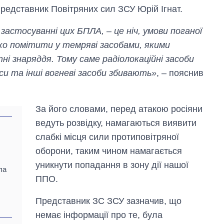
редставник Повітряних сил ЗСУ Юрій Ігнат.
у застосуванні цих БПЛА, – це ніч, умови поганої
ажко помітити у темряві засобами, якими
ітні знаряддя. Тому саме радіолокаційні засоби
си та інші вогневі засоби збивають»
, – пояснив
За його словами, перед атакою росіяни
ведуть розвідку, намагаються виявити
слабкі місця сили протиповітряної
оборони, таким чином намагається
Скільки картоплі
уникнути попадання в зону дії нашої
вирощували в
ла
Україні до і під час
ППО.
великої війни
Представник ЗС ЗСУ зазначив, що
немає інформації про те, була