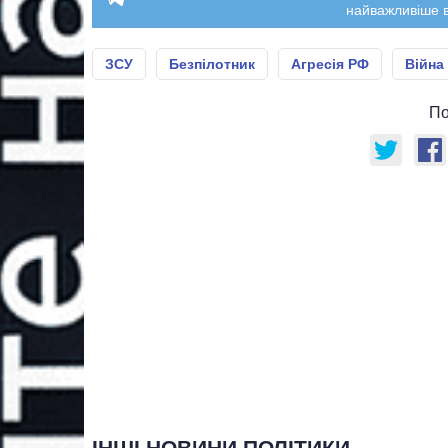
найважливіше в
ЗСУ
Безпілотник
Агресія РФ
Війна
По
ІНШІ НОВИНИ ПОЛІТИКИ