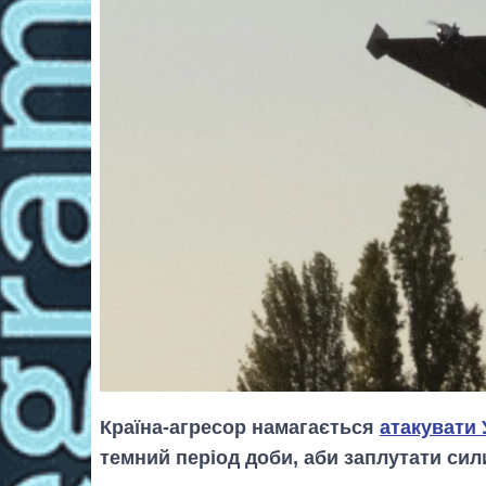
Країна-агресор намагається
атакувати 
темний період доби, аби заплутати сил