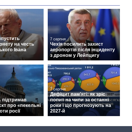
ипустить
7 серпня
онету на честь
Чехія посилить захист
кого Івана
аеропортів після інциденту
з дроном у Лейпцигу
7 серпня
Дефіцит пам’яті: як зріс
 підтримав
попит на чипи за останні
кт про «пекельні
роки і що прогнозують на
оти росії
2027-й