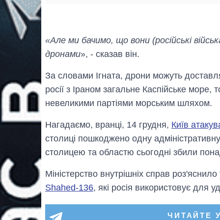
«Але ми бачимо, що вони (російські війс
дронами
», - сказав він.
За словами Ігната, дрони можуть доставля
росії з Іраном загальне Каспійське море,
невеликими партіями морським шляхом.
Нагадаємо, вранці, 14 грудня,
Київ атаку
столиці пошкоджено одну адміністративну 
столицею та областю сьогодні збили пона
Міністерство внутрішніх справ роз'яснило
Shahed-136
, які росія використовує для у
ЧИТАЙТЕ 