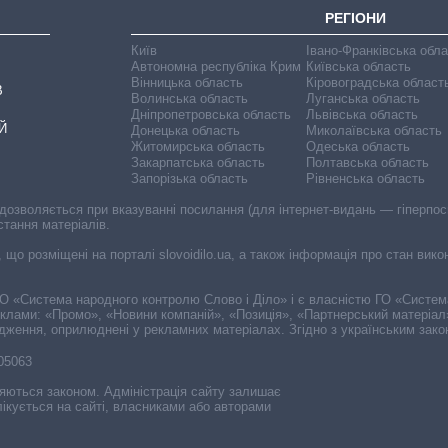
РЕГІОНИ
Київ
Івано-Франківська обл
Автономна республіка Крим
Київська область
Вінницька область
Кіровоградська област
В
Волинська область
Луганська область
Дніпропетровська область
Львівська область
Й
Донецька область
Миколаївська область
Житомирська область
Одеська область
Закарпатська область
Полтавська область
Запорізька область
Рівненська область
 дозволяється при вказуванні посилання (для інтернет-видань — гіперпоси
стання матеріалів.
, що розміщені на порталі slovoidilo.ua, а також інформація про стан вик
і ГО «Система народного контролю Слово і Діло» і є власністю ГО «Систе
еклами: «Промо», «Новини компаній», «Позиція», «Партнерський матеріал
судження, оприлюднені у рекламних матеріалах. Згідно з українським зак
-05063
няються законом. Адміністрація сайту залишає
ікується на сайті, власниками або авторами