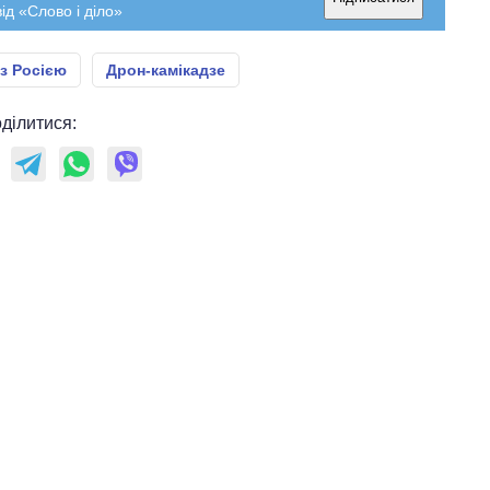
ід «Слово і діло»
 з Росією
Дрон-камікадзе
ділитися: