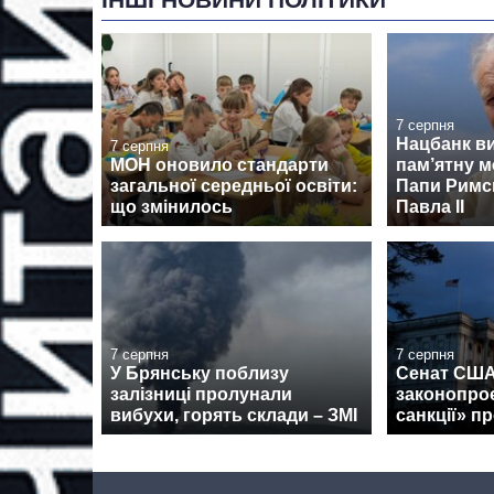
7 серпня
Нацбанк в
7 серпня
МОН оновило стандарти
пам’ятну м
загальної середньої освіти:
Папи Римсь
що змінилось
Павла II
7 серпня
7 серпня
У Брянську поблизу
Сенат США
залізниці пролунали
законопроє
вибухи, горять склади – ЗМІ
санкції» пр