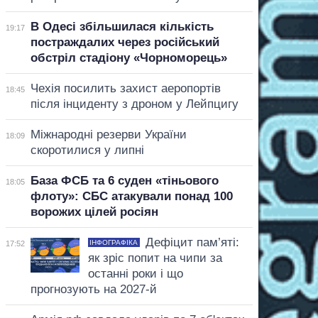
В Одесі збільшилася кількість
19:17
постраждалих через російський
обстріл стадіону «Чорноморець»
Чехія посилить захист аеропортів
18:45
після інциденту з дроном у Лейпцигу
Міжнародні резерви України
18:09
скоротилися у липні
База ФСБ та 6 суден «тіньового
18:05
флоту»: СБС атакували понад 100
ворожих цілей росіян
Дефіцит пам’яті:
ІНФОГРАФІКА
17:52
як зріс попит на чипи за
останні роки і що
прогнозують на 2027-й