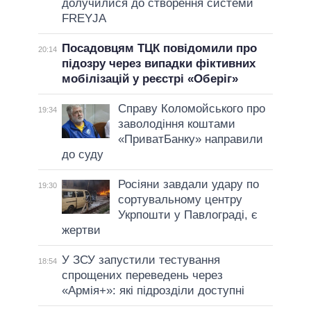
долучилися до створення системи
FREYJA
Посадовцям ТЦК повідомили про
20:14
підозру через випадки фіктивних
мобілізацій у реєстрі «Оберіг»
Справу Коломойського про
19:34
заволодіння коштами
«ПриватБанку» направили
до суду
Росіяни завдали удару по
19:30
сортувальному центру
Укрпошти у Павлограді, є
жертви
У ЗСУ запустили тестування
18:54
спрощених переведень через
«Армія+»: які підрозділи доступні