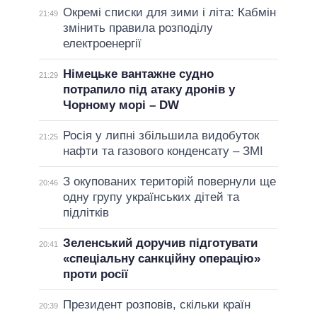
Окремі списки для зими і літа: Кабмін
21:49
змінить правила розподілу
електроенергії
Німецьке вантажне судно
21:29
потрапило під атаку дронів у
Чорному морі – DW
Росія у липні збільшила видобуток
21:25
нафти та газового конденсату – ЗМІ
З окупованих територій повернули ще
20:46
одну групу українських дітей та
підлітків
Зеленський доручив підготувати
20:41
«спеціальну санкційну операцію»
проти росії
Президент розповів, скільки країн
20:39