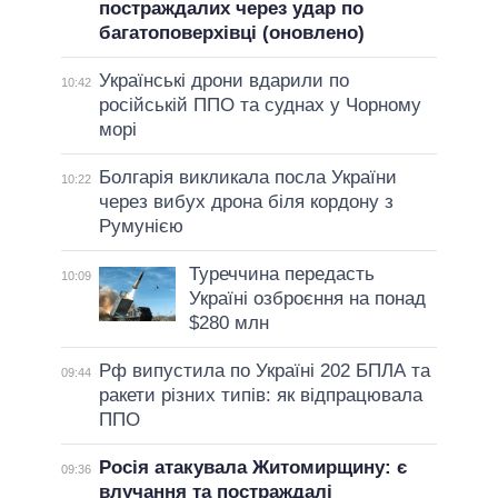
постраждалих через удар по
багатоповерхівці (оновлено)
Українські дрони вдарили по
10:42
російській ППО та суднах у Чорному
морі
Болгарія викликала посла України
10:22
через вибух дрона біля кордону з
Румунією
Туреччина передасть
10:09
Україні озброєння на понад
$280 млн
Рф випустила по Україні 202 БПЛА та
09:44
ракети різних типів: як відпрацювала
ППО
Росія атакувала Житомирщину: є
09:36
влучання та постраждалі