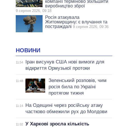
компанії терміново збільшити
виробництво зброї
9 серпня 2026, 09:18
Росія атакувала
Житомирщину: є влучання та
постраждалі
9 серпня 2026, 09:36
НОВИНИ
Іран висунув США нові вимоги для
11:54
відкриття Ормузької протоки
Зеленський розповів, чим
11:48
росія била по Україні
протягом тижня
На Одещині через російську атаку
11:14
частково обмежили рух до Молдови
У Харкові зросла кількість
11:02