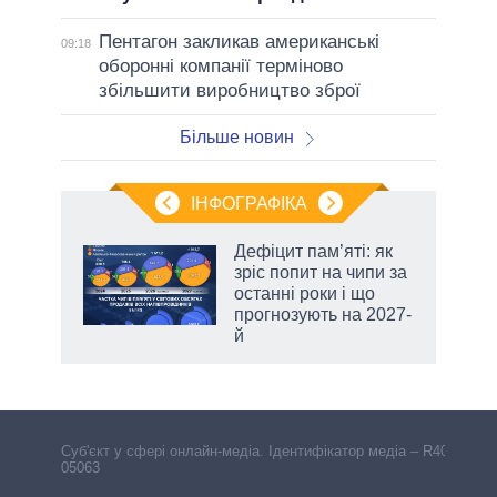
Пентагон закликав американські
09:18
оборонні компанії терміново
збільшити виробництво зброї
Більше новин
ІНФОГРАФІКА
жет
Дефіцит пам’яті: як
зріс попит на чипи за
ків
останні роки і що
прогнозують на 2027-
й
Cуб'єкт у сфері онлайн-медіа. Ідентифікатор медіа – R40-
05063