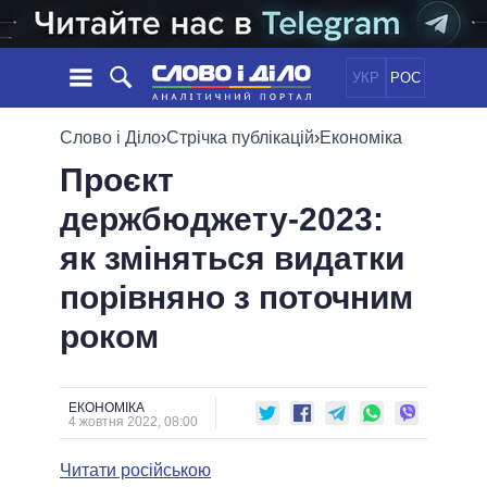
УКР
РОС
НОВИНИ
Слово і Діло
›
Стрічка публікацій
›
Економіка
Проєкт
ОБIЦЯНКИ
СТРІЧКА
ПОЛІТИКА
держбюджету-2023:
ПОДІЇ
ЕКОНОМІКА
ПОЛIТИКИ
як зміняться видатки
СТАТТІ
СУСПІЛЬСТВО
ІНФОГРАФІКА
ДУМКИ
СВІТ
УСІ ПОЛІТИКИ
порівняно з поточним
ОГЛЯДИ
ПРЕЗИДЕНТ І ОФІС
роком
ВІДЕО
ДАЙДЖЕСТИ
ВЕРХОВНА РАДА
ПІДТРИМАТИ
КАБІНЕТ МІНІСТРІВ
ГОЛОВИ ОБЛАДМІНІСТРАЦІЙ
ЕКОНОМІКА
ПОРІВНЯННЯ ПОЛІТИКІВ
4 жовтня 2022, 08:00
МЕРИ МІСТ
Читати російською
ВСІ ПЕРСОНИ