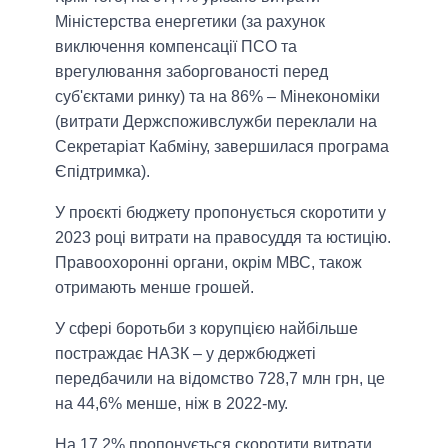
Міністерства енергетики (за рахунок
виключення компенсації ПСО та
врегулювання заборгованості перед
суб'єктами ринку) та на 86% – Мінекономіки
(витрати Держспоживслужби переклали на
Секретаріат Кабміну, завершилася програма
Єпідтримка).
У проєкті бюджету пропонується скоротити у
2023 році витрати на правосуддя та юстицію.
Правоохоронні органи, окрім МВС, також
отримають менше грошей.
У сфері боротьби з корупцією найбільше
постраждає НАЗК – у держбюджеті
передбачили на відомство 728,7 млн грн, це
на 44,6% менше, ніж в 2022-му.
На 17,2% пропонується скоротити витрати