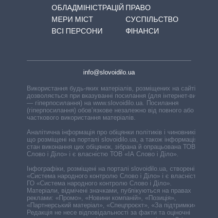
ОБЛАДМІНІСТРАЦІЙ
ПРАВО
МЕРИ МІСТ
СУСПІЛЬСТВО
ВСІ ПЕРСОНИ
ФІНАНСИ
info@slovoidilo.ua
Використання будь-яких матеріалів, розміщених на сайті,
дозволяється при вказуванні посилання (для інтернет-видань
— гіперпосилання) на www.slovoidilo.ua. Посилання
(гіперпосилання) обов’язкове незалежно від повного або
часткового використання матеріалів.
Аналітична інформація про обіцянки політиків і чиновників,
що розміщені на порталі slovoidilo.ua, а також інформація про
стан виконання цих обіцянок, зібрана й опрацьована ТОВ «ІА
Слово і Діло» і є власністю ТОВ «ІА Слово і Діло».
Інфографіки, розміщені на порталі slovoidilo.ua, створені ГО
«Система народного контролю Слово і Діло» і є власністю
ГО «Система народного контролю Слово і Діло».
Матеріали, відмічені значками, публікуються на правах
реклами: «Промо», «Новини компаній», «Позиція»,
«Партнерський матеріал», «Спецпроєкт», «За підтримки».
Редакція не несе відповідальності за факти та оціночні