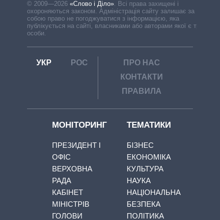
© 2009—2026
«Слово і Діло»
.
Всі права захищені і
охороняються законом. Адміністрація сайту залишає за
собою право не погоджуватися з інформацією, яка
публікується на сайті, власниками або авторами якої є треті
особи.
УКР
РОС
ПРО НАС
КОНТАКТИ
ПРАВИЛА
МОНІТОРИНГ
ТЕМАТИКИ
ПРЕЗИДЕНТ І
БІЗНЕС
ОФІС
ЕКОНОМІКА
ВЕРХОВНА
КУЛЬТУРА
РАДА
НАУКА
КАБІНЕТ
НАЦІОНАЛЬНА
МІНІСТРІВ
БЕЗПЕКА
ГОЛОВИ
ПОЛІТИКА