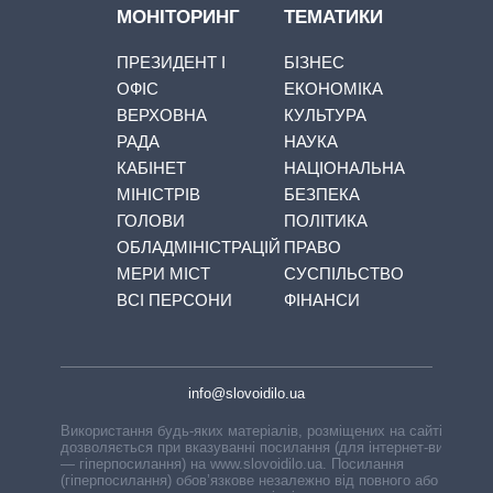
МОНІТОРИНГ
ТЕМАТИКИ
ПРЕЗИДЕНТ І
БІЗНЕС
ОФІС
ЕКОНОМІКА
ВЕРХОВНА
КУЛЬТУРА
РАДА
НАУКА
КАБІНЕТ
НАЦІОНАЛЬНА
МІНІСТРІВ
БЕЗПЕКА
ГОЛОВИ
ПОЛІТИКА
ОБЛАДМІНІСТРАЦІЙ
ПРАВО
МЕРИ МІСТ
СУСПІЛЬСТВО
ВСІ ПЕРСОНИ
ФІНАНСИ
info@slovoidilo.ua
Використання будь-яких матеріалів, розміщених на сайті,
дозволяється при вказуванні посилання (для інтернет-видань
— гіперпосилання) на www.slovoidilo.ua. Посилання
(гіперпосилання) обов’язкове незалежно від повного або