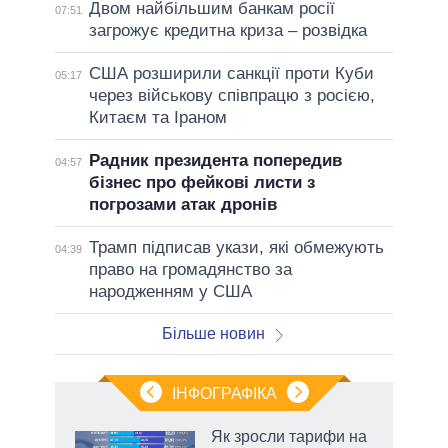
Двом найбільшим банкам росії
07:51
загрожує кредитна криза – розвідка
США розширили санкції проти Куби
05:17
через військову співпрацю з росією,
Китаєм та Іраном
Радник президента попередив
04:57
бізнес про фейкові листи з
погрозами атак дронів
Трамп підписав укази, які обмежують
04:39
право на громадянство за
народженням у США
Більше новин
ІНФОГРАФІКА
Як зросли тарифи на