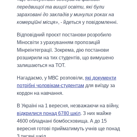
передвищої та вищої освіти, які були
зараховані до закладів у минулих роках на
комерційні місця»
, - йдеться у повідомленні.
Відповідний проєкт постанови розробило
Міносвіти з урахуванням пропозицій
Мінреінтеграції. Зокрема, дію постанови
розширили на тих студентів, що вимушено
залишаються на ТОТ.
Нагадаємо, у МВС розповіли,
які документи
потрібні чоловікам-студентам
для виїзду за
кордон на навчання.
В Україні на 1 вересня, незважаючи на війну,
відкрилися понад 6780 шкіл
. З них майже
4600 обладнані бомбосховища. А до 15
вересня готові прийматимуть учнів ще понад
3 тисячі шкіл.