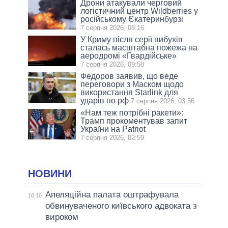
Дрони атакували черговий
логістичний центр Wildberries у
російському Єкатеринбурзі
7 серпня 2026, 08:16
У Криму після серії вибухів
сталась масштабна пожежа на
аеродромі «Гвардійське»
7 серпня 2026, 09:58
Федоров заявив, що веде
переговори з Маском щодо
використання Starlink для
ударів по рф
7 серпня 2026, 03:56
«Нам теж потрібні ракети»:
Трамп прокоментував запит
України на Patriot
7 серпня 2026, 02:59
НОВИНИ
Апеляційна палата оштрафувала
10:10
обвинуваченого київського адвоката з
вироком