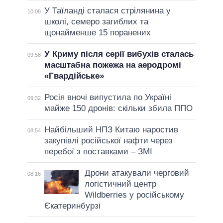
У Таїланді сталася стрілянина у
10:08
школі, семеро загиблих та
щонайменше 15 поранених
У Криму після серії вибухів сталась
09:58
масштабна пожежа на аеродромі
«Гвардійське»
Росія вночі випустила по Україні
09:32
майже 150 дронів: скільки збила ППО
Найбільший НПЗ Китаю наростив
08:54
закупівлі російської нафти через
перебої з поставками – ЗМІ
Дрони атакували черговий
08:16
логістичний центр
Wildberries у російському
Єкатеринбурзі