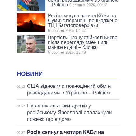
– Politico
6 серпня 2026, 09:12
Росія скинула чотири КАБи на
Суми: є поранені, пошкоджено
ТЦ і багатоповерхівки
6 серпня 2026, 04:37
Вартість Плану стійкості Києва
після перегляду зменшили
майже вдвічі – Кличко
5 серпня 2026, 19:49
НОВИНИ
США відновили повноцінний обмін
09:12
розвідданими з Україною – Politico
Після нічної атаки дронів у
04:57
російському Ярославлі спалахнули
пожежі: що відомо
Росія скинула чотири КАБи на
04:37