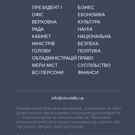
ПРЕЗИДЕНТ І
БІЗНЕС
ОФІС
ЕКОНОМІКА
ВЕРХОВНА
КУЛЬТУРА
РАДА
НАУКА
КАБІНЕТ
НАЦІОНАЛЬНА
МІНІСТРІВ
БЕЗПЕКА
ГОЛОВИ
ПОЛІТИКА
ОБЛАДМІНІСТРАЦІЙ
ПРАВО
МЕРИ МІСТ
СУСПІЛЬСТВО
ВСІ ПЕРСОНИ
ФІНАНСИ
info@slovoidilo.ua
Використання будь-яких матеріалів, розміщених на сайті,
дозволяється при вказуванні посилання (для інтернет-видань
— гіперпосилання) на www.slovoidilo.ua. Посилання
(гіперпосилання) обов’язкове незалежно від повного або
часткового використання матеріалів.