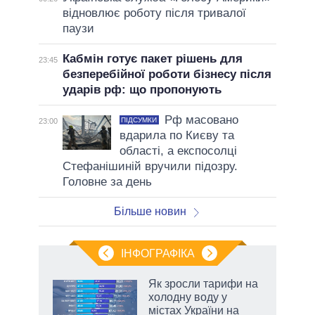
відновлює роботу після тривалої
паузи
Кабмін готує пакет рішень для
23:45
безперебійної роботи бізнесу після
ударів рф: що пропонують
Рф масовано
ПІДСУМКИ
23:00
вдарила по Києву та
області, а експосолці
Стефанішиній вручили підозру.
Головне за день
Більше новин
ІНФОГРАФІКА
ільки
Як зросли тарифи на
нків
холодну воду у
 за
містах України на