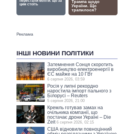
ІНШІ НОВИНИ ПОЛІТИКИ
Затемнення Сонця скоротить
виробництво електроенергії в
ЄС майже на 10 ГВт
6 серпня 2026, 03:59
Росія у липні рекордно
наростила імпорт пального з
Білорусі – Reuters
5 серпня 2026, 21:00
Кремль готував замах на
очільника компанії, що
постачає дрони Україні – Die
Zeit
6 серпня 2026, 02:15
США відновили повноцінний
обмін розвідданими з Україною