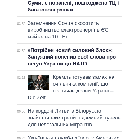
Суми: є поранені, пошкоджено ТЦ і
багатоповерхівки
Затемнення Сонця скоротить
03:59
виробництво електроенергії в ЄС
майже на 10 ГВт
«Потрібен новий силовий блок»:
02:59
Залужний пояснив свої слова про
вступ України до НАТО
Кремль готував замах на
02:15
очільника компанії, що
постачає дрони Україні –
Die Zeit
На кордоні Литви з Білоруссю
00:58
знайшли вже третій підземний тунель
для нелегальних мігрантів
Українська служба «Голосу Америки»
00:26