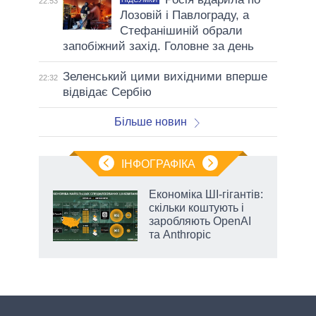
22:53
Лозовій і Павлограду, а
Стефанішиній обрали
запобіжний захід. Головне за день
Зеленський цими вихідними вперше
22:32
відвідає Сербію
Більше новин
ІНФОГРАФІКА
и на
Економіка ШІ-гігантів:
скільки коштують і
а
заробляють OpenAI
та Anthropic