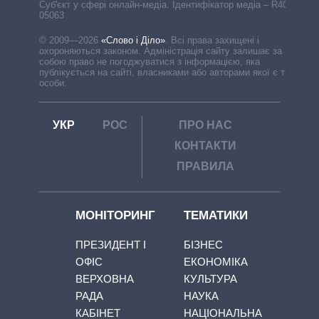
Cуб'єкт у сфері онлайн-медіа. Ідентифікатор медіа – R40-
05063
© 2009—2026
«Слово і Діло»
.
Всі права захищені і
охороняються законом. Адміністрація сайту залишає за
собою право не погоджуватися з інформацією, яка
публікується на сайті, власниками або авторами якої є треті
особи.
УКР
РОС
ПРО НАС
КОНТАКТИ
ПРАВИЛА
МОНІТОРИНГ
ТЕМАТИКИ
ПРЕЗИДЕНТ І
БІЗНЕС
ОФІС
ЕКОНОМІКА
ВЕРХОВНА
КУЛЬТУРА
РАДА
НАУКА
КАБІНЕТ
НАЦІОНАЛЬНА