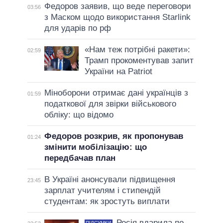
Федоров заявив, що веде переговори
03:56
з Маском щодо використання Starlink
для ударів по рф
«Нам теж потрібні ракети»:
02:59
Трамп прокоментував запит
України на Patriot
Міноборони отримає дані українців з
01:59
податкової для звірки військового
обліку: що відомо
Федоров розкрив, як пропонував
01:24
змінити мобілізацію: що
передбачав план
В Україні анонсували підвищення
23:45
зарплат учителям і стипендій
студентам: як зростуть виплати
Росія вдарила по
ПІДСУМКИ