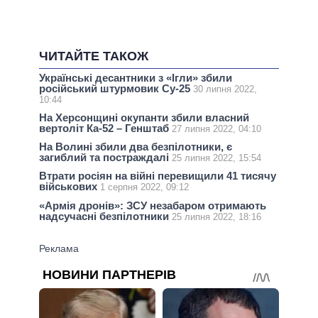
ЧИТАЙТЕ ТАКОЖ
Українські десантники з «Ігли» збили
російський штурмовик Су-25
30 липня 2022,
10:44
На Херсонщині окупанти збили власний
вертоліт Ка-52 – Генштаб
27 липня 2022, 04:10
На Волині збили два безпілотники, є
загиблий та постраждалі
25 липня 2022, 15:54
Втрати росіян на війні перевищили 41 тисячу
військових
1 серпня 2022, 09:12
«Армія дронів»: ЗСУ незабаром отримають
надсучасні безпілотники
25 липня 2022, 18:16