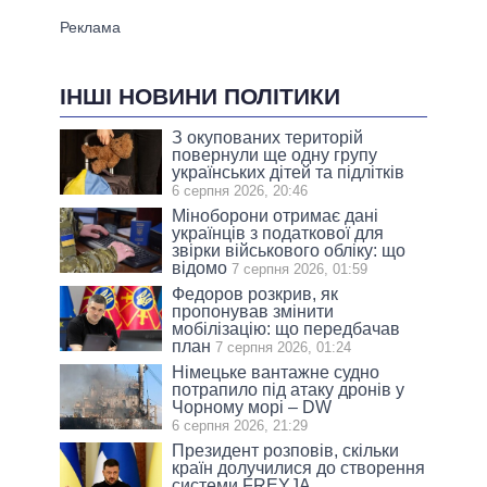
ІНШІ НОВИНИ ПОЛІТИКИ
З окупованих територій
повернули ще одну групу
українських дітей та підлітків
6 серпня 2026, 20:46
Міноборони отримає дані
українців з податкової для
звірки військового обліку: що
відомо
7 серпня 2026, 01:59
Федоров розкрив, як
пропонував змінити
мобілізацію: що передбачав
план
7 серпня 2026, 01:24
Німецьке вантажне судно
потрапило під атаку дронів у
Чорному морі – DW
6 серпня 2026, 21:29
Президент розповів, скільки
країн долучилися до створення
системи FREYJA