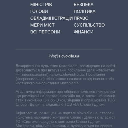
МІНІСТРІВ
БЕЗПЕКА
ГОЛОВИ
ПОЛІТИКА
ОБЛАДМІНІСТРАЦІЙ
ПРАВО
МЕРИ МІСТ
СУСПІЛЬСТВО
ВСІ ПЕРСОНИ
ФІНАНСИ
info@slovoidilo.ua
Використання будь-яких матеріалів, розміщених на сайті,
дозволяється при вказуванні посилання (для інтернет-видань
— гіперпосилання) на www.slovoidilo.ua. Посилання
(гіперпосилання) обов’язкове незалежно від повного або
часткового використання матеріалів.
Аналітична інформація про обіцянки політиків і чиновників,
що розміщені на порталі slovoidilo.ua, а також інформація про
стан виконання цих обіцянок, зібрана й опрацьована ТОВ «ІА
Слово і Діло» і є власністю ТОВ «ІА Слово і Діло».
Інфографіки, розміщені на порталі slovoidilo.ua, створені ГО
«Система народного контролю Слово і Діло» і є власністю
ГО «Система народного контролю Слово і Діло».
Матеріали, відмічені значками, публікуються на правах