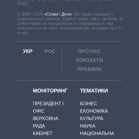
05063
© 2009—2026
«Слово і Діло»
.
Всі права захищені і
охороняються законом. Адміністрація сайту залишає за
собою право не погоджуватися з інформацією, яка
публікується на сайті, власниками або авторами якої є треті
особи.
УКР
РОС
ПРО НАС
КОНТАКТИ
ПРАВИЛА
МОНІТОРИНГ
ТЕМАТИКИ
ПРЕЗИДЕНТ І
БІЗНЕС
ОФІС
ЕКОНОМІКА
ВЕРХОВНА
КУЛЬТУРА
РАДА
НАУКА
КАБІНЕТ
НАЦІОНАЛЬНА