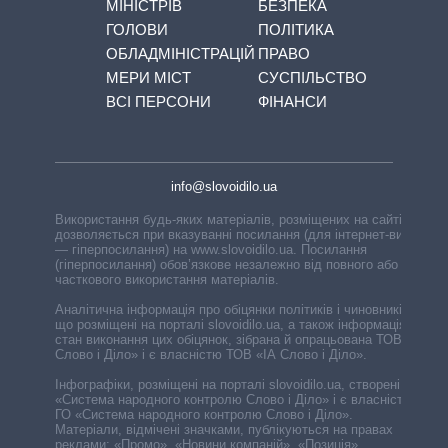
МІНІСТРІВ
БЕЗПЕКА
ГОЛОВИ
ПОЛІТИКА
ОБЛАДМІНІСТРАЦІЙ
ПРАВО
МЕРИ МІСТ
СУСПІЛЬСТВО
ВСІ ПЕРСОНИ
ФІНАНСИ
info@slovoidilo.ua
Використання будь-яких матеріалів, розміщених на сайті,
дозволяється при вказуванні посилання (для інтернет-видань
— гіперпосилання) на www.slovoidilo.ua. Посилання
(гіперпосилання) обов’язкове незалежно від повного або
часткового використання матеріалів.
Аналітична інформація про обіцянки політиків і чиновників,
що розміщені на порталі slovoidilo.ua, а також інформація про
стан виконання цих обіцянок, зібрана й опрацьована ТОВ «ІА
Слово і Діло» і є власністю ТОВ «ІА Слово і Діло».
Інфографіки, розміщені на порталі slovoidilo.ua, створені ГО
«Система народного контролю Слово і Діло» і є власністю
ГО «Система народного контролю Слово і Діло».
Матеріали, відмічені значками, публікуються на правах
реклами: «Промо», «Новини компаній», «Позиція»,