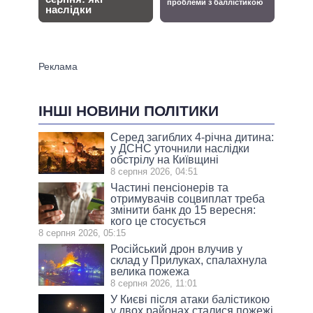
ІНШІ НОВИНИ ПОЛІТИКИ
Серед загиблих 4-річна дитина:
у ДСНС уточнили наслідки
обстрілу на Київщині
8 серпня 2026, 04:51
Частині пенсіонерів та
отримувачів соцвиплат треба
змінити банк до 15 вересня:
кого це стосується
8 серпня 2026, 05:15
Російський дрон влучив у
склад у Прилуках, спалахнула
велика пожежа
8 серпня 2026, 11:01
У Києві після атаки балістикою
у двох районах сталися пожежі