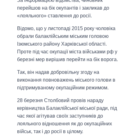
За інформацією відомства, чиновник
перейшов на бік окупантів і закликав до
«лояльного» ставлення до росії.
Відомо, що у листопаді 2015 року чоловіка
обрали балаклійським міським головою
Ізюмського району Харківської області.
Проте під час окупації міста військами рф у
березні мер вирішив перейти на бік ворога.
Так, він надав добровільну згоду на
виконання повноважень міського голови в
підтримуваному окупаційним режимом.
28 березня Столбовий провів нараду
керівництва Балаклійської міської ради, під
час якої агітував своїх заступників до
лояльного відношення як до окупаційних
військ, так і до росії в цілому.