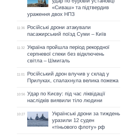
удар по буровій установці
«Сиваш» та підтвердив
ураження двох НПЗ
Російські дрони атакували
11:36
пасажирський поїзд Суми – Київ
Україна пройшла період рекордної
11:32
серпневої спеки без відключень
світла – Шмигаль
Російський дрон влучив у склад у
11:01
Прилуках, спалахнула велика пожежа
Удар по Києву: під час ліквідації
10:56
наслідків виявили тіло людини
Українські дрони за тиждень
10:27
уразили 12 суден
«тіньового флоту» рф