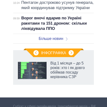
Пентагон достроково усунув генерала,
10:24
який координував підтримку України
Ворог вночі вдарив по Україні
09:59
ракетами та 151 дроном: скільки
ліквідувала ППО
Більше новин
ІНФОГРАФІКА
 як
Від 1 місяця – до 5
и за
років: хто і як довго
обіймав посаду
2027-
керівника СЗР
аспі
Cуб'єкт у сфері онлайн-медіа. Ідентифікатор медіа – R40-