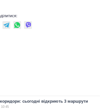
ділитися:
 коридори: сьогодні відкриють 3 маршрути
 10:45