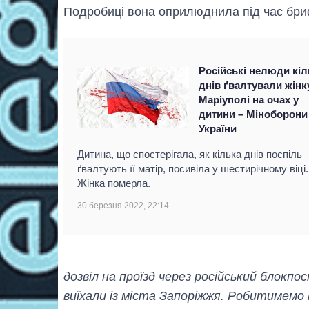
Подробиці вона оприлюднила під час бриф
Російські нелюди кіл
днів ґвалтували жінк
Маріуполі на очах у
дитини – Міноборони
України
Дитина, що спостерігала, як кілька днів поспіль
ґвалтують її матір, посивіла у шестирічному віці.
Жінка померла.
30 березня 2022, 22:14
дозвіл на проїзд через російський блокпо
виїхали із міста Запоріжжя. Робитимемо 