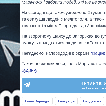
Маріуполя і забрали людей, які ще не зм
На сьогодні ще також узгоджено 2 гуманіт
та евакуації людей з Мелітополя, а тако
транспорті з міста Енергодар до Запоріжж
На зворотному шляху до Запоріжжя до гум
зможуть приєднатися люди на своїх авто.
Нагадаємо, напередодні в Україні
працюва
Також повідомлялося, що в Маріуполі арм
будинку
.
ЧИТАЙТЕ 
найважливіше в
Ірина Верещук
Евакуація
Бердянськ