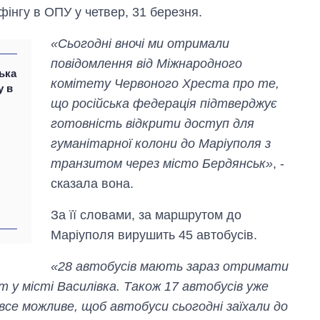
інгу в ОПУ у четвер, 31 березня.
«Сьогодні вночі ми отримали
повідомлення від Міжнародного
ька
комітету Червоного Хреста про те,
у в
що російська федерація підтверджує
готовність відкрити доступ для
гуманітарної колони до Маріуполя з
транзитом через місто Бердянськ»
, -
Як за 10 років
змінилася кількість
сказала вона.
вступників на
бакалаврат,
За її словами, за маршрутом до
магістратуру та
аспірантуру
Маріуполя вирушить 45 автобусів.
«28 автобусів мають зараз отримати
ст у місті Василівка. Також 17 автобусів уже
все можливе, щоб автобуси сьогодні заїхали до