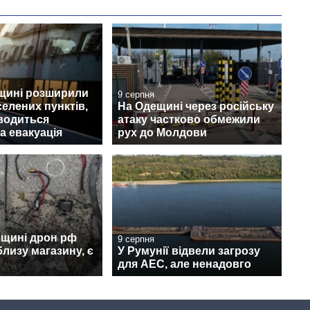
щині розширили
9 серпня
селених пунктів,
На Одещині через російську
водиться
атаку частково обмежили
а евакуація
рух до Молдови
вщині дрон рф
9 серпня
лизу магазину, є
У Румунії відвели загрозу
для АЕС, але ненадовго