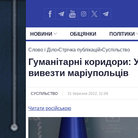
НОВИНИ
ОБIЦЯНКИ
ПОЛIТИКИ
УСІ ПОЛІТИКИ
ПРЕЗИДЕНТ І ОФ
Слово і Діло
›
Стрічка публікацій
›
Суспільство
Гуманітарні коридори: 
вивезти маріупольців
СУСПІЛЬСТВО
31 березня 2022, 11:09
Читати російською