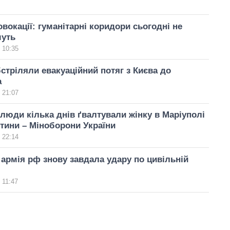
вокації: гуманітарні коридори сьогодні не
муть
 10:35
стріляли евакуаційний потяг з Києва до
а
 21:07
елюди кілька днів ґвалтували жінку в Маріуполі
итини – Міноборони України
 22:14
 армія рф знову завдала удару по цивільній
 11:47