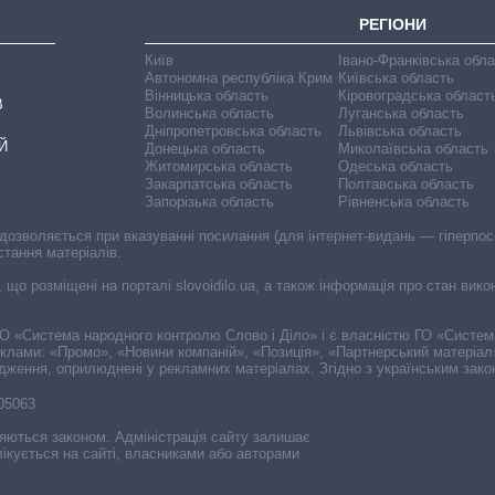
РЕГІОНИ
Київ
Івано-Франківська обл
Автономна республіка Крим
Київська область
Вінницька область
Кіровоградська област
В
Волинська область
Луганська область
Дніпропетровська область
Львівська область
Й
Донецька область
Миколаївська область
Житомирська область
Одеська область
Закарпатська область
Полтавська область
Запорізька область
Рівненська область
 дозволяється при вказуванні посилання (для інтернет-видань — гіперпоси
стання матеріалів.
, що розміщені на порталі slovoidilo.ua, а також інформація про стан вик
і ГО «Система народного контролю Слово і Діло» і є власністю ГО «Систе
еклами: «Промо», «Новини компаній», «Позиція», «Партнерський матеріал
судження, оприлюднені у рекламних матеріалах. Згідно з українським зак
-05063
няються законом. Адміністрація сайту залишає
ікується на сайті, власниками або авторами