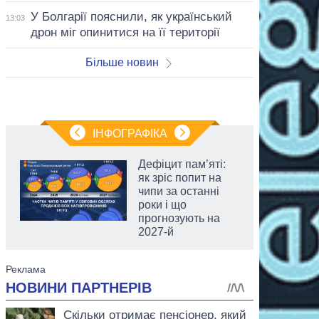
У Болгарії пояснили, як український
13:03
дрон міг опинитися на її території
Більше новин
ІНФОГРАФІКА
Дефіцит пам’яті:
як зріс попит на
чипи за останні
роки і що
прогнозують на
2027-й