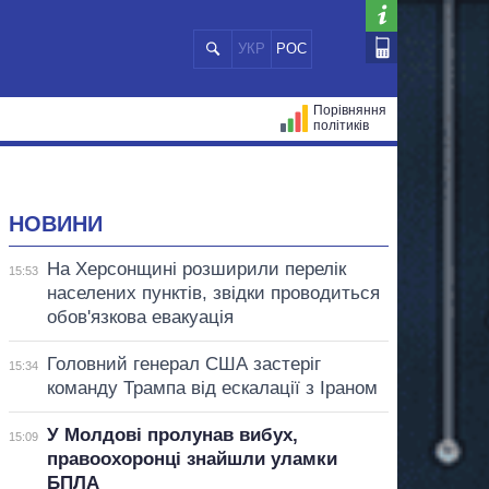
УКР
РОС
Порівняння
політиків
ЦІЙ
МЕРИ МІСТ
ВСІ ПЕРСОНИ
НОВИНИ
На Херсонщині розширили перелік
15:53
населених пунктів, звідки проводиться
обов'язкова евакуація
Головний генерал США застеріг
15:34
команду Трампа від ескалації з Іраном
У Молдові пролунав вибух,
15:09
правоохоронці знайшли уламки
БПЛА