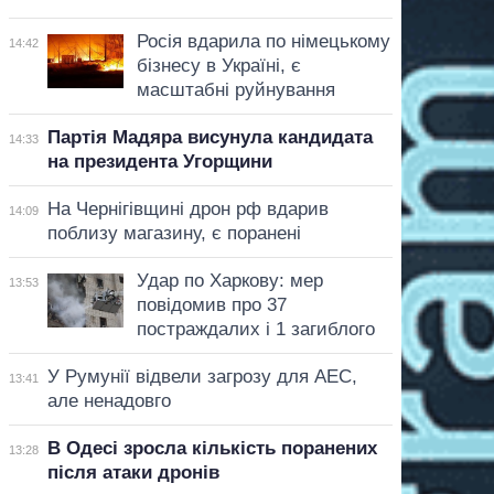
Росія вдарила по німецькому
14:42
бізнесу в Україні, є
масштабні руйнування
Партія Мадяра висунула кандидата
14:33
на президента Угорщини
На Чернігівщині дрон рф вдарив
14:09
поблизу магазину, є поранені
Удар по Харкову: мер
13:53
повідомив про 37
постраждалих і 1 загиблого
У Румунії відвели загрозу для АЕС,
13:41
але ненадовго
В Одесі зросла кількість поранених
13:28
після атаки дронів