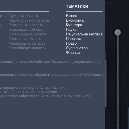
ТЕМАТИКИ
асть
Сумська область
Бізнес
Тернопільська область
Економіка
ь
Харківська область
Культура
Херсонська область
Наука
Хмельницька область
Національна безпека
Черкаська область
Політика
Чернівецька область
Право
Чернігівська область
Суспільство
Фінанси
лання) на www.slovoidilo.ua. Посилання (гіперпосилання)
онання цих обіцянок, зібрана й опрацьована ТОВ «ІА Слово і
ма народного контролю Слово і Діло».
», «Спецпроєкт», «За підтримки».
онодавством відповідальність за зміст реклами несе