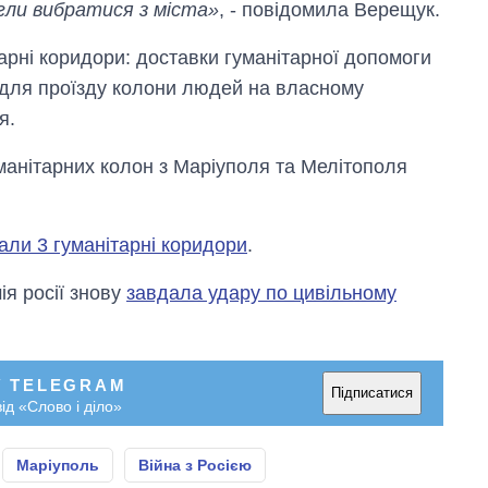
огли вибратися з міста»
, - повідомила Верещук.
арні коридори: доставки гуманітарної допомоги
ж для проїзду колони людей на власному
я.
анітарних колон з Маріуполя та Мелітополя
ли 3 гуманітарні коридори
.
ія росії знову
завдала удару по цивільному
У TELEGRAM
Підписатися
ід «Слово і діло»
Маріуполь
Війна з Росією