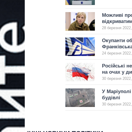
Можливі про
відкривати
28 березня 2022,
Окупанти об
Франківськ
24 березня 2022,
Російські н
на очах у д
30 березня 2022,
У Маріуполі
будівлі
30 березня 2022,