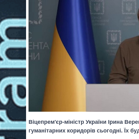
Віцепрем'єр-міністр України Ірина Вер
гуманітарних коридорів сьогодні. Їх бу