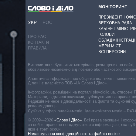
МОНІТОРИНГ
ПРЕЗИДЕНТ І ОФІС
УКР
РОС
ВЕРХОВНА РАДА
КАБІНЕТ МІНІСТРІ
ГОЛОВИ
ПРО НАС
ОБЛАДМІНІСТРАЦІ
КОНТАКТИ
МЕРИ МІСТ
ПРАВИЛА
ВСІ ПЕРСОНИ
Використання будь-яких матеріалів, розміщених на сайті,
обов’язкове незалежно від повного або часткового викори
Аналітична інформація про обіцянки політиків і чиновників
Діло» і є власністю ТОВ «ІА Слово і Діло».
Інфографіки, розміщені на порталі slovoidilo.ua, створен
Матеріали, відмічені значками, публікуються на правах р
Редакція не несе відповідальності за факти та оціночні 
рекламодавець.
Cуб'єкт у сфері онлайн-медіа. Ідентифікатор медіа – R40
© 2009—2026
«Слово і Діло»
.
Всі права захищені і охоро
за собою право не погоджуватися з інформацією, яка публ
якої є треті особи.
Налаштування конфіденційності та файлів cookie