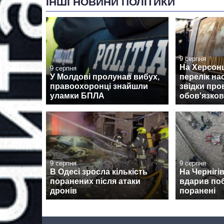
ІНШІ НОВИНИ ПОЛІТИКИ
9 серпня
На Херсон
9 серпня
У Молдові пролунав вибух,
перелік на
правоохоронці знайшли
звідки про
уламки БПЛА
обов'язков
9 серпня
9 серпня
В Одесі зросла кількість
На Чернігі
поранених після атаки
вдарив поб
дронів
поранені