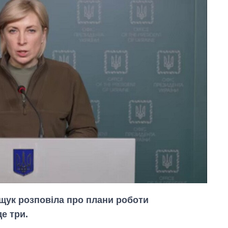
ещук розповіла про плани роботи
де три.