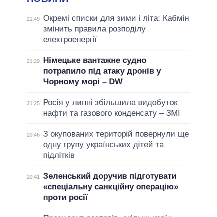
Окремі списки для зими і літа: Кабмін
21:49
змінить правила розподілу
електроенергії
Німецьке вантажне судно
21:29
потрапило під атаку дронів у
Чорному морі – DW
Росія у липні збільшила видобуток
21:25
нафти та газового конденсату – ЗМІ
З окупованих територій повернули ще
20:46
одну групу українських дітей та
підлітків
Зеленський доручив підготувати
20:41
«спеціальну санкційну операцію»
проти росії