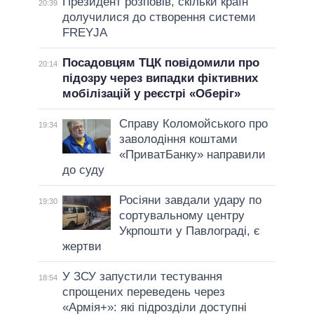
Президент розповів, скільки країн
20:39
долучилися до створення системи
FREYJA
Посадовцям ТЦК повідомили про
20:14
підозру через випадки фіктивних
мобілізацій у реєстрі «Оберіг»
Справу Коломойського про
19:34
заволодіння коштами
«ПриватБанку» направили
до суду
Росіяни завдали удару по
19:30
сортувальному центру
Укрпошти у Павлограді, є
жертви
У ЗСУ запустили тестування
18:54
спрощених переведень через
«Армія+»: які підрозділи доступні