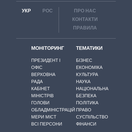
УКР
РОС
ПРО НАС
КОНТАКТИ
ПРАВИЛА
МОНІТОРИНГ
ТЕМАТИКИ
ПРЕЗИДЕНТ І
БІЗНЕС
ОФІС
ЕКОНОМІКА
ВЕРХОВНА
КУЛЬТУРА
РАДА
НАУКА
КАБІНЕТ
НАЦІОНАЛЬНА
МІНІСТРІВ
БЕЗПЕКА
ГОЛОВИ
ПОЛІТИКА
ОБЛАДМІНІСТРАЦІЙ
ПРАВО
МЕРИ МІСТ
СУСПІЛЬСТВО
ВСІ ПЕРСОНИ
ФІНАНСИ