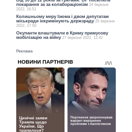
покарання за за колабораціонізм
24 березня
2022, 16:51
Колишньому меру Ізюма і двом депутатам
міськради інкримінують держзраду
25 березня
2022, 17:50
Окупанти влаштували в Криму примусову
мобілізацію на війну
27 березня 2022, 12:42