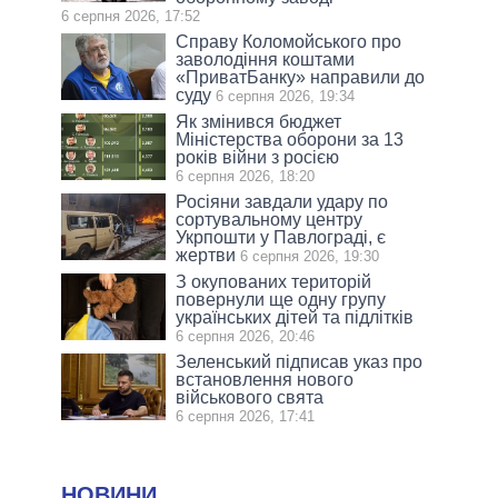
6 серпня 2026, 17:52
Справу Коломойського про
заволодіння коштами
«ПриватБанку» направили до
суду
6 серпня 2026, 19:34
Як змінився бюджет
Міністерства оборони за 13
років війни з росією
6 серпня 2026, 18:20
Росіяни завдали удару по
сортувальному центру
Укрпошти у Павлограді, є
жертви
6 серпня 2026, 19:30
З окупованих територій
повернули ще одну групу
українських дітей та підлітків
6 серпня 2026, 20:46
Зеленський підписав указ про
встановлення нового
військового свята
6 серпня 2026, 17:41
НОВИНИ