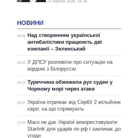
8 серпня 2026, 16:36
НОВИНИ
Над створенням української
19:03
антибалістики працюють дві
компанії – Зеленський
У ДПСУ розповіли про ситуацію на
18:23
кордоні з Білоруссю
Туреччина обмежила рух суден у
18:12
Чорному морі через атаки
Україна отримає від Сербії 2 мільйони
18:01
євро: на що спрямують
Маск не дає Україні використовувати
17:34
Starlink для ударів по рф і закликає до
угоди