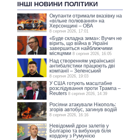
ІНШІ НОВИНИ ПОЛІТИКИ
Окупанти отримали вказівку на
«вільне полювання» на
Херсонщині – ОВА
8 серпня 2026, 17:01
«Буде складна зима»: Вучич не
вірить, що війна в Україні
завершиться найближчими
місяцями
8 серпня 2026, 16:05
Над створенням української
антибалістики працюють дві
компанії – Зеленський
8 серпня 2026, 19:03
У США готують масштабне
розслідування проти Трампа –
Reuters
8 серпня 2026, 14:39
Росіяни атакували Нікополь:
згорів автобус, загинув водій
8 серпня 2026, 16:16
Невідомий дрон залетів у
Болгарію та вибухнув біля
кордону з Румунією