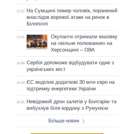
На Сумщині помер чоловік, поранений
17:27
внаслідок ворожої атаки на ринок в
Білопіллі
Окупанти отримали вказівку
17:01
на «вільне полювання» на
Херсонщині – ОВА
Сербія допоможе відбудувати одне з
16:48
українських міст
ЄС виділив додаткові 30 млн євро на
16:42
підтримку енергетики України
Невідомий дрон залетів у Болгарію та
16:36
вибухнув біля кордону з Румунією
Більше новин