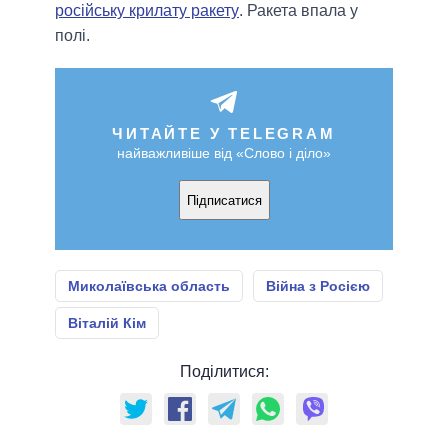
російську крилату ракету
. Ракета впала у
полі.
ЧИТАЙТЕ У TELEGRAM
найважливіше від «Слово і діло»
Підписатися
Миколаївська область
Війна з Росією
Віталій Кім
Поділитися: