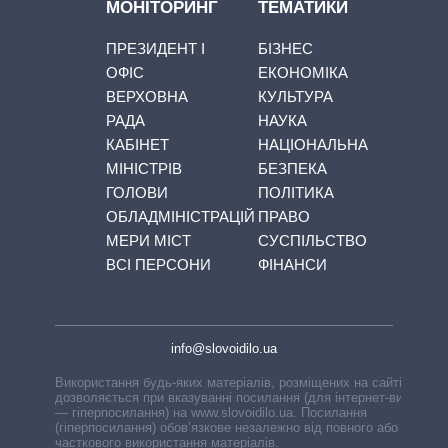
МОНІТОРИНГ
ТЕМАТИКИ
ПРЕЗИДЕНТ І
БІЗНЕС
ОФІС
ЕКОНОМІКА
ВЕРХОВНА
КУЛЬТУРА
РАДА
НАУКА
КАБІНЕТ
НАЦІОНАЛЬНА
МІНІСТРІВ
БЕЗПЕКА
ГОЛОВИ
ПОЛІТИКА
ОБЛАДМІНІСТРАЦІЙ
ПРАВО
МЕРИ МІСТ
СУСПІЛЬСТВО
ВСІ ПЕРСОНИ
ФІНАНСИ
info@slovoidilo.ua
Використання будь-яких матеріалів, розміщених на сайті,
дозволяється при вказуванні посилання (для інтернет-видань
— гіперпосилання) на www.slovoidilo.ua. Посилання
(гіперпосилання) обов’язкове незалежно від повного або
часткового використання матеріалів.