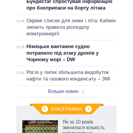
Бундестаг спростував інформацію
про боєприпаси на борту літака
Окремі списки для зими і літа: Кабмін
21:49
змінить правила розподілу
електроенергії
Німецьке вантажне судно
21:29
потрапило під атаку дронів у
Чорному морі – DW
Росія у липні збільшила видобуток
21:25
нафти та газового конденсату – ЗМІ
Більше новин
ІНФОГРАФІКА
жет
Як за 10 років
змінилася кількість