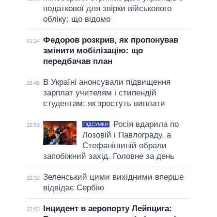
податкової для звірки військового
обліку: що відомо
Федоров розкрив, як пропонував
01:24
змінити мобілізацію: що
передбачав план
В Україні анонсували підвищення
23:45
зарплат учителям і стипендій
студентам: як зростуть виплати
Росія вдарила по
ПІДСУМКИ
22:53
Лозовій і Павлограду, а
Стефанішиній обрали
запобіжний захід. Головне за день
Зеленський цими вихідними вперше
22:32
відвідає Сербію
Інцидент в аеропорту Лейпцига:
22:03