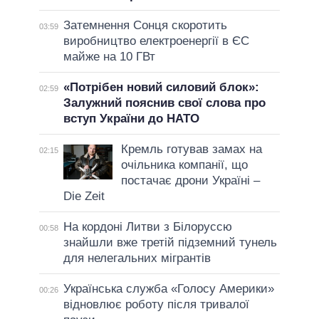
Затемнення Сонця скоротить
03:59
виробництво електроенергії в ЄС
майже на 10 ГВт
«Потрібен новий силовий блок»:
02:59
Залужний пояснив свої слова про
вступ України до НАТО
Кремль готував замах на
02:15
очільника компанії, що
постачає дрони Україні –
Die Zeit
На кордоні Литви з Білоруссю
00:58
знайшли вже третій підземний тунель
для нелегальних мігрантів
Українська служба «Голосу Америки»
00:26
відновлює роботу після тривалої