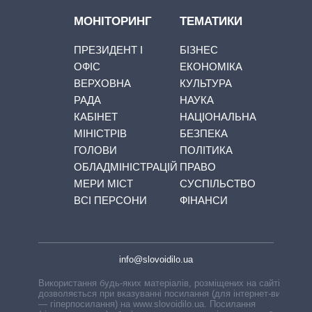
МОНІТОРИНГ
ТЕМАТИКИ
ПРЕЗИДЕНТ І
БІЗНЕС
ОФІС
ЕКОНОМІКА
ВЕРХОВНА
КУЛЬТУРА
РАДА
НАУКА
КАБІНЕТ
НАЦІОНАЛЬНА
МІНІСТРІВ
БЕЗПЕКА
ГОЛОВИ
ПОЛІТИКА
ОБЛАДМІНІСТРАЦІЙ
ПРАВО
МЕРИ МІСТ
СУСПІЛЬСТВО
ВСІ ПЕРСОНИ
ФІНАНСИ
info@slovoidilo.ua
Використання будь-яких матеріалів, розміщених на сайті,
дозволяється при вказуванні посилання (для інтернет-видань
— гіперпосилання) на www.slovoidilo.ua. Посилання