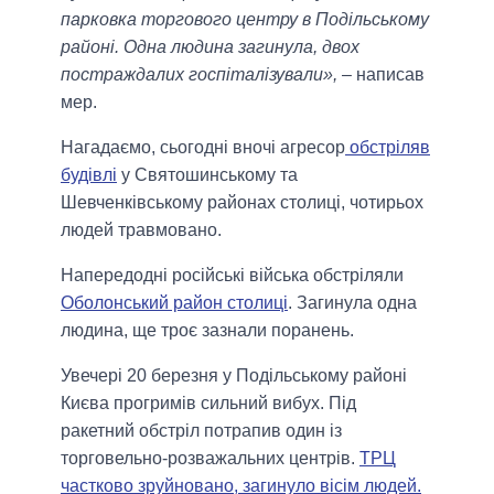
парковка торгового центру в Подільському
районі. Одна людина загинула, двох
постраждалих госпіталізували»,
– написав
мер.
Нагадаємо, сьогодні вночі агресор
обстріляв
будівлі
у Святошинському та
Шевченківському районах столиці, чотирьох
людей травмовано.
Напередодні російські війська обстріляли
Оболонський район столиці
. Загинула одна
людина, ще троє зазнали поранень.
Увечері 20 березня у Подільському районі
Києва прогримів сильний вибух. Під
ракетний обстріл потрапив один із
торговельно-розважальних центрів.
ТРЦ
частково зруйновано, загинуло вісім людей.