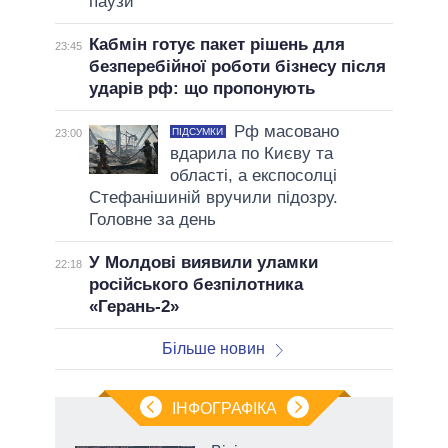
паузи
Кабмін готує пакет рішень для
23:45
безперебійної роботи бізнесу після
ударів рф: що пропонують
Рф масовано
ПІДСУМКИ
23:00
вдарила по Києву та
області, а експосолці
Стефанішиній вручили підозру.
Головне за день
У Молдові виявили уламки
22:18
російського безпілотника
«Герань-2»
Більше новин
ІНФОГРАФІКА