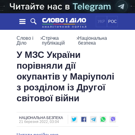
УКР
РОС
НОВИНИ
Слово і
›
Стрічка
›
Національна
Діло
публікацій
безпека
ОБIЦЯНКИ
СТРІЧКА
ПОЛІТИКА
У МЗС України
ПОДІЇ
ЕКОНОМІКА
порівняли дії
ПОЛIТИКИ
СТАТТІ
СУСПІЛЬСТВО
окупантів у Маріуполі
ІНФОГРАФІКА
ДУМКИ
СВІТ
УСІ ПОЛІТИКИ
з розділом із Другої
ОГЛЯДИ
ПРЕЗИДЕНТ І ОФІС
ВІДЕО
світової війни
ДАЙДЖЕСТИ
ВЕРХОВНА РАДА
ПІДТРИМАТИ
КАБІНЕТ МІНІСТРІВ
ГОЛОВИ ОБЛАДМІНІСТРАЦІЙ
ПОРІВНЯННЯ ПОЛІТИКІВ
НАЦІОНАЛЬНА БЕЗПЕКА
МЕРИ МІСТ
21 березня 2022, 03:04
ВСІ ПЕРСОНИ