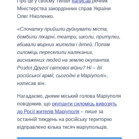
Про це у своєму Twitter
написав
речник
Міністерства закордонних справ України
Олег Ніколенко.
«Спочатку прийшли руйнувати міста,
бомбили лікарні, театри, школи, притулки,
вбивали мирних жителів і дітей. Потім
силоміць переселили наляканих,
виснажених людей на землю окупантів.
Розділ Другої світової війни? Ні – дії
російської армії, сьогодні в Маріуполі»
,
написав він.
Нагадаємо, днями міський голова Маріуполя
повідомив, що
окупанти силоміць вивозять
до Росії жителів Маріуполя
– лише за
останній тиждень на російську територію
відправлено кілька тисяч маріупольців.