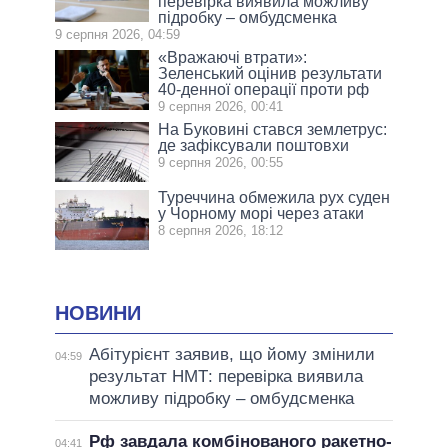
перевірка виявила можливу
підробку – омбудсменка
9 серпня 2026, 04:59
«Вражаючі втрати»:
Зеленський оцінив результати
40-денної операції проти рф
9 серпня 2026, 00:41
На Буковині стався землетрус:
де зафіксували поштовхи
9 серпня 2026, 00:55
Туреччина обмежила рух суден
у Чорному морі через атаки
8 серпня 2026, 18:12
НОВИНИ
Абітурієнт заявив, що йому змінили
04:59
результат НМТ: перевірка виявила
можливу підробку – омбудсменка
Рф завдала комбінованого ракетно-
04:41