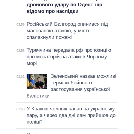
дронового удару по Одесі: що
відомо про наслідки
Російський Бєлгород опинився під
03:56
масованою атакою, у місті
спалахнули пожежі
Туреччина передала рф пропозицію
02:58
про мораторій на атаки в Чорному
морі
Зеленський назвав можливі
02:31
терміни бойового
застосування української
балістики
У Кракові чоловік напав на українську
01:53
пару, а через два дні сам прийшов до
поліції