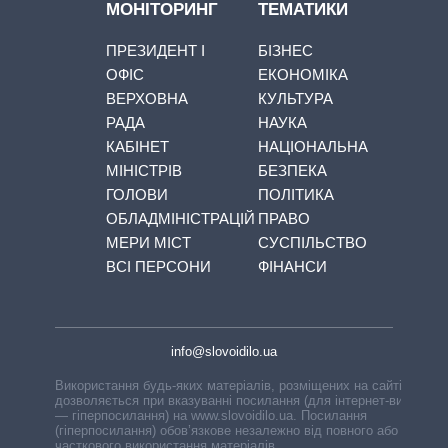
МОНІТОРИНГ
ТЕМАТИКИ
ПРЕЗИДЕНТ І
БІЗНЕС
ОФІС
ЕКОНОМІКА
ВЕРХОВНА
КУЛЬТУРА
РАДА
НАУКА
КАБІНЕТ
НАЦІОНАЛЬНА
МІНІСТРІВ
БЕЗПЕКА
ГОЛОВИ
ПОЛІТИКА
ОБЛАДМІНІСТРАЦІЙ
ПРАВО
МЕРИ МІСТ
СУСПІЛЬСТВО
ВСІ ПЕРСОНИ
ФІНАНСИ
info@slovoidilo.ua
Використання будь-яких матеріалів, розміщених на сайті,
дозволяється при вказуванні посилання (для інтернет-видань
— гіперпосилання) на www.slovoidilo.ua. Посилання
(гіперпосилання) обов’язкове незалежно від повного або
часткового використання матеріалів.