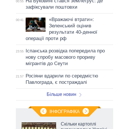
На Буковині стався землетрус: де
00:55
зафіксували поштовхи
«Вражаючі втрати»:
00:41
Зеленський оцінив
результати 40-денної
операції проти рф
Іспанська розвідка попередила про
23:55
нову спробу масового прориву
мігрантів до Сеути
Росіяни вдарили по середмістю
21:57
Павлограда, є постраждалі
Більше новин
ІНФОГРАФІКА
Скільки картоплі