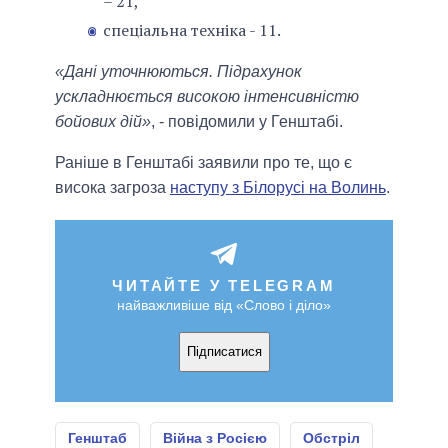
– 21,
спеціальна техніка - 11.
«Дані уточнюються. Підрахунок
ускладнюється високою інтенсивністю
бойових дій»
, - повідомили у Генштабі.
Раніше в Генштабі заявили про те, що є
висока загроза
наступу з Білорусі на Волинь
.
ЧИТАЙТЕ У TELEGRAM
найважливіше від «Слово і діло»
Підписатися
Генштаб
Війна з Росією
Обстріл