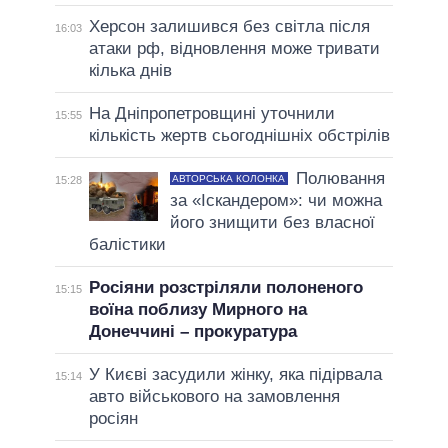
Херсон залишився без світла після
16:03
атаки рф, відновлення може тривати
кілька днів
На Дніпропетровщині уточнили
15:55
кількість жертв сьогоднішніх обстрілів
Полювання
АВТОРСЬКА КОЛОНКА
15:28
за «Іскандером»: чи можна
його знищити без власної
балістики
Росіяни розстріляли полоненого
15:15
воїна поблизу Мирного на
Донеччині – прокуратура
У Києві засудили жінку, яка підірвала
15:14
авто військового на замовлення
росіян