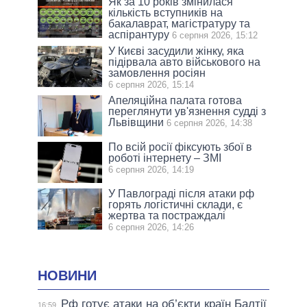
Як за 10 років змінилася
кількість вступників на
бакалаврат, магістратуру та
аспірантуру
6 серпня 2026, 15:12
У Києві засудили жінку, яка
підірвала авто військового на
замовлення росіян
6 серпня 2026, 15:14
Апеляційна палата готова
переглянути ув'язнення судді з
Львівщини
6 серпня 2026, 14:38
По всій росії фіксують збої в
роботі інтернету – ЗМІ
6 серпня 2026, 14:19
У Павлограді після атаки рф
горять логістичні склади, є
жертва та постраждалі
6 серпня 2026, 14:26
НОВИНИ
Рф готує атаки на об’єкти країн Балтії
16:59