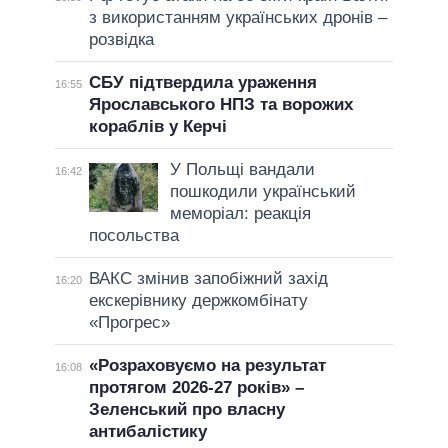
з використанням українських дронів –
розвідка
СБУ підтвердила ураження
16:55
Ярославського НПЗ та ворожих
кораблів у Керчі
У Польщі вандали
16:42
пошкодили український
меморіал: реакція
посольства
ВАКС змінив запобіжний захід
16:20
екскерівнику держкомбінату
«Прогрес»
«Розраховуємо на результат
16:08
протягом 2026-27 років» –
Зеленський про власну
антибалістику