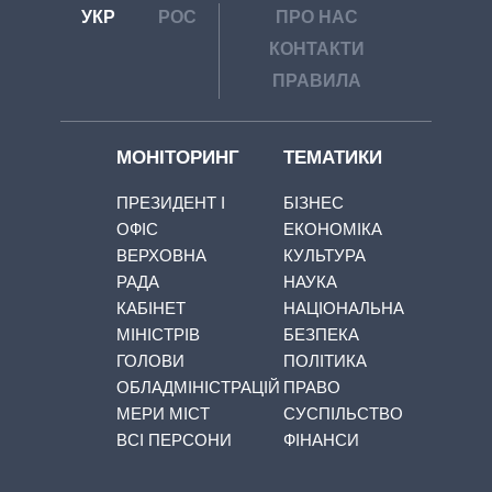
УКР
РОС
ПРО НАС
КОНТАКТИ
ПРАВИЛА
МОНІТОРИНГ
ТЕМАТИКИ
ПРЕЗИДЕНТ І
БІЗНЕС
ОФІС
ЕКОНОМІКА
ВЕРХОВНА
КУЛЬТУРА
РАДА
НАУКА
КАБІНЕТ
НАЦІОНАЛЬНА
МІНІСТРІВ
БЕЗПЕКА
ГОЛОВИ
ПОЛІТИКА
ОБЛАДМІНІСТРАЦІЙ
ПРАВО
МЕРИ МІСТ
СУСПІЛЬСТВО
ВСІ ПЕРСОНИ
ФІНАНСИ