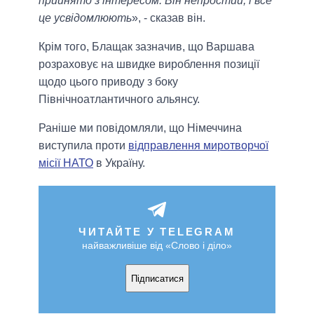
прийнято з інтересом. Він непростий, і все
це усвідомлюють
», - сказав він.
Крім того, Блащак зазначив, що Варшава
розраховує на швидке вироблення позиції
щодо цього приводу з боку
Північноатлантичного альянсу.
Раніше ми повідомляли, що Німеччина
виступила проти
відправлення миротворчої
місії НАТО
в Україну.
ЧИТАЙТЕ У TELEGRAM
найважливіше від «Слово і діло»
Підписатися