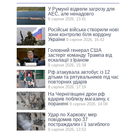
У Румунії відвели загрозу для
АЕС, але ненадовго
9 серпня 2026, 13:41
Російські війська створили нові
зони контролю біля кордону
України
9 серпня 2026, 16:43
Головний генерал США
застеріг команду Трампа від
ескалації з Іраном
9 серпня 2026, 15:34
Рф атакувала автобус із 12
дітьми та рятувальників під час
повторних ударів
9 серпня 2026, 17:19
На Чернігівщині дрон рф
вдарив поблизу магазину, є
поранені
9 серпня 2026, 14:09
Удар по Харкову: мер
повідомив про 37
постраждалих і 1 загиблого
9 серпня 2026, 13:53