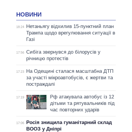
НОВИНИ
Нетаньягу відхилив 15-пунктний план
18:24
Трампа щодо врегулювання ситуації в
Газі
Сибіга звернувся до білорусів у
17:56
річницю протестів
На Одещині сталася масштабна ДТП
17:23
за участі мікроавтобусів, є жертви та
постраждалі
Рф атакувала автобус із 12
17:19
дітьми та рятувальників під
час повторних ударів
Росія знищила гуманітарний склад
17:06
ВООЗ у Дніпрі