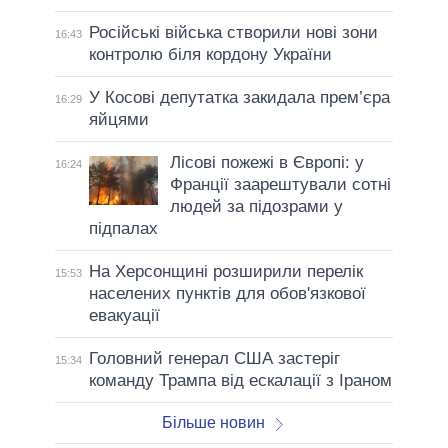
Російські війська створили нові зони
16:43
контролю біля кордону України
У Косові депутатка закидала прем’єра
16:29
яйцями
Лісові пожежі в Європі: у
16:24
Франції заарештували сотні
людей за підозрами у
підпалах
На Херсонщині розширили перелік
15:53
населених пунктів для обов'язкової
евакуації
Головний генерал США застеріг
15:34
команду Трампа від ескалації з Іраном
Більше новин