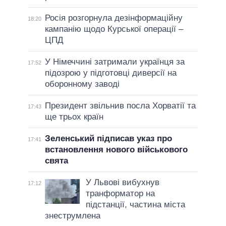
Росія розгорнула дезінформаційну
18:20
кампанію щодо Курської операції –
ЦПД
У Німеччині затримали українця за
17:52
підозрою у підготовці диверсії на
оборонному заводі
Президент звільнив посла Хорватії та
17:43
ще трьох країн
Зеленський підписав указ про
17:41
встановлення нового військового
свята
У Львові вибухнув
17:12
транформатор на
підстанції, частина міста
знеструмлена