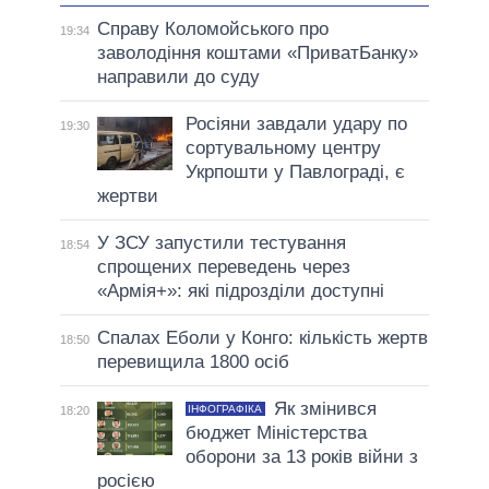
Справу Коломойського про
19:34
заволодіння коштами «ПриватБанку»
направили до суду
Росіяни завдали удару по
19:30
сортувальному центру
Укрпошти у Павлограді, є
жертви
У ЗСУ запустили тестування
18:54
спрощених переведень через
«Армія+»: які підрозділи доступні
Спалах Еболи у Конго: кількість жертв
18:50
перевищила 1800 осіб
Як змінився
ІНФОГРАФІКА
18:20
бюджет Міністерства
оборони за 13 років війни з
росією