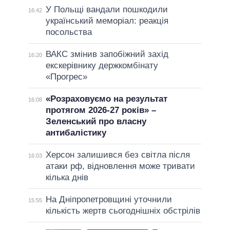
У Польщі вандали пошкодили
16:42
український меморіал: реакція
посольства
ВАКС змінив запобіжний захід
16:20
екскерівнику держкомбінату
«Прогрес»
«Розраховуємо на результат
16:08
протягом 2026-27 років» –
Зеленський про власну
антибалістику
Херсон залишився без світла після
16:03
атаки рф, відновлення може тривати
кілька днів
На Дніпропетровщині уточнили
15:55
кількість жертв сьогоднішніх обстрілів