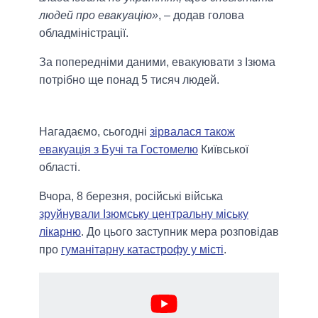
людей про евакуацію»
, – додав голова
обладміністрації.
За попередніми даними, евакуювати з Ізюма
потрібно ще понад 5 тисяч людей.
Нагадаємо, сьогодні
зірвалася також
евакуація з Бучі та Гостомелю
Київської
області.
Вчора, 8 березня, російські війська
зруйнували Ізюмську центральну міську
лікарню
. До цього заступник мера розповідав
про
гуманітарну катастрофу у місті
.