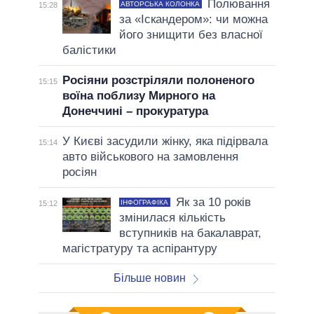
Полювання
АВТОРСЬКА КОЛОНКА
15:28
за «Іскандером»: чи можна
його знищити без власної
балістики
Росіяни розстріляли полоненого
15:15
воїна поблизу Мирного на
Донеччині – прокуратура
У Києві засудили жінку, яка підірвала
15:14
авто військового на замовлення
росіян
Як за 10 років
ІНФОГРАФІКА
15:12
змінилася кількість
вступників на бакалаврат,
магістратуру та аспірантуру
Більше новин