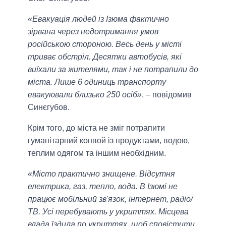
«Евакуація людей із Ізюма фактично
зірвана через недотримання умов
російською стороною. Весь день у місті
триває обстріл. Десятки автобусів, які
виїхали за жителями, так і не потрапили до
міста. Лише 6 одиниць транспорту
евакуювали близько 250 осіб»
, – повідомив
Синєгубов.
Крім того, до міста не зміг потрапити
гуманітарний конвой із продуктами, водою,
теплим одягом та іншим необхідним.
«Місто практично знищене. Відсутня
електрика, газ, тепло, вода. В Ізюмі не
працює мобільний зв'язок, інтернет, радіо/
ТВ. Усі перебувають у укриттях. Місцева
влада їздила по укриттях, щоб сповістити