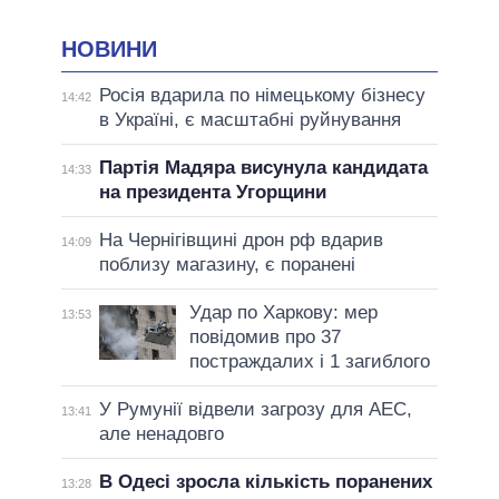
НОВИНИ
Росія вдарила по німецькому бізнесу
14:42
в Україні, є масштабні руйнування
Партія Мадяра висунула кандидата
14:33
на президента Угорщини
На Чернігівщині дрон рф вдарив
14:09
поблизу магазину, є поранені
Удар по Харкову: мер
13:53
повідомив про 37
постраждалих і 1 загиблого
У Румунії відвели загрозу для АЕС,
13:41
але ненадовго
В Одесі зросла кількість поранених
13:28