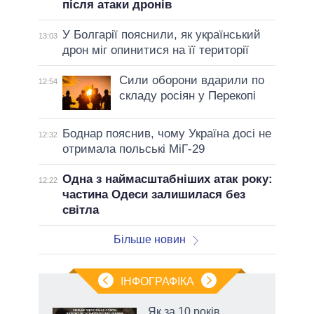
після атаки дронів
У Болгарії пояснили, як український
13:03
дрон міг опинитися на її території
Сили оборони вдарили по
12:54
складу росіян у Перекопі
Боднар пояснив, чому Україна досі не
12:32
отримала польські МіГ-29
Одна з наймасштабніших атак року:
12:22
частина Одеси залишилася без
світла
Більше новин
ІНФОГРАФІКА
Як за 10 років