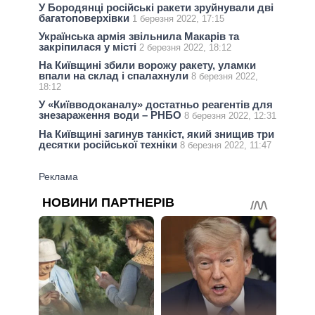
У Бородянці російські ракети зруйнували дві
багатоповерхівки
1 березня 2022, 17:15
Українська армія звільнила Макарів та
закріпилася у місті
2 березня 2022, 18:12
На Київщині збили ворожу ракету, уламки
впали на склад і спалахнули
8 березня 2022,
18:12
У «Київводоканалу» достатньо реагентів для
знезараження води – РНБО
8 березня 2022, 12:31
На Київщині загинув танкіст, який знищив три
десятки російської техніки
8 березня 2022, 11:47