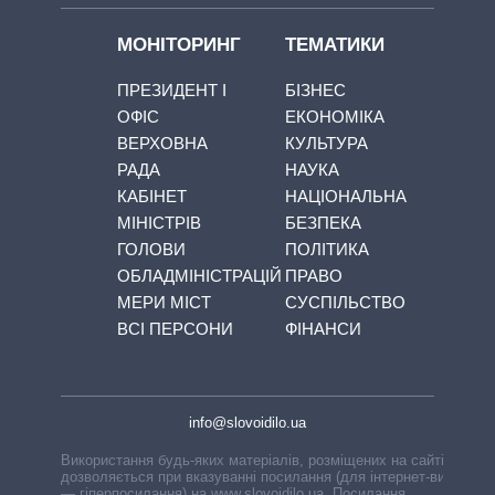
МОНІТОРИНГ
ТЕМАТИКИ
ПРЕЗИДЕНТ І
БІЗНЕС
ОФІС
ЕКОНОМІКА
ВЕРХОВНА
КУЛЬТУРА
РАДА
НАУКА
КАБІНЕТ
НАЦІОНАЛЬНА
МІНІСТРІВ
БЕЗПЕКА
ГОЛОВИ
ПОЛІТИКА
ОБЛАДМІНІСТРАЦІЙ
ПРАВО
МЕРИ МІСТ
СУСПІЛЬСТВО
ВСІ ПЕРСОНИ
ФІНАНСИ
info@slovoidilo.ua
Використання будь-яких матеріалів, розміщених на сайті,
дозволяється при вказуванні посилання (для інтернет-видань
— гіперпосилання) на www.slovoidilo.ua. Посилання