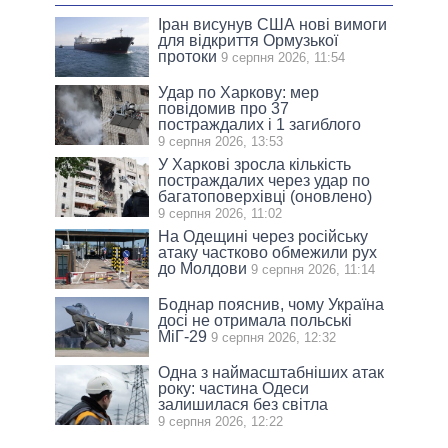
Іран висунув США нові вимоги
для відкриття Ормузької
протоки
9 серпня 2026, 11:54
Удар по Харкову: мер
повідомив про 37
постраждалих і 1 загиблого
9 серпня 2026, 13:53
У Харкові зросла кількість
постраждалих через удар по
багатоповерхівці (оновлено)
9 серпня 2026, 11:02
На Одещині через російську
атаку частково обмежили рух
до Молдови
9 серпня 2026, 11:14
Боднар пояснив, чому Україна
досі не отримала польські
МіГ-29
9 серпня 2026, 12:32
Одна з наймасштабніших атак
року: частина Одеси
залишилася без світла
9 серпня 2026, 12:22