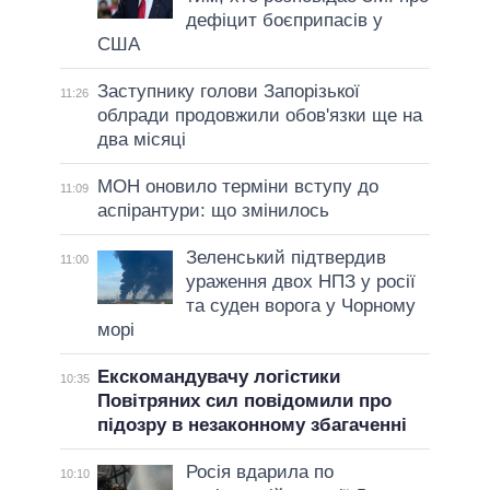
дефіцит боєприпасів у
США
Заступнику голови Запорізької
11:26
облради продовжили обов'язки ще на
два місяці
МОН оновило терміни вступу до
11:09
аспірантури: що змінилось
Зеленський підтвердив
11:00
ураження двох НПЗ у росії
та суден ворога у Чорному
морі
Екскомандувачу логістики
10:35
Повітряних сил повідомили про
підозру в незаконному збагаченні
Росія вдарила по
10:10