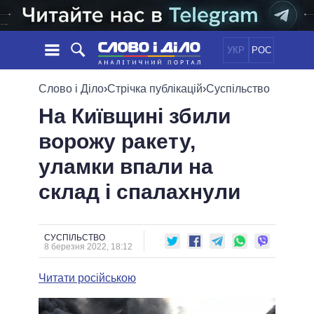
УКР
РОС
НОВИНИ
Слово і Діло
›
Стрічка публікацій
›
Суспільство
На Київщині збили
ОБIЦЯНКИ
СТРІЧКА
ПОЛІТИКА
ворожу ракету,
ПОДІЇ
ЕКОНОМІКА
ПОЛIТИКИ
уламки впали на
СТАТТІ
СУСПІЛЬСТВО
ІНФОГРАФІКА
ДУМКИ
СВІТ
УСІ ПОЛІТИКИ
склад і спалахнули
ОГЛЯДИ
ПРЕЗИДЕНТ І ОФІС
ВІДЕО
ДАЙДЖЕСТИ
ВЕРХОВНА РАДА
СУСПІЛЬСТВО
ПІДТРИМАТИ
КАБІНЕТ МІНІСТРІВ
8 березня 2022, 18:12
ГОЛОВИ ОБЛАДМІНІСТРАЦІЙ
ПОРІВНЯННЯ ПОЛІТИКІВ
Читати російською
МЕРИ МІСТ
ВСІ ПЕРСОНИ