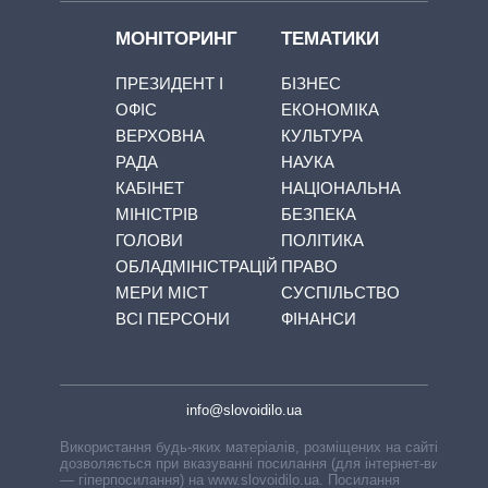
МОНІТОРИНГ
ТЕМАТИКИ
ПРЕЗИДЕНТ І
БІЗНЕС
ОФІС
ЕКОНОМІКА
ВЕРХОВНА
КУЛЬТУРА
РАДА
НАУКА
КАБІНЕТ
НАЦІОНАЛЬНА
МІНІСТРІВ
БЕЗПЕКА
ГОЛОВИ
ПОЛІТИКА
ОБЛАДМІНІСТРАЦІЙ
ПРАВО
МЕРИ МІСТ
СУСПІЛЬСТВО
ВСІ ПЕРСОНИ
ФІНАНСИ
info@slovoidilo.ua
Використання будь-яких матеріалів, розміщених на сайті,
дозволяється при вказуванні посилання (для інтернет-видань
— гіперпосилання) на www.slovoidilo.ua. Посилання