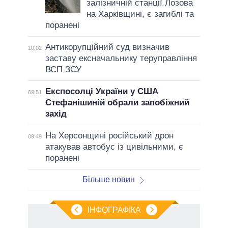
залізничній станції Лозова
на Харківщині, є загиблі та
поранені
Антикорупційний суд визначив
10:02
заставу ексначальнику теруправління
ВСП ЗСУ
Експосолці України у США
09:51
Стефанішиній обрали запобіжний
захід
На Херсонщині російський дрон
09:49
атакував автобус із цивільними, є
поранені
Більше новин
ІНФОГРАФІКА