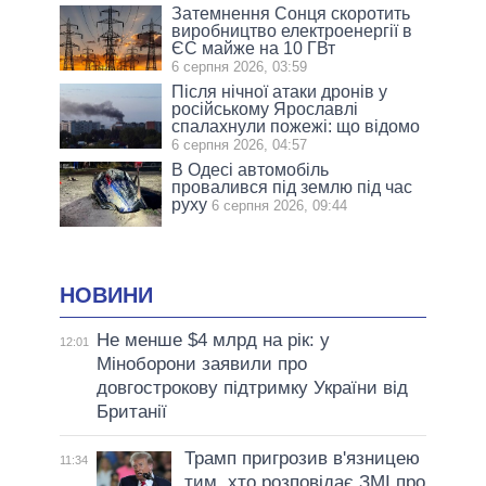
Затемнення Сонця скоротить
виробництво електроенергії в
ЄС майже на 10 ГВт
6 серпня 2026, 03:59
Після нічної атаки дронів у
російському Ярославлі
спалахнули пожежі: що відомо
6 серпня 2026, 04:57
В Одесі автомобіль
провалився під землю під час
руху
6 серпня 2026, 09:44
НОВИНИ
Не менше $4 млрд на рік: у
12:01
Міноборони заявили про
довгострокову підтримку України від
Британії
Трамп пригрозив в'язницею
11:34
тим, хто розповідає ЗМІ про