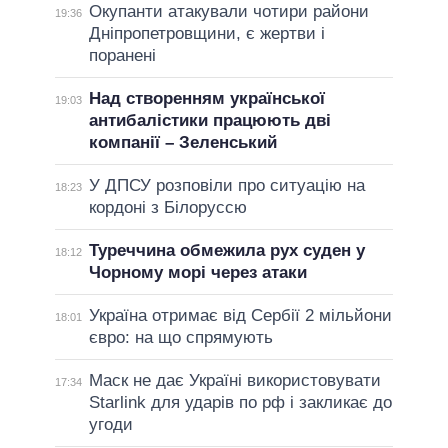
Окупанти атакували чотири райони
19:36
Дніпропетровщини, є жертви і
поранені
Над створенням української
19:03
антибалістики працюють дві
компанії – Зеленський
У ДПСУ розповіли про ситуацію на
18:23
кордоні з Білоруссю
Туреччина обмежила рух суден у
18:12
Чорному морі через атаки
Україна отримає від Сербії 2 мільйони
18:01
євро: на що спрямують
Маск не дає Україні використовувати
17:34
Starlink для ударів по рф і закликає до
угоди