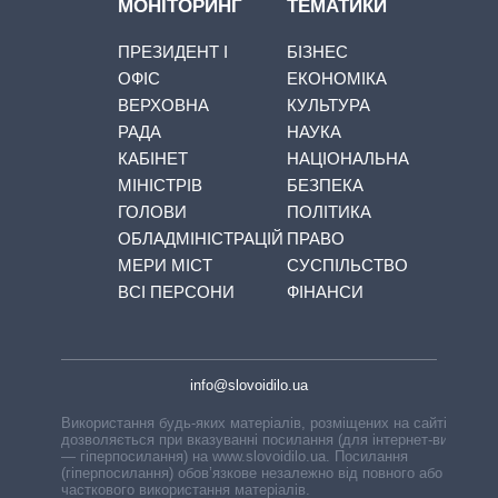
МОНІТОРИНГ
ТЕМАТИКИ
ПРЕЗИДЕНТ І
БІЗНЕС
ОФІС
ЕКОНОМІКА
ВЕРХОВНА
КУЛЬТУРА
РАДА
НАУКА
КАБІНЕТ
НАЦІОНАЛЬНА
МІНІСТРІВ
БЕЗПЕКА
ГОЛОВИ
ПОЛІТИКА
ОБЛАДМІНІСТРАЦІЙ
ПРАВО
МЕРИ МІСТ
СУСПІЛЬСТВО
ВСІ ПЕРСОНИ
ФІНАНСИ
info@slovoidilo.ua
Використання будь-яких матеріалів, розміщених на сайті,
дозволяється при вказуванні посилання (для інтернет-видань
— гіперпосилання) на www.slovoidilo.ua. Посилання
(гіперпосилання) обов’язкове незалежно від повного або
часткового використання матеріалів.