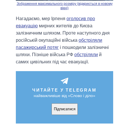
Зображення максимального розміру (відкриється в новому
вікні)
Нагадаємо, мер Ірпеня
оголосив про
евакуацію
мирних жителів до Києва
залізничним шляхом. Проте наступного дня
російській окупаційні війська
обстріляли
пасажирський потяг
і пошкодили залізничні
шляхи. Пізніше війська РФ
обстріляли
й
самих цивільних під час евакуації.
ЧИТАЙТЕ У TELEGRAM
найважливіше від «Слово і діло»
Підписатися