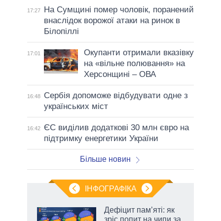
На Сумщині помер чоловік, поранений
17:27
внаслідок ворожої атаки на ринок в
Білопіллі
Окупанти отримали вказівку
17:01
на «вільне полювання» на
Херсонщині – ОВА
Сербія допоможе відбудувати одне з
16:48
українських міст
ЄС виділив додаткові 30 млн євро на
16:42
підтримку енергетики України
Більше новин
ІНФОГРАФІКА
Дефіцит пам’яті: як
раїні
зріс попит на чипи за