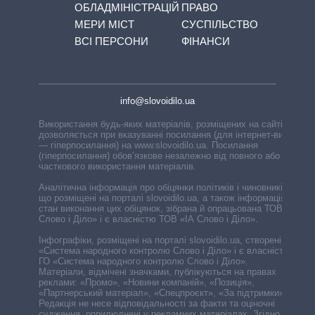
ОБЛАДМІНІСТРАЦІЙ
ПРАВО
МЕРИ МІСТ
СУСПІЛЬСТВО
ВСІ ПЕРСОНИ
ФІНАНСИ
info@slovoidilo.ua
Використання будь-яких матеріалів, розміщених на сайті,
дозволяється при вказуванні посилання (для інтернет-видань
— гіперпосилання) на www.slovoidilo.ua. Посилання
(гіперпосилання) обов’язкове незалежно від повного або
часткового використання матеріалів.
Аналітична інформація про обіцянки політиків і чиновників,
що розміщені на порталі slovoidilo.ua, а також інформація про
стан виконання цих обіцянок, зібрана й опрацьована ТОВ «ІА
Слово і Діло» і є власністю ТОВ «ІА Слово і Діло».
Інфографіки, розміщені на порталі slovoidilo.ua, створені ГО
«Система народного контролю Слово і Діло» і є власністю
ГО «Система народного контролю Слово і Діло».
Матеріали, відмічені значками, публікуються на правах
реклами: «Промо», «Новини компаній», «Позиція»,
«Партнерський матеріал», «Спецпроєкт», «За підтримки».
Редакція не несе відповідальності за факти та оціночні
судження, оприлюднені у рекламних матеріалах. Згідно з