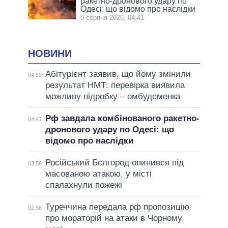
ракетно-дронового удару по
Одесі: що відомо про наслідки
9 серпня 2026, 04:41
НОВИНИ
Абітурієнт заявив, що йому змінили
04:59
результат НМТ: перевірка виявила
можливу підробку – омбудсменка
Рф завдала комбінованого ракетно-
04:41
дронового удару по Одесі: що
відомо про наслідки
Російський Бєлгород опинився під
03:56
масованою атакою, у місті
спалахнули пожежі
Туреччина передала рф пропозицію
02:58
про мораторій на атаки в Чорному