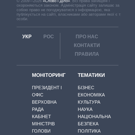
© 2009—2026
«Слово і Діло»
.
Всі права захищені і
охороняються законом. Адміністрація сайту залишає за
собою право не погоджуватися з інформацією, яка
публікується на сайті, власниками або авторами якої є треті
особи.
УКР
РОС
ПРО НАС
КОНТАКТИ
ПРАВИЛА
МОНІТОРИНГ
ТЕМАТИКИ
ПРЕЗИДЕНТ І
БІЗНЕС
ОФІС
ЕКОНОМІКА
ВЕРХОВНА
КУЛЬТУРА
РАДА
НАУКА
КАБІНЕТ
НАЦІОНАЛЬНА
МІНІСТРІВ
БЕЗПЕКА
ГОЛОВИ
ПОЛІТИКА