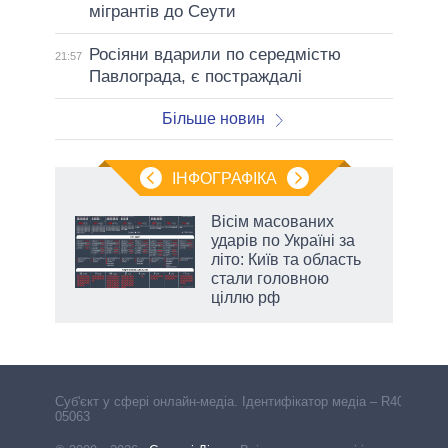
мігрантів до Сеути
Росіяни вдарили по середмістю
21:57
Павлограда, є постраждалі
Більше новин
ІНФОГРАФІКА
Вісім масованих
ть
ударів по Україні за
літо: Київ та область
стали головною
ціллю рф
Cуб'єкт у сфері онлайн-медіа. Ідентифікатор медіа – R40-
05063