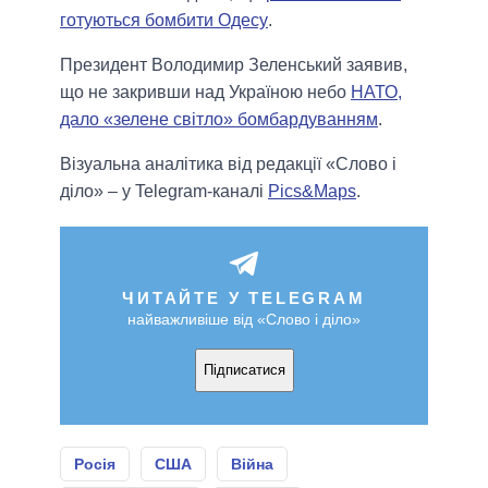
готуються бомбити Одесу
.
Президент Володимир Зеленський заявив,
що не закривши над Україною небо
НАТО,
дало «зелене світло» бомбардуванням
.
Візуальна аналітика від редакції «Слово і
діло» – у Telegram-каналі
Pics&Maps
.
ЧИТАЙТЕ У TELEGRAM
найважливіше від «Слово і діло»
Підписатися
Росія
США
Війна