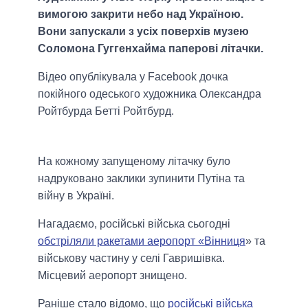
вимогою закрити небо над Україною.
Вони запускали з усіх поверхів музею
Соломона Гуггенхайма паперові літачки.
Відео опублікувала у Facebook дочка
покійного одеського художника Олександра
Ройтбурда Бетті Ройтбурд.
На кожному запущеному літачку було
надруковано заклики зупинити Путіна та
війну в Україні.
Нагадаємо, російські війська сьогодні
обстріляли ракетами аеропорт «Вінниця
» та
військову частину у селі Гавришівка.
Місцевий аеропорт знищено.
Раніше стало відомо, що
російські війська