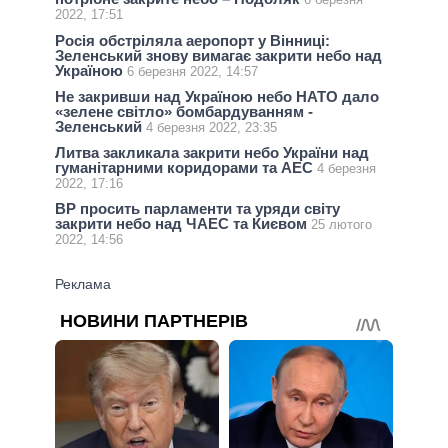
2022, 17:51
Росія обстріляла аеропорт у Вінниці:
Зеленський знову вимагає закрити небо над
Україною
6 березня 2022, 14:57
Не закривши над Україною небо НАТО дало
«зелене світло» бомбардуванням -
Зеленський
4 березня 2022, 23:35
Литва закликала закрити небо України над
гуманітарними коридорами та АЕС
4 березня
2022, 17:16
ВР просить парламенти та уряди світу
закрити небо над ЧАЕС та Києвом
25 лютого
2022, 14:56