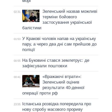
морі
Зеленський назвав можливі
02:31
терміни бойового
застосування української
балістики
У Кракові чоловік напав на українську
01:53
пару, а через два дні сам прийшов до
поліції
На Буковині стався землетрус: де
00:55
зафіксували поштовхи
«Вражаючі втрати»:
00:41
Зеленський оцінив
результати 40-денної
операції проти рф
Іспанська розвідка попередила про
23:55
нову спробу масового прориву