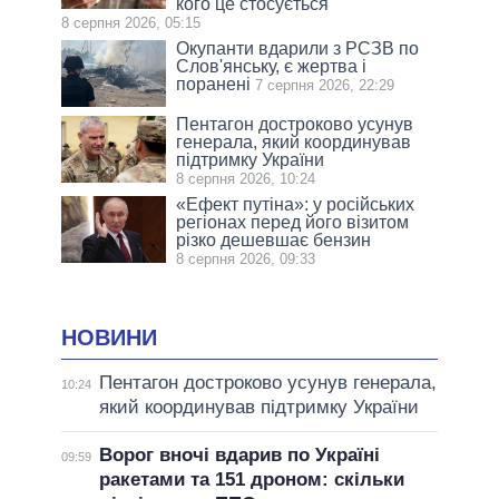
кого це стосується
8 серпня 2026, 05:15
Окупанти вдарили з РСЗВ по
Слов'янську, є жертва і
поранені
7 серпня 2026, 22:29
Пентагон достроково усунув
генерала, який координував
підтримку України
8 серпня 2026, 10:24
«Ефект путіна»: у російських
регіонах перед його візитом
різко дешевшає бензин
8 серпня 2026, 09:33
НОВИНИ
Пентагон достроково усунув генерала,
10:24
який координував підтримку України
Ворог вночі вдарив по Україні
09:59
ракетами та 151 дроном: скільки