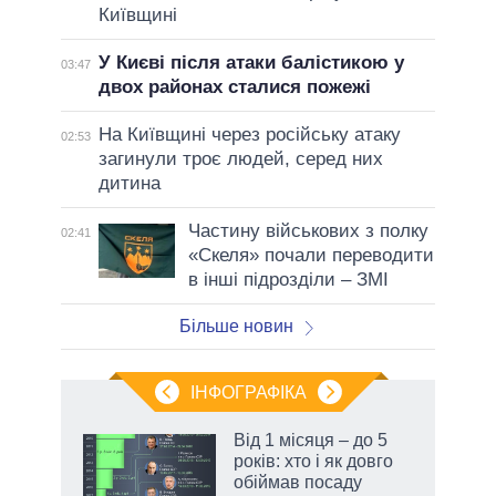
Київщині
У Києві після атаки балістикою у
03:47
двох районах сталися пожежі
На Київщині через російську атаку
02:53
загинули троє людей, серед них
дитина
Частину військових з полку
02:41
«Скеля» почали переводити
в інші підрозділи – ЗМІ
Більше новин
ІНФОГРАФІКА
 як
Від 1 місяця – до 5
и за
років: хто і як довго
обіймав посаду