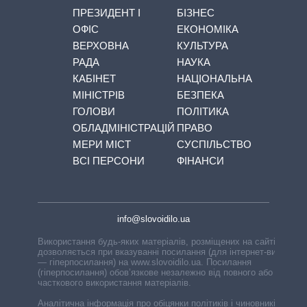
ПРЕЗИДЕНТ І
БІЗНЕС
ОФІС
ЕКОНОМІКА
ВЕРХОВНА
КУЛЬТУРА
РАДА
НАУКА
КАБІНЕТ
НАЦІОНАЛЬНА
МІНІСТРІВ
БЕЗПЕКА
ГОЛОВИ
ПОЛІТИКА
ОБЛАДМІНІСТРАЦІЙ
ПРАВО
МЕРИ МІСТ
СУСПІЛЬСТВО
ВСІ ПЕРСОНИ
ФІНАНСИ
info@slovoidilo.ua
Використання будь-яких матеріалів, розміщених на сайті,
дозволяється при вказуванні посилання (для інтернет-видань
— гіперпосилання) на www.slovoidilo.ua. Посилання
(гіперпосилання) обов’язкове незалежно від повного або
часткового використання матеріалів.
Аналітична інформація про обіцянки політиків і чиновників,