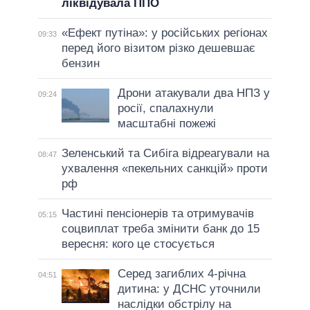
ліквідувала ППО
«Ефект путіна»: у російських регіонах
09:33
перед його візитом різко дешевшає
бензин
Дрони атакували два НПЗ у
09:24
росії, спалахнули
масштабні пожежі
Зеленський та Сибіга відреагували на
08:47
ухвалення «пекельних санкцій» проти
рф
Частині пенсіонерів та отримувачів
05:15
соцвиплат треба змінити банк до 15
вересня: кого це стосується
Серед загиблих 4-річна
04:51
дитина: у ДСНС уточнили
наслідки обстрілу на