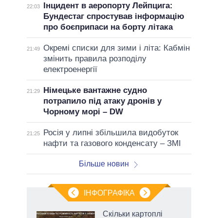
Інцидент в аеропорту Лейпцига:
22:03
Бундестаг спростував інформацію
про боєприпаси на борту літака
Окремі списки для зими і літа: Кабмін
21:49
змінить правила розподілу
електроенергії
Німецьке вантажне судно
21:29
потрапило під атаку дронів у
Чорному морі – DW
Росія у липні збільшила видобуток
21:25
нафти та газового конденсату – ЗМІ
Більше новин
ІНФОГРАФІКА
жет
Скільки картоплі