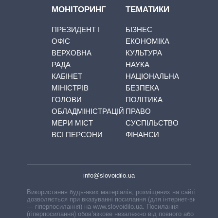
МОНІТОРИНГ
ТЕМАТИКИ
ПРЕЗИДЕНТ І
БІЗНЕС
ОФІС
ЕКОНОМІКА
ВЕРХОВНА
КУЛЬТУРА
РАДА
НАУКА
КАБІНЕТ
НАЦІОНАЛЬНА
МІНІСТРІВ
БЕЗПЕКА
ГОЛОВИ
ПОЛІТИКА
ОБЛАДМІНІСТРАЦІЙ
ПРАВО
МЕРИ МІСТ
СУСПІЛЬСТВО
ВСІ ПЕРСОНИ
ФІНАНСИ
info@slovoidilo.ua
Використання будь-яких матеріалів, розміщених на сайті,
дозволяється при вказуванні посилання (для інтернет-видань
— гіперпосилання) на www.slovoidilo.ua. Посилання
(гіперпосилання) обов’язкове незалежно від повного або