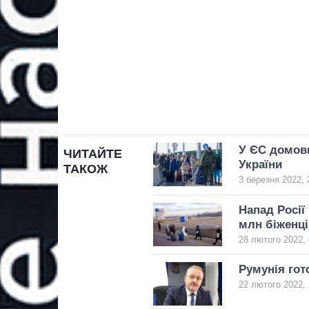
У ЄС домови
ЧИТАЙТЕ
України
ТАКОЖ
3 березня 2022, 
Напад Росії
млн біженці
28 лютого 2022, 
Румунія гот
22 лютого 2022, 