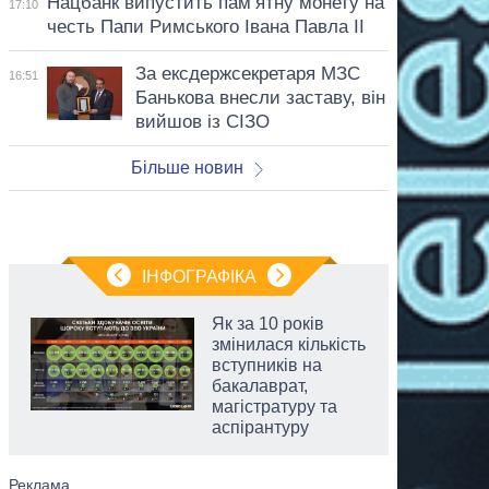
Нацбанк випустить пам’ятну монету на
17:10
честь Папи Римського Івана Павла II
За ексдержсекретаря МЗС
16:51
Банькова внесли заставу, він
вийшов із СІЗО
Більше новин
ІНФОГРАФІКА
Як за 10 років
змінилася кількість
вступників на
бакалаврат,
магістратуру та
аспірантуру