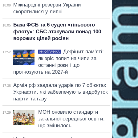
Міжнародні резерви України
18:09
скоротилися у липні
База ФСБ та 6 суден «тіньового
18:05
флоту»: СБС атакували понад 100
ворожих цілей росіян
Дефіцит пам’яті:
ІНФОГРАФІКА
17:52
як зріс попит на чипи за
останні роки і що
прогнозують на 2027-й
Армія рф завдала ударів по 7 об'єктах
17:38
Укрнафти, які забезпечують видобуток
нафти та газу
МОН оновило стандарти
17:29
загальної середньої освіти:
що змінилось