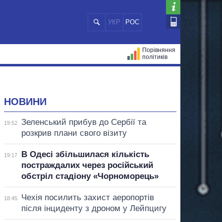
УКР
РОС
Порівняння
політиків
ЦІЙ
МЕРИ МІСТ
ВСІ ПЕРСОНИ
НОВИНИ
Зеленський прибув до Сербії та
19:52
розкрив плани свого візиту
В Одесі збільшилася кількість
19:17
постраждалих через російський
обстріл стадіону «Чорноморець»
Чехія посилить захист аеропортів
18:45
після інциденту з дроном у Лейпцигу