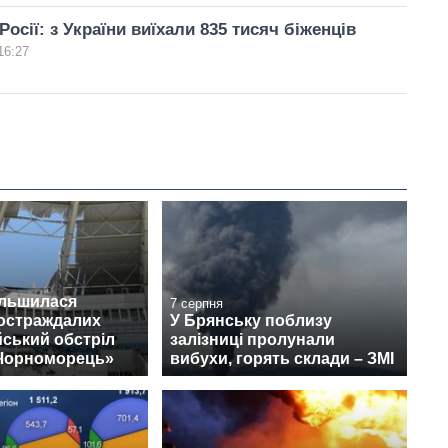
осії: з України виїхали 835 тисяч біженців
16:27
ільшилася
7 серпня
постраждалих
У Брянську поблизу
йський обстріл
залізниці пролунали
«Чорноморець»
вибухи, горять склади – ЗМІ