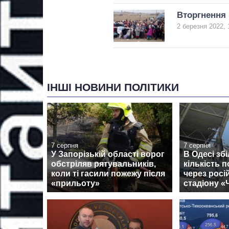
Вторгнення Р
2 березня 2022, 
ІНШІ НОВИНИ ПОЛІТИКИ
7 серпня
7 серпня
У Запорізькій області ворог
В Одесі зб
обстріляв рятувальників,
кількість 
коли ті гасили пожежу після
через росі
«прильоту»
стадіону 