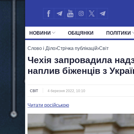
НОВИНИ
ОБIЦЯНКИ
ПОЛIТИКИ
УСІ ПОЛІТИКИ
ПРЕЗИДЕНТ І ОФ
Слово і Діло
›
Стрічка публікацій
›
Світ
Чехія запровадила над
наплив біженців з Украї
СВІТ
4 березня 2022, 10:10
Читати російською