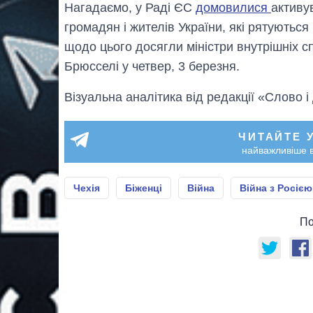
Нагадаємо, у Раді ЄС
домовилися
активу
громадян і жителів України, які рятуються
щодо цього досягли міністри внутрішніх сп
Брюсселі у четвер, 3 березня.
Візуальна аналітика від редакції «Слово і
ЧИТАЙТЕ 
найважливіше в
Чехія
Біженці
Війна
Війна з Росією
По