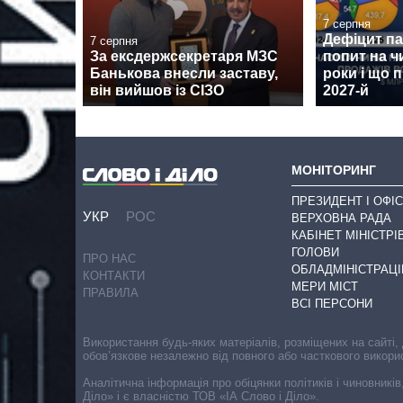
7 серпня
Дефіцит пам
7 серпня
За ексдержсекретаря МЗС
попит на ч
Банькова внесли заставу,
роки і що 
він вийшов із СІЗО
2027-й
МОНІТОРИНГ
ПРЕЗИДЕНТ І ОФІС
УКР
РОС
ВЕРХОВНА РАДА
КАБІНЕТ МІНІСТРІ
ГОЛОВИ
ПРО НАС
ОБЛАДМІНІСТРАЦІ
КОНТАКТИ
МЕРИ МІСТ
ПРАВИЛА
ВСІ ПЕРСОНИ
Використання будь-яких матеріалів, розміщених на сайті,
обов’язкове незалежно від повного або часткового викори
Аналітична інформація про обіцянки політиків і чиновників
Діло» і є власністю ТОВ «ІА Слово і Діло».