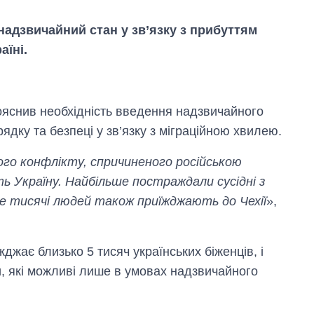
 надзвичайний стан у зв’язку з прибуттям
аїні.
пояснив необхідність введення надзвичайного
ядку та безпеці у зв’язку з міграційною хвилею.
ого конфлікту, спричиненого російською
ь Україну. Найбільше постраждали сусідні з
е тисячі людей також приїжджають до Чехії
»,
Як змінився
бюджет
Міністерства
оборони за 13
жджає близько 5 тисяч українських біженців, і
років війни з
и, які можливі лише в умовах надзвичайного
росією