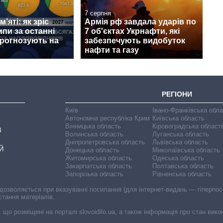
7 серпня
’яті: як зріс
Армія рф завдала ударів по
ипи за останні
7 об'єктах Укрнафти, які
прогнозують на
забезпечують видобуток
нафти та газу
РЕГІОНИ
Київ
Івано-Франківська обл
Автономна республіка Крим
Київська область
Вінницька область
Кіровоградська област
В
Волинська область
Луганська область
Дніпропетровська область
Львівська область
Й
Донецька область
Миколаївська область
Житомирська область
Одеська область
Закарпатська область
Полтавська область
Запорізька область
Рівненська область
 дозволяється при вказуванні посилання (для інтернет-видань — гіперпоси
стання матеріалів.
, що розміщені на порталі slovoidilo.ua, а також інформація про стан вик