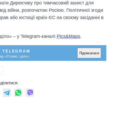
вати Директиву про тимчасовий захист для
 від війни, розпочатою Росією. Політичної згоди
рав або юстиції країн ЄС на своєму засіданні в
 діло» – у Telegram-каналі
Pics&Maps
.
У TELEGRAM
Підписатися
ід «Слово і діло»
ділитися: