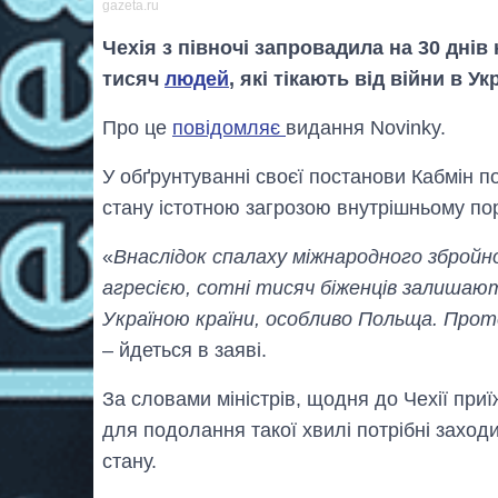
gazeta.ru
Чехія з півночі запровадила на 30 днів
тисяч
людей
, які тікають від війни в Укр
Про це
повідомляє
видання Novinky.
У обґрунтуванні своєї постанови Кабмін 
стану істотною загрозою внутрішньому пор
«
Внаслідок спалаху міжнародного збройн
агресією, сотні тисяч біженців залишают
Україною країни, особливо Польща. Прот
– йдеться в заяві.
За словами міністрів, щодня до Чехії приї
для подолання такої хвилі потрібні заход
стану.