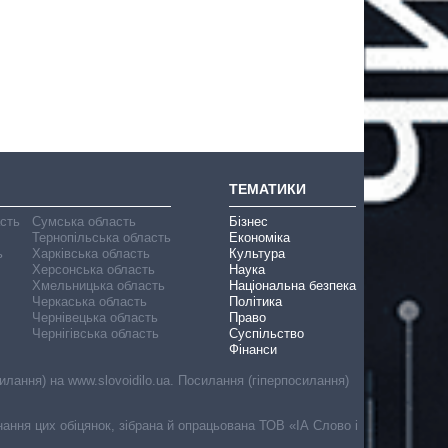
ТЕМАТИКИ
асть
Сумська область
Бізнес
Тернопільська область
Економіка
ь
Харківська область
Культура
Херсонська область
Наука
Хмельницька область
Національна безпека
Черкаська область
Політика
Чернівецька область
Право
Чернігівська область
Суспільство
Фінанси
лання) на www.slovoidilo.ua. Посилання (гіперпосилання)
онання цих обіцянок, зібрана й опрацьована ТОВ «ІА Слово і