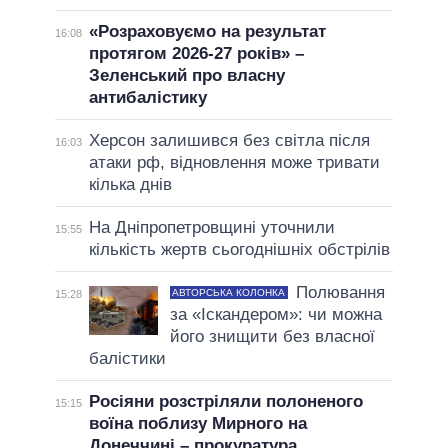
«Розраховуємо на результат
16:08
протягом 2026-27 років» –
Зеленський про власну
антибалістику
Херсон залишився без світла після
16:03
атаки рф, відновлення може тривати
кілька днів
На Дніпропетровщині уточнили
15:55
кількість жертв сьогоднішніх обстрілів
Полювання
АВТОРСЬКА КОЛОНКА
15:28
за «Іскандером»: чи можна
його знищити без власної
балістики
Росіяни розстріляли полоненого
15:15
воїна поблизу Мирного на
Донеччині – прокуратура