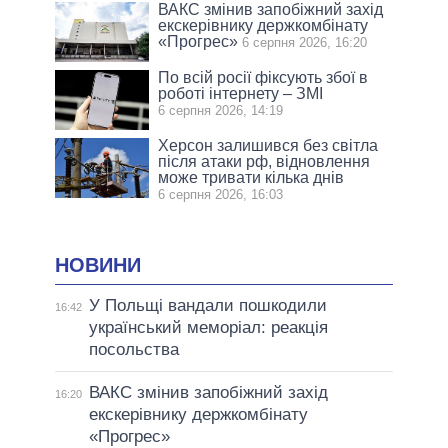
ВАКС змінив запобіжний захід
екскерівнику держкомбінату
«Прогрес»
6 серпня 2026, 16:20
По всій росії фіксують збої в
роботі інтернету – ЗМІ
6 серпня 2026, 14:19
Херсон залишився без світла
після атаки рф, відновлення
може тривати кілька днів
6 серпня 2026, 16:03
НОВИНИ
У Польщі вандали пошкодили
16:42
український меморіал: реакція
посольства
ВАКС змінив запобіжний захід
16:20
екскерівнику держкомбінату
«Прогрес»