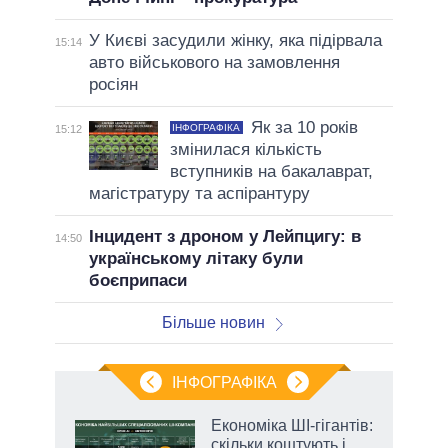
У Києві засудили жінку, яка підірвала
15:14
авто військового на замовлення
росіян
Як за 10 років
ІНФОГРАФІКА
15:12
змінилася кількість
вступників на бакалаврат,
магістратуру та аспірантуру
Інцидент з дроном у Лейпцигу: в
14:50
українському літаку були
боєприпаси
Більше новин
ІНФОГРАФІКА
Економіка ШІ-гігантів:
раїні
скільки коштують і