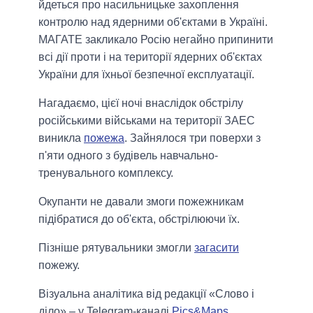
йдеться про насильницьке захоплення
контролю над ядерними об'єктами в Україні.
МАГАТЕ закликало Росію негайно припинити
всі дії проти і на території ядерних об'єктах
України для їхньої безпечної експлуатації.
Нагадаємо, цієї ночі внаслідок обстрілу
російськими військами на території ЗАЕС
виникла
пожежа
. Зайнялося три поверхи з
п'яти одного з будівель навчально-
тренувального комплексу.
Окупанти не давали змоги пожежникам
підібратися до об'єкта, обстрілюючи їх.
Пізніше рятувальники змогли
загасити
пожежу.
Візуальна аналітика від редакції «Слово і
діло» – у Telegram-каналі
Pics&Maps
.