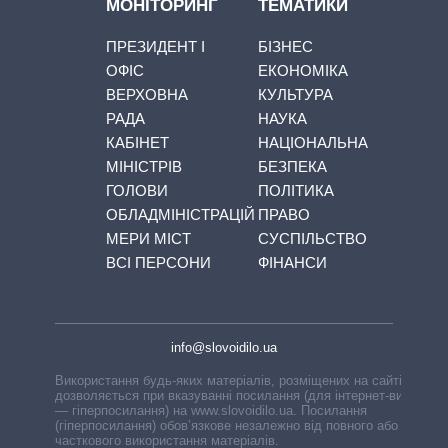
МОНІТОРИНГ
ТЕМАТИКИ
ПРЕЗИДЕНТ І
БІЗНЕС
ОФІС
ЕКОНОМІКА
ВЕРХОВНА
КУЛЬТУРА
РАДА
НАУКА
КАБІНЕТ
НАЦІОНАЛЬНА
МІНІСТРІВ
БЕЗПЕКА
ГОЛОВИ
ПОЛІТИКА
ОБЛАДМІНІСТРАЦІЙ
ПРАВО
МЕРИ МІСТ
СУСПІЛЬСТВО
ВСІ ПЕРСОНИ
ФІНАНСИ
info@slovoidilo.ua
Використання будь-яких матеріалів, розміщених на сайті,
дозволяється при вказуванні посилання (для інтернет-видань
— гіперпосилання) на www.slovoidilo.ua. Посилання
(гіперпосилання) обов’язкове незалежно від повного або
часткового використання матеріалів.