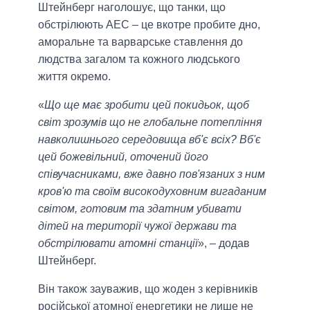
Штейнберг наголошує, що танки, що
обстрілюють АЕС – це вкотре пробите дно,
аморальне та варварське ставлення до
людства загалом та кожного людського
життя окремо.
«
Що ще має зробити цей покидьок, щоб
світ зрозумів що не глобальне потепління
навколишнього середовища вб'є всіх? Вб'є
цей божевільний, оточений його
співучасниками, вже давно пов'язаних з ним
кров'ю та своїм високодуховним вигаданим
світом, готовим та здатним убивати
дітей на території чужої держави та
обстрілювати атомні станції
», – додав
Штейнберг.
Він також зауважив, що жоден з керівників
російської атомної енергетики не лише не