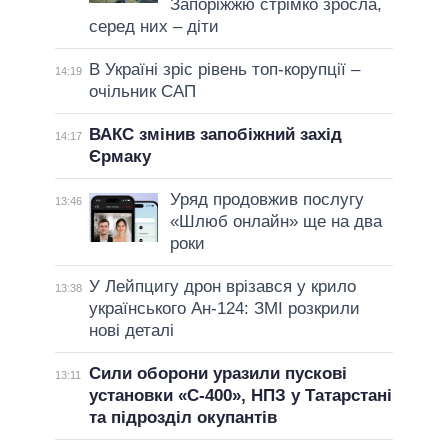
Запоріжжю стрімко зросла,
серед них – діти
В Україні зріс рівень топ-корупції –
14:19
очільник САП
ВАКС змінив запобіжний захід
14:17
Єрмаку
Уряд продовжив послугу
13:46
«Шлюб онлайн» ще на два
роки
У Лейпцигу дрон врізався у крило
13:38
українського Ан-124: ЗМІ розкрили
нові деталі
Сили оборони уразили пускові
13:11
установки «С-400», НПЗ у Татарстані
та підрозділ окупантів