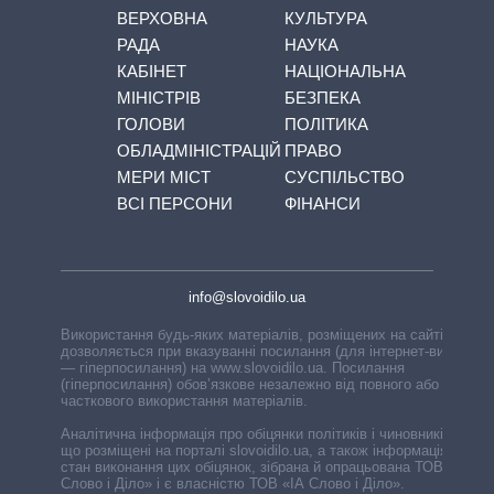
ВЕРХОВНА
КУЛЬТУРА
РАДА
НАУКА
КАБІНЕТ
НАЦІОНАЛЬНА
МІНІСТРІВ
БЕЗПЕКА
ГОЛОВИ
ПОЛІТИКА
ОБЛАДМІНІСТРАЦІЙ
ПРАВО
МЕРИ МІСТ
СУСПІЛЬСТВО
ВСІ ПЕРСОНИ
ФІНАНСИ
info@slovoidilo.ua
Використання будь-яких матеріалів, розміщених на сайті,
дозволяється при вказуванні посилання (для інтернет-видань
— гіперпосилання) на www.slovoidilo.ua. Посилання
(гіперпосилання) обов’язкове незалежно від повного або
часткового використання матеріалів.
Аналітична інформація про обіцянки політиків і чиновників,
що розміщені на порталі slovoidilo.ua, а також інформація про
стан виконання цих обіцянок, зібрана й опрацьована ТОВ «ІА
Слово і Діло» і є власністю ТОВ «ІА Слово і Діло».