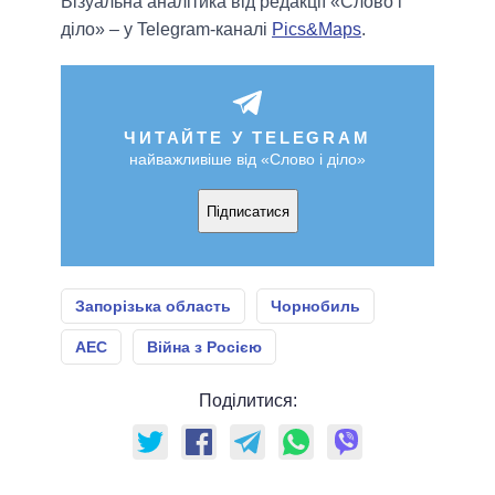
Візуальна аналітика від редакції «Слово і
діло» – у Telegram-каналі
Pics&Maps
.
ЧИТАЙТЕ У TELEGRAM
найважливіше від «Слово і діло»
Підписатися
Запорізька область
Чорнобиль
АЕС
Війна з Росією
Поділитися: