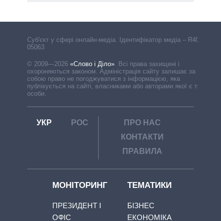
Cуб'єкт у сфері онлайн-медіа. Ідентифікатор медіа – R40-
05063
© 2009—2026
«Слово і Діло»
.
Всі права захищені і
охороняються законом. Адміністрація сайту залишає за
собою право не погоджуватися з інформацією, яка
публікується на сайті, власниками або авторами якої є треті
особи.
УКР
РОС
ПРО НАС
КОНТАКТИ
ПРАВИЛА
МОНІТОРИНГ
ТЕМАТИКИ
ПРЕЗИДЕНТ І
БІЗНЕС
ОФІС
ЕКОНОМІКА