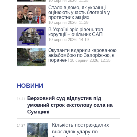
10 серпня 2026, 11:35
Стало відомо, як українці
оцінюють участь блогерів у
протестних акціях
10 серпня 2026, 11:39
В Україні зріс рівень топ-
корупції – очільник САП
10 серпня 2026, 14:19
Окупанти вдарили керованою
авіабомбою по Запоріжжю, є
поранені
10 серпня 2026, 12:35
НОВИНИ
Верховний суд відпустив під
14:41
умовний строк ексголову села на
Сумщині
Кількість постраждалих
14:27
внаслідок удару по