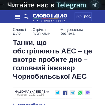
УКР
РОС
НОВИНИ
Слово і
›
Стрічка
›
Національна
Діло
публікацій
безпека
ОБIЦЯНКИ
СТРІЧКА
ПОЛІТИКА
Танки, що
ПОДІЇ
ЕКОНОМІКА
обстрілюють АЕС – це
ПОЛIТИКИ
СТАТТІ
СУСПІЛЬСТВО
вкотре пробите дно –
ІНФОГРАФІКА
ДУМКИ
СВІТ
УСІ ПОЛІТИКИ
головний інженер
ОГЛЯДИ
ПРЕЗИДЕНТ І ОФІС
ВІДЕО
Чорнобильської АЕС
ДАЙДЖЕСТИ
ВЕРХОВНА РАДА
ПІДТРИМАТИ
КАБІНЕТ МІНІСТРІВ
ГОЛОВИ ОБЛАДМІНІСТРАЦІЙ
ПОРІВНЯННЯ ПОЛІТИКІВ
НАЦІОНАЛЬНА БЕЗПЕКА
МЕРИ МІСТ
4 березня 2022, 11:16
ВСІ ПЕРСОНИ