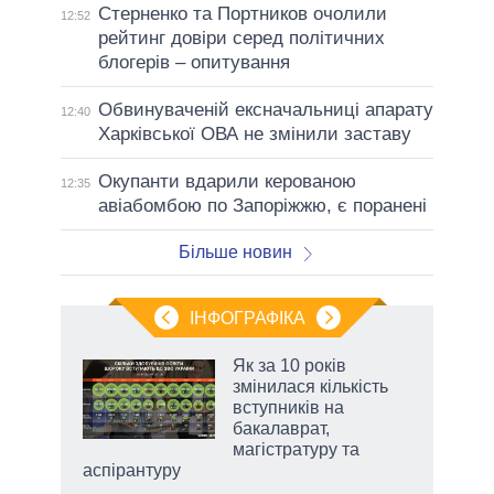
Стерненко та Портников очолили
12:52
рейтинг довіри серед політичних
блогерів – опитування
Обвинуваченій ексначальниці апарату
12:40
Харківської ОВА не змінили заставу
Окупанти вдарили керованою
12:35
авіабомбою по Запоріжжю, є поранені
Більше новин
ІНФОГРАФІКА
 як
Як за 10 років
и за
змінилася кількість
вступників на
2027-
бакалаврат,
магістратуру та
аспірантуру