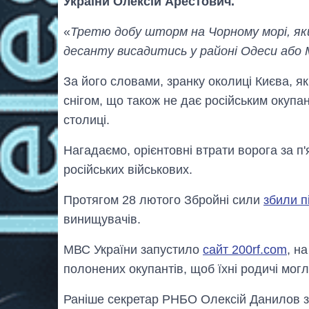
України Олексій Арестович.
«
Третю добу шторм на Чорному морі, яки
десанту висадитись у районі Одеси або
За його словами, зранку околиці Києва, як
снігом, що також не дає російським оку
столиці.
Нагадаємо, орієнтовні втрати ворога за п'
російських військових.
Протягом 28 лютого Збройні сили
збили п
винищувачів.
МВС України запустило
сайт 200rf.com
, н
полонених окупантів, щоб їхні родичі могл
Раніше секретар РНБО Олексій Данилов з