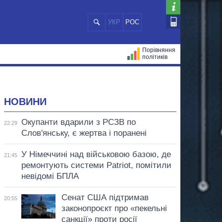
УКР
РОС
Порівняння
політиків
ЦІЙ
МЕРИ МІСТ
ВСІ ПЕРСОНИ
НОВИНИ
Окупанти вдарили з РСЗВ по
22:29
Слов'янську, є жертва і поранені
У Німеччині над військовою базою, де
21:45
ремонтують системи Patriot, помітили
невідомі БПЛА
Сенат США підтримав
20:55
законопроєкт про «пекельні
санкції» проти росії