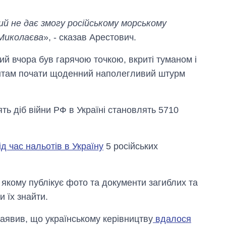
й не дає змогу російському морському
 Миколаєва
», - сказав Арестович.
ий вчора був гарячою точкою, вкриті туманом і
пантам почати щоденний наполегливий штурм
ять діб війни РФ в Україні становлять 5710
ід час нальотів в Україну
5 російських
Від 1 місяця – до 5
років: хто і як
довго обіймав
посаду керівника
а якому публікує фото та документи загиблих та
СЗР
и їх знайти.
аявив, що українському керівництву
вдалося