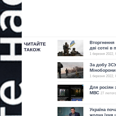
Вторгнення 
ЧИТАЙТЕ
дві сотні в 
ТАКОЖ
1 березня 2022, 
За добу ЗСУ
Міноборони
1 березня 2022, 
Для росіян 
МВС
27 лютого
Україна поч
жодна їхня 