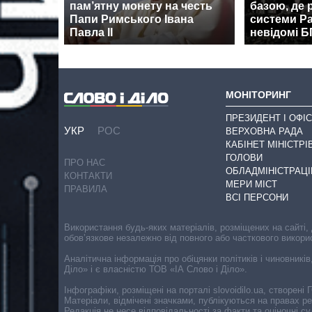
пам’ятну монету на честь
базою, де
Папи Римського Івана
системи Pa
Павла II
невідомі 
МОНІТОРИНГ
ПРЕЗИДЕНТ І ОФІС
УКР
РОС
ВЕРХОВНА РАДА
КАБІНЕТ МІНІСТРІ
ГОЛОВИ
ПРО НАС
ОБЛАДМІНІСТРАЦІ
КОНТАКТИ
МЕРИ МІСТ
ПРАВИЛА
ВСІ ПЕРСОНИ
Використання будь-яких матеріалів, розміщених на сайті,
обов’язкове незалежно від повного або часткового викори
Аналітична інформація про обіцянки політиків і чиновників
Діло» і є власністю ТОВ «ІА Слово і Діло».
Інфографіки, розміщені на порталі slovoidilo.ua, створен
Матеріали, відмічені значками, публікуються на правах р
Редакція не несе відповідальності за факти та оціночні 