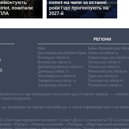
 ремонтують
попит на чипи за останні
triot, помітили
роки і що прогнозують на
БПЛА
2027-й
РЕГІОНИ
Київ
Івано-Франківська обл
Автономна республіка Крим
Київська область
Вінницька область
Кіровоградська област
В
Волинська область
Луганська область
Дніпропетровська область
Львівська область
Й
Донецька область
Миколаївська область
Житомирська область
Одеська область
Закарпатська область
Полтавська область
Запорізька область
Рівненська область
 дозволяється при вказуванні посилання (для інтернет-видань — гіперпоси
стання матеріалів.
, що розміщені на порталі slovoidilo.ua, а також інформація про стан вик
і ГО «Система народного контролю Слово і Діло» і є власністю ГО «Систе
еклами: «Промо», «Новини компаній», «Позиція», «Партнерський матеріал
судження, оприлюднені у рекламних матеріалах. Згідно з українським зак