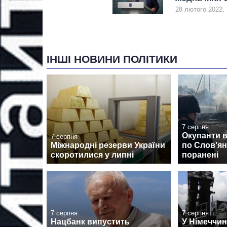
28 лютого 2022, 
ІНШІ НОВИНИ ПОЛІТИКИ
7 серпня
Окупанти 
7 серпня
Міжнародні резерви України
по Слов'янс
скоротилися у липні
поранені
7 серпня
7 серпня
Нацбанк випустить
У Німеччин