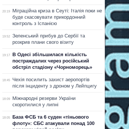
Міграційна криза в Сеуті: Італія поки не
20:19
буде скасовувати прикордонний
контроль з Іспанією
Зеленський прибув до Сербії та
19:52
розкрив плани свого візиту
В Одесі збільшилася кількість
19:17
постраждалих через російський
обстріл стадіону «Чорноморець»
Чехія посилить захист аеропортів
18:45
після інциденту з дроном у Лейпцигу
Міжнародні резерви України
18:09
скоротилися у липні
База ФСБ та 6 суден «тіньового
18:05
флоту»: СБС атакували понад 100