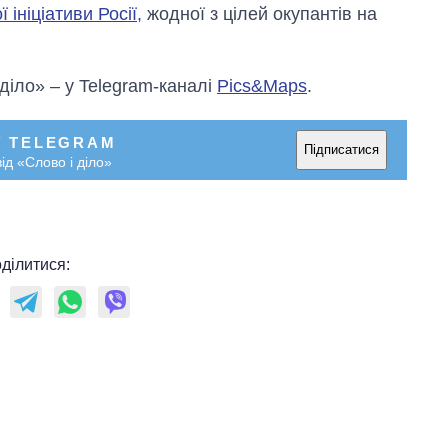
ініціативи Росії,
жодної з цілей окупантів на
 діло» – у Telegram-каналі
Pics&Maps
.
У TELEGRAM
Підписатися
ід «Слово і діло»
ділитися: