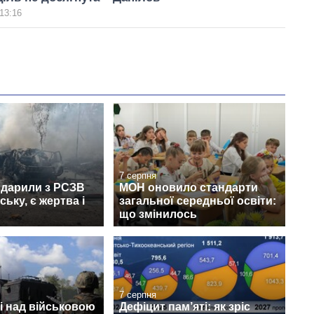
13:16
7 серпня
вдарили з РСЗВ
МОН оновило стандарти
ьку, є жертва і
загальної середньої освіти:
що змінилось
7 серпня
і над військовою
Дефіцит пам’яті: як зріс