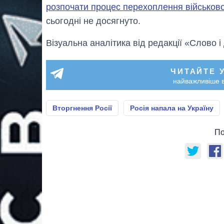
розпочати процес перехоплення військової 
сьогодні не досягнуто.
Візуальна аналітика від редакції «Слово і
ЧИТАЙТЕ 
найважливіше в
Вторгнення Росії
Росія напала на Україну
По