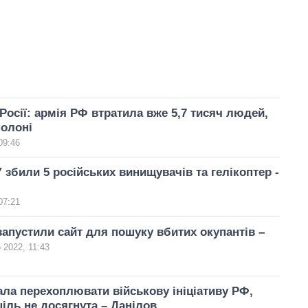
Росії: армія РФ втратила вже 5,7 тисяч людей,
полоні
09:46
 збили 5 російських винищувачів та гелікоптер -
07:21
запустили сайт для пошуку вбитих окупантів –
 2022, 11:43
ала перехоплювати військову ініціативу РФ,
ціль не досягнута – Данілов