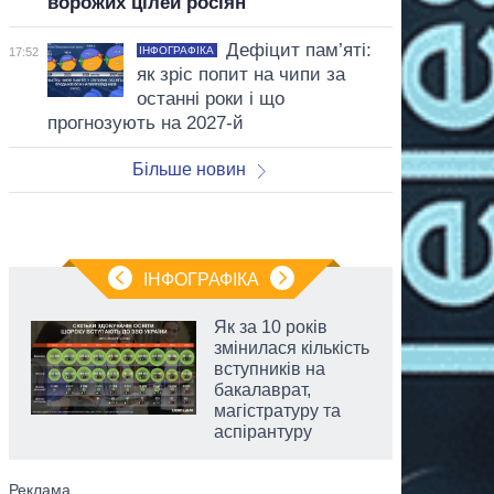
ворожих цілей росіян
Дефіцит пам’яті:
ІНФОГРАФІКА
17:52
як зріс попит на чипи за
останні роки і що
прогнозують на 2027-й
Більше новин
ІНФОГРАФІКА
Як за 10 років
змінилася кількість
вступників на
бакалаврат,
магістратуру та
аспірантуру