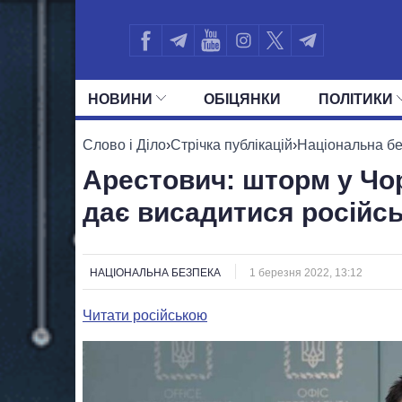
НОВИНИ
ОБIЦЯНКИ
ПОЛIТИКИ
УСІ ПОЛІТИКИ
ПРЕЗИДЕНТ І ОФ
Слово і Діло
›
Стрічка публікацій
›
Національна б
Арестович: шторм у Чо
дає висадитися російс
НАЦІОНАЛЬНА БЕЗПЕКА
1 березня 2022, 13:12
Читати російською