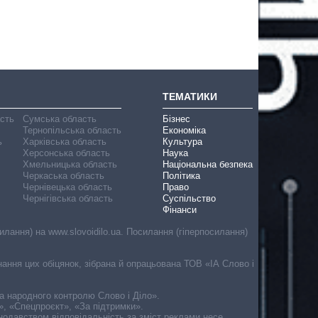
ТЕМАТИКИ
асть
Сумська область
Бізнес
Тернопільська область
Економіка
ь
Харківська область
Культура
Херсонська область
Наука
Хмельницька область
Національна безпека
Черкаська область
Політика
Чернівецька область
Право
Чернігівська область
Суспільство
Фінанси
лання) на www.slovoidilo.ua. Посилання (гіперпосилання)
онання цих обіцянок, зібрана й опрацьована ТОВ «ІА Слово і
ма народного контролю Слово і Діло».
», «Спецпроєкт», «За підтримки».
онодавством відповідальність за зміст реклами несе