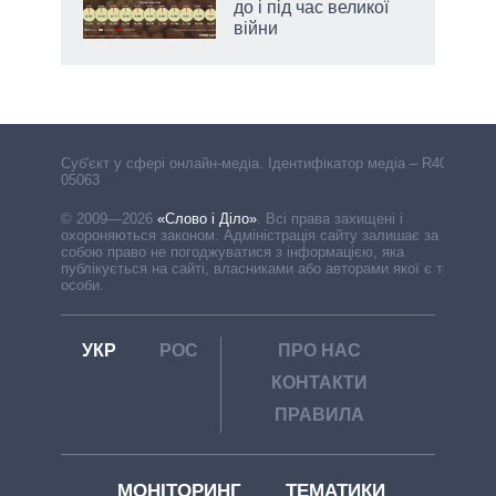
до і під час великої
війни
Cуб'єкт у сфері онлайн-медіа. Ідентифікатор медіа – R40-
05063
© 2009—2026
«Слово і Діло»
.
Всі права захищені і
охороняються законом. Адміністрація сайту залишає за
собою право не погоджуватися з інформацією, яка
публікується на сайті, власниками або авторами якої є треті
особи.
УКР
РОС
ПРО НАС
КОНТАКТИ
ПРАВИЛА
МОНІТОРИНГ
ТЕМАТИКИ