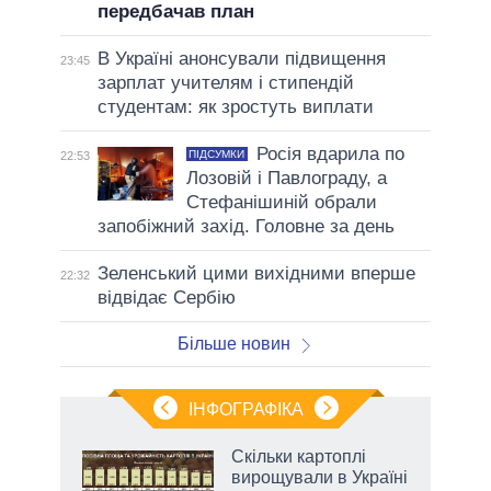
передбачав план
В Україні анонсували підвищення
23:45
зарплат учителям і стипендій
студентам: як зростуть виплати
Росія вдарила по
ПІДСУМКИ
22:53
Лозовій і Павлограду, а
Стефанішиній обрали
запобіжний захід. Головне за день
Зеленський цими вихідними вперше
22:32
відвідає Сербію
Більше новин
ІНФОГРАФІКА
Скільки картоплі
ть
вирощували в Україні