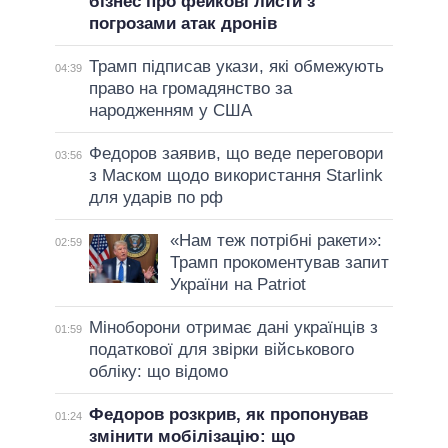
бізнес про фейкові листи з
погрозами атак дронів
Трамп підписав укази, які обмежують
04:39
право на громадянство за
народженням у США
Федоров заявив, що веде переговори
03:56
з Маском щодо використання Starlink
для ударів по рф
«Нам теж потрібні ракети»:
02:59
Трамп прокоментував запит
України на Patriot
Міноборони отримає дані українців з
01:59
податкової для звірки військового
обліку: що відомо
Федоров розкрив, як пропонував
01:24
змінити мобілізацію: що