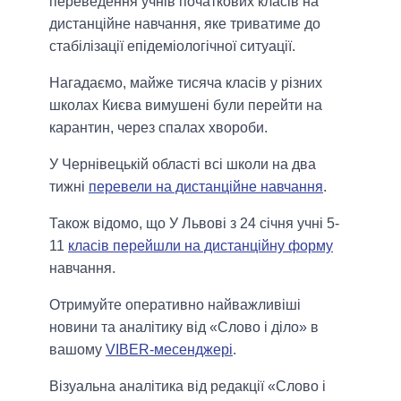
переведення учнів початкових класів на
дистанційне навчання, яке триватиме до
стабілізації епідеміологічної ситуації.
Нагадаємо, майже тисяча класів у різних
школах Києва вимушені були перейти на
карантин, через спалах хвороби.
У Чернівецькій області всі школи на два
тижні
перевели на дистанційне навчання
.
Також відомо, що У Львові з 24 січня учні 5-
11
класів перейшли на дистанційну форму
навчання.
Отримуйте оперативно найважливіші
новини та аналітику від «Слово і діло» в
вашому
VIBER-месенджері
.
Візуальна аналітика від редакції «Слово і