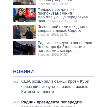
6 серпня 2026, 21:29
Федоров розкрив, як
пропонував змінити
мобілізацію: що передбачав
план
7 серпня 2026, 01:24
Зеленський цими вихідними
вперше відвідає Сербію
6 серпня 2026, 22:32
Радник президента попередив
бізнес про фейкові листи з
погрозами атак дронів
7 серпня 2026, 04:57
НОВИНИ
США розширили санкції проти Куби
05:17
через військову співпрацю з росією,
Китаєм та Іраном
Радник президента попередив
04:57