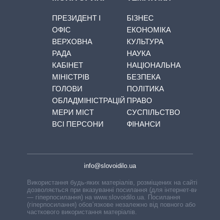
ПРЕЗИДЕНТ І
БІЗНЕС
ОФІС
ЕКОНОМІКА
ВЕРХОВНА
КУЛЬТУРА
РАДА
НАУКА
КАБІНЕТ
НАЦІОНАЛЬНА
МІНІСТРІВ
БЕЗПЕКА
ГОЛОВИ
ПОЛІТИКА
ОБЛАДМІНІСТРАЦІЙ
ПРАВО
МЕРИ МІСТ
СУСПІЛЬСТВО
ВСІ ПЕРСОНИ
ФІНАНСИ
info@slovoidilo.ua
Використання будь-яких матеріалів, розміщених на сайті,
дозволяється при вказуванні посилання (для інтернет-видань
— гіперпосилання) на www.slovoidilo.ua. Посилання
(гіперпосилання) обов’язкове незалежно від повного або
часткового використання матеріалів.